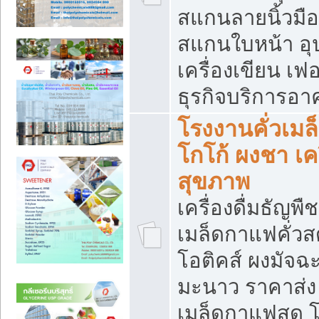
สแกนลายนิ้วมือ 
สแกนใบหน้า อ
เครื่องเขียน เฟ
ธุรกิจบริการอา
โรงงานคั่วเม
โกโก้ ผงชา เค
สุขภาพ
เครื่องดื่มธัญพื
เมล็ดกาแฟคั่วสด
โอติคส์ ผงมัจ
มะนาว ราคาส่
เมล็ดกาแฟสด โ