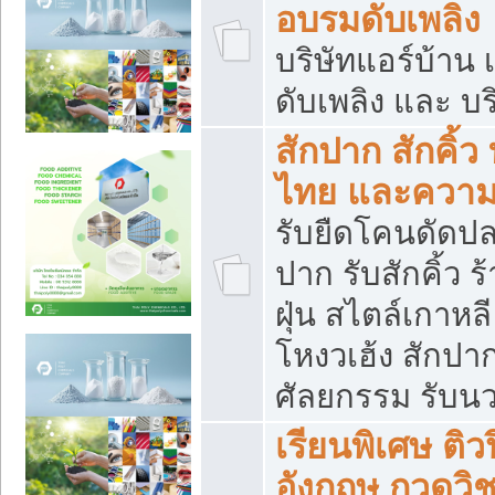
อบรมดับเพลิง
บริษัทแอร์บ้าน 
ดับเพลิง และ บร
สักปาก สักคิ้
ไทย และควา
รับยืดโคนดัดปลา
ปาก รับสักคิ้ว ร
ฝุ่น สไตล์เกาห
โหงวเฮ้ง สักปา
ศัลยกรรม รับน
เรียนพิเศษ ติ
อังกฤษ กวดวิ