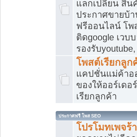
แลกเปลี่ยน สิน
ประกาศขายบ้า
ฟรีออนไลน์ โพส
ติดgoogle เวบบ
รองรับyoutube
โพสต์เรียกลูกค
แคปชั่นแม่ค้าอ
ของให้ออร์เดอร์
เรียกลูกค้า
ประกาศฟรี โพส SEO
โปรโมทเพจร้า