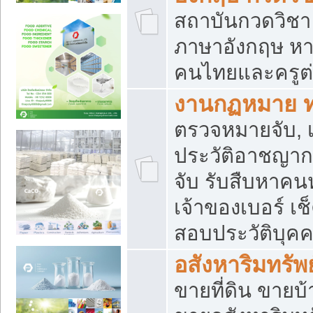
สถาบันกวดวิชา 
ภาษาอังกฤษ หา
คนไทยและครูต่
งานกฏหมาย 
ตรวจหมายจับ, เ
ประวัติอาชญาก
จับ รับสืบหาค
เจ้าของเบอร์ เช
สอบประวัติบุค
อสังหาริมทรัพย
ขายที่ดิน ขาย