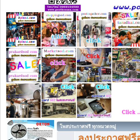
โพสประกาศฟรี ทุกหมวดหมู่
ลงประกาศฟรีอ