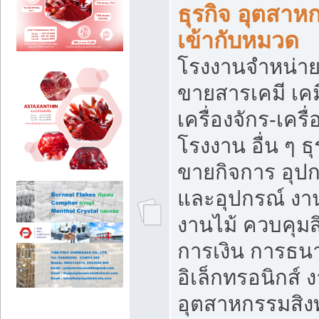
ธุรกิจ อุตสาหก
เข้ากับหมวด
โรงงานจำหน่าย
ขายสารเคมี เค
เครื่องจักร-เครื
โรงงาน อื่น ๆ ธุ
ขายกิจการ อุป
และอุปกรณ์ งา
งานไม้ ควบคุมส
การเงิน การธน
อิเล็กทรอนิกส์ 
อุตสาหกรรมสิงท