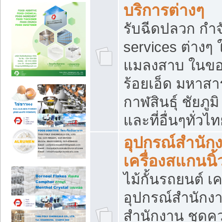
บริการต่างๆ
รับฉีดปลวก กำจ
services ต่างๆ 
แมลงสาบ ในขอน
ร้อยเอ็ด มหาสา
กาฬสินธุ์ ชัยภ
และที่อื่นๆทั่วไ
อุปกรณ์สำนักง
เครื่องสแกนนิ้ว
ไม้กั้นรถยนต์ เค
อุปกรณ์สำนักง
สำนักงาน ชุดคว