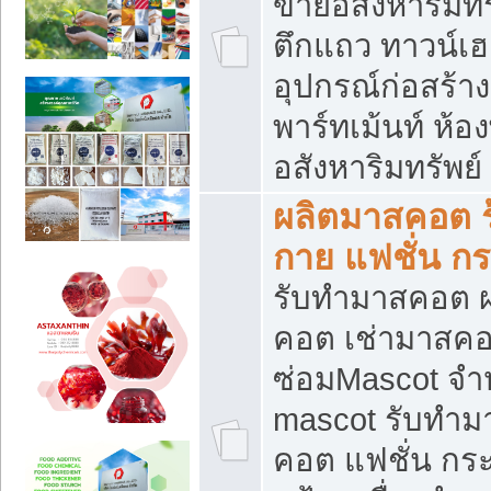
ขายอสังหาริมทร
ตึกแถว ทาวน์เฮาส
อุปกรณ์ก่อสร้าง
พาร์ทเม้นท์ ห้อง
อสังหาริมทรัพย์
ผลิตมาสคอต ร้
กาย แฟชั่น กระ
รับทำมาสคอต ผ
คอต เช่ามาสคอ
ซ่อมMascot จำห
mascot รับทำม
คอต แฟชั่น กระเ