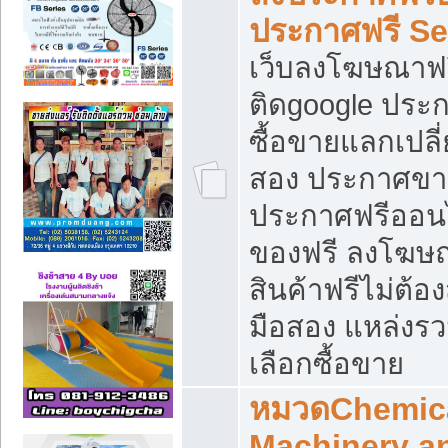
ประกาศฟรี S
เว็บลงโฆษณาฟร
ติดgoogle ประ
ซื้อขายแลกเปลี่
สอง ประกาศขา
ประกาศฟรีออนไ
ของฟรี ลงโฆษ
สินค้าฟรีไม่ต้
มือสอง แหล่งร
เลือกซื้อขาย
หมวดChemica
Machinery a