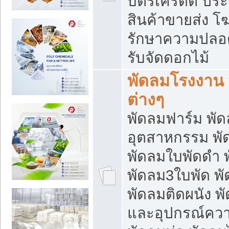
บัตรเครดิต ประก
สินค้าขายส่ง โฆ
รักษาความปลอดภั
รับจัดดอกไม้
พัดลมโรงงาน พ
ต่างๆ
พัดลมฟาร์ม พั
อุตสาหกรรม พั
พัดลมใบพัดดำ 
พัดลม3ใบพัด 
พัดลมติดผนัง พั
และอุปกรณ์ความ