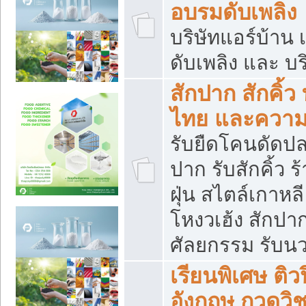
อบรมดับเพลิง
บริษัทแอร์บ้าน 
ดับเพลิง และ บร
สักปาก สักคิ้
ไทย และควา
รับยืดโคนดัดปลา
ปาก รับสักคิ้ว ร
ฝุ่น สไตล์เกาห
โหงวเฮ้ง สักปา
ศัลยกรรม รับน
เรียนพิเศษ ติ
อังกฤษ กวดวิ