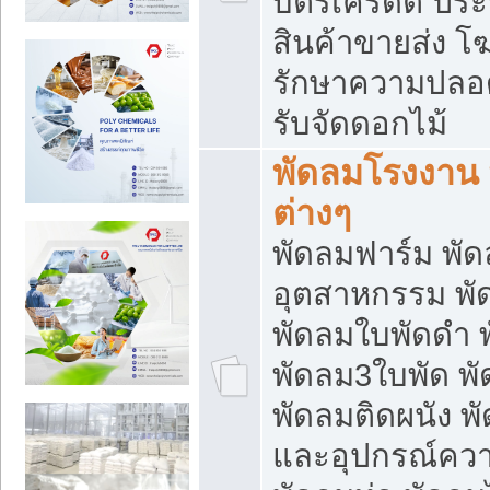
บัตรเครดิต ประก
สินค้าขายส่ง โฆ
รักษาความปลอดภั
รับจัดดอกไม้
พัดลมโรงงาน พ
ต่างๆ
พัดลมฟาร์ม พั
อุตสาหกรรม พั
พัดลมใบพัดดำ 
พัดลม3ใบพัด 
พัดลมติดผนัง พั
และอุปกรณ์ความ