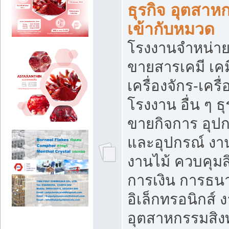
ธุรกิจ อุตสาหก
เข้ากับหมวด
โรงงานจำหน่าย
ขายสารเคมี เค
เครื่องจักร-เครื
โรงงาน อื่น ๆ ธุ
ขายกิจการ อุป
และอุปกรณ์ งา
งานไม้ ควบคุมส
การเงิน การธน
อิเล็กทรอนิกส์ 
อุตสาหกรรมสิงท