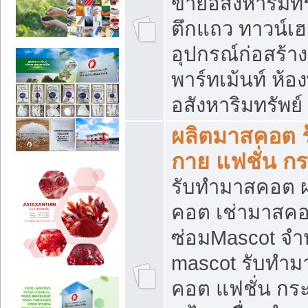
ขายอสังหาริมทร
ตึกแถว ทาวน์เฮาส
อุปกรณ์ก่อสร้าง
พาร์ทเม้นท์ ห้อง
อสังหาริมทรัพย์
ผลิตมาสคอต ร้
กาย แฟชั่น กระ
รับทำมาสคอต ผ
คอต เช่ามาสคอ
ซ่อมMascot จำห
mascot รับทำม
คอต แฟชั่น กระเ