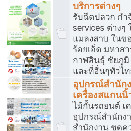
บริการต่างๆ
รับฉีดปลวก กำจ
services ต่างๆ 
แมลงสาบ ในขอน
ร้อยเอ็ด มหาสา
กาฬสินธุ์ ชัยภ
และที่อื่นๆทั่วไ
อุปกรณ์สำนักง
เครื่องสแกนนิ้ว
ไม้กั้นรถยนต์ เค
อุปกรณ์สำนักง
สำนักงาน ชุดคว