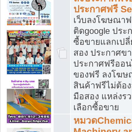
ประกาศฟรี S
เว็บลงโฆษณาฟร
ติดgoogle ประ
ซื้อขายแลกเปลี่
สอง ประกาศขา
ประกาศฟรีออนไ
ของฟรี ลงโฆษ
สินค้าฟรีไม่ต้
มือสอง แหล่งร
เลือกซื้อขาย
หมวดChemica
Machinery a