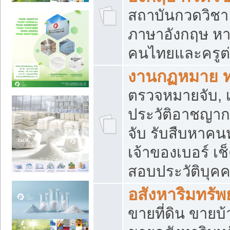
สถาบันกวดวิชา 
ภาษาอังกฤษ หา
คนไทยและครูต่
งานกฏหมาย 
ตรวจหมายจับ, เ
ประวัติอาชญาก
จับ รับสืบหาค
เจ้าของเบอร์ เช
สอบประวัติบุค
อสังหาริมทรัพย
ขายที่ดิน ขาย