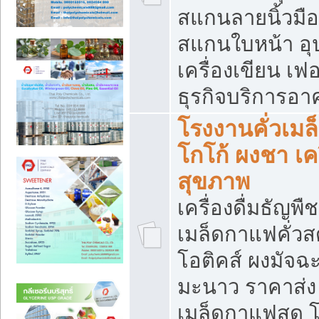
สแกนลายนิ้วมือ 
สแกนใบหน้า อ
เครื่องเขียน เฟ
ธุรกิจบริการอา
โรงงานคั่วเม
โกโก้ ผงชา เค
สุขภาพ
เครื่องดื่มธัญพื
เมล็ดกาแฟคั่วสด
โอติคส์ ผงมัจ
มะนาว ราคาส่
เมล็ดกาแฟสด โ