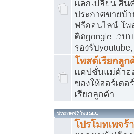
แลกเปลี่ยน สิน
ประกาศขายบ้า
ฟรีออนไลน์ โพส
ติดgoogle เวบบ
รองรับyoutube
โพสต์เรียกลูกค
แคปชั่นแม่ค้าอ
ของให้ออร์เดอร์
เรียกลูกค้า
ประกาศฟรี โพส SEO
โปรโมทเพจร้า