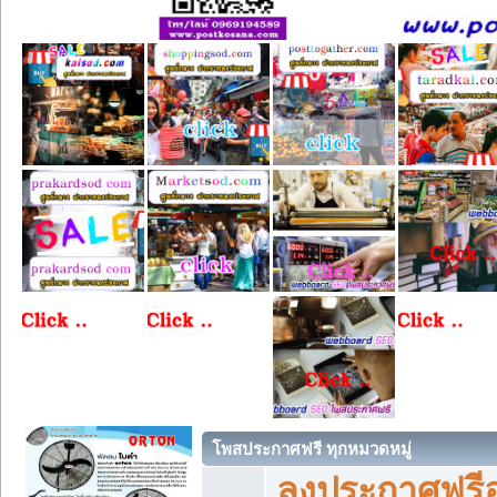
โพสประกาศฟรี ทุกหมวดหมู่
ลงประกาศฟรีอ