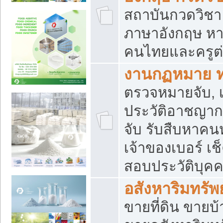
สถาบันกวดวิชา 
ภาษาอังกฤษ หา
คนไทยและครูต่
งานกฏหมาย 
ตรวจหมายจับ, เ
ประวัติอาชญาก
จับ รับสืบหาค
เจ้าของเบอร์ เช
สอบประวัติบุค
อสังหาริมทรัพย
ขายที่ดิน ขาย