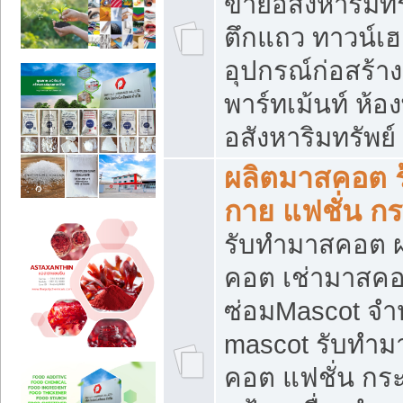
ขายอสังหาริมทร
ตึกแถว ทาวน์เฮาส
อุปกรณ์ก่อสร้าง
พาร์ทเม้นท์ ห้อง
อสังหาริมทรัพย์
ผลิตมาสคอต ร้
กาย แฟชั่น กระ
รับทำมาสคอต ผ
คอต เช่ามาสคอ
ซ่อมMascot จำห
mascot รับทำม
คอต แฟชั่น กระเ