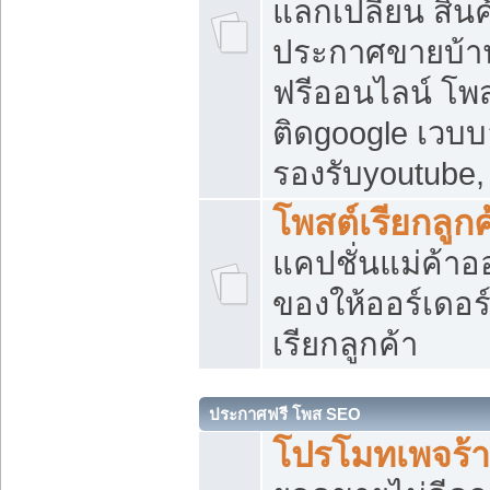
แลกเปลี่ยน สิน
ประกาศขายบ้า
ฟรีออนไลน์ โพส
ติดgoogle เวบบ
รองรับyoutube
โพสต์เรียกลูกค
แคปชั่นแม่ค้าอ
ของให้ออร์เดอร์
เรียกลูกค้า
ประกาศฟรี โพส SEO
โปรโมทเพจร้า