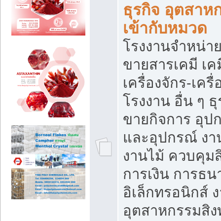
ธุรกิจ อุตสาหก
เข้ากับหมวด
โรงงานจำหน่าย
ขายสารเคมี เค
เครื่องจักร-เครื
โรงงาน อื่น ๆ ธุ
ขายกิจการ อุป
และอุปกรณ์ งา
งานไม้ ควบคุมส
การเงิน การธน
อิเล็กทรอนิกส์ 
อุตสาหกรรมสิงท