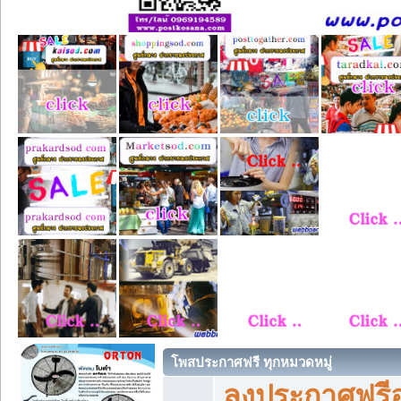
โพสประกาศฟรี ทุกหมวดหมู่
ลงประกาศฟรีอ