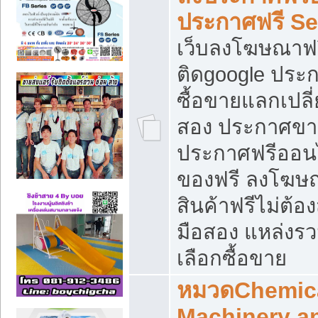
ประกาศฟรี S
เว็บลงโฆษณาฟร
ติดgoogle ประ
ซื้อขายแลกเปลี่
สอง ประกาศขา
ประกาศฟรีออนไ
ของฟรี ลงโฆษ
สินค้าฟรีไม่ต้
มือสอง แหล่งร
เลือกซื้อขาย
หมวดChemica
Machinery a