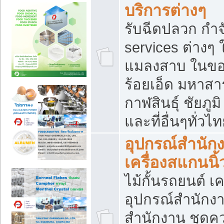
บริการต่างๆ
รับฉีดปลวก กำจ
services ต่างๆ 
แมลงสาบ ในขอน
ร้อยเอ็ด มหาสา
กาฬสินธุ์ ชัยภ
และที่อื่นๆทั่วไ
อุปกรณ์สำนักง
เครื่องสแกนนิ้ว
ไม้กั้นรถยนต์ เค
อุปกรณ์สำนักง
สำนักงาน ชุดคว