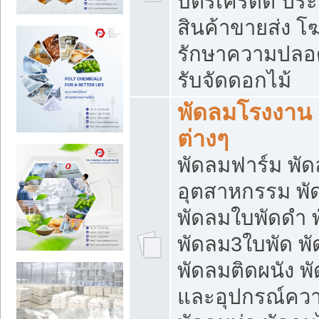
บัตรเครดิต ประก
สินค้าขายส่ง โฆ
รักษาความปลอดภั
รับจัดดอกไม้
พัดลมโรงงาน พ
ต่างๆ
พัดลมฟาร์ม พั
อุตสาหกรรม พั
พัดลมใบพัดดำ 
พัดลม3ใบพัด 
พัดลมติดผนัง พั
และอุปกรณ์ความ