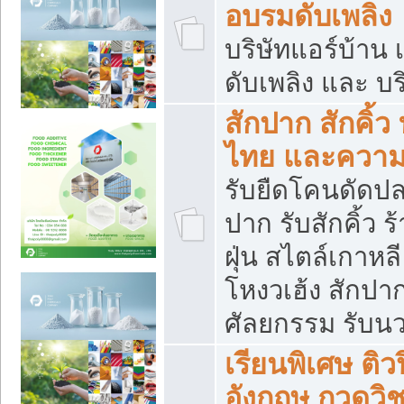
อบรมดับเพลิง
บริษัทแอร์บ้าน 
ดับเพลิง และ บร
สักปาก สักคิ้
ไทย และควา
รับยืดโคนดัดปลา
ปาก รับสักคิ้ว ร
ฝุ่น สไตล์เกาห
โหงวเฮ้ง สักปา
ศัลยกรรม รับน
เรียนพิเศษ ติ
อังกฤษ กวดวิ