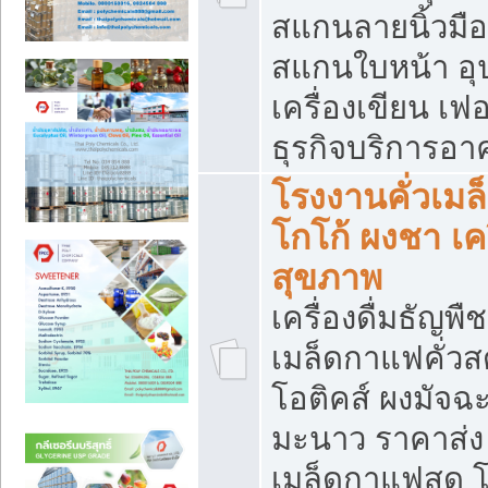
สแกนลายนิ้วมือ 
สแกนใบหน้า อ
เครื่องเขียน เฟ
ธุรกิจบริการอา
โรงงานคั่วเม
โกโก้ ผงชา เค
สุขภาพ
เครื่องดื่มธัญพื
เมล็ดกาแฟคั่วสด
โอติคส์ ผงมัจ
มะนาว ราคาส่
เมล็ดกาแฟสด โ