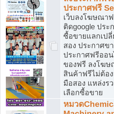
ประกาศฟรี S
เว็บลงโฆษณาฟร
ติดgoogle ประ
ซื้อขายแลกเปลี่
สอง ประกาศขา
ประกาศฟรีออนไ
ของฟรี ลงโฆษ
สินค้าฟรีไม่ต้
มือสอง แหล่งร
เลือกซื้อขาย
หมวดChemica
Machinery a