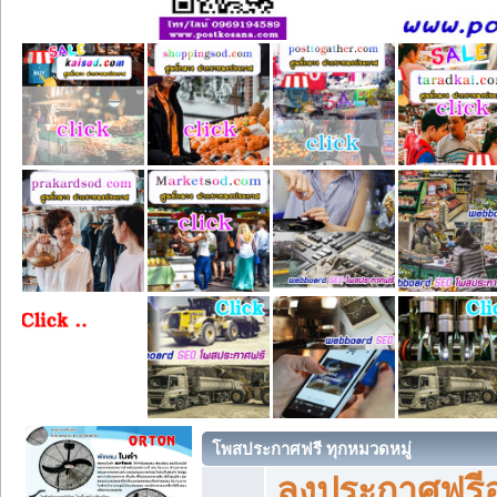
โพสประกาศฟรี ทุกหมวดหมู่
ลงประกาศฟรีอ