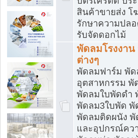
บัตรเครดิต ประก
สินค้าขายส่ง โฆ
รักษาความปลอดภั
รับจัดดอกไม้
พัดลมโรงงาน พ
ต่างๆ
พัดลมฟาร์ม พั
อุตสาหกรรม พั
พัดลมใบพัดดำ 
พัดลม3ใบพัด 
พัดลมติดผนัง พั
และอุปกรณ์ความ