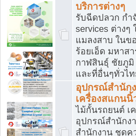
บริการต่างๆ
รับฉีดปลวก กำจ
services ต่างๆ 
แมลงสาบ ในขอน
ร้อยเอ็ด มหาสา
กาฬสินธุ์ ชัยภ
และที่อื่นๆทั่วไ
อุปกรณ์สำนักง
เครื่องสแกนนิ้ว
ไม้กั้นรถยนต์ เค
อุปกรณ์สำนักง
สำนักงาน ชุดคว