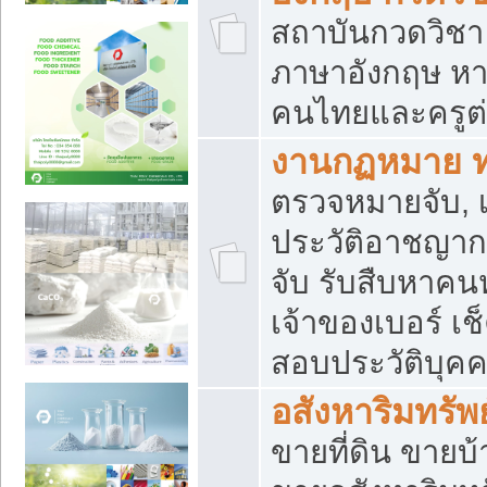
สถาบันกวดวิชา 
ภาษาอังกฤษ หา
คนไทยและครูต่
งานกฏหมาย 
ตรวจหมายจับ, เ
ประวัติอาชญาก
จับ รับสืบหาค
เจ้าของเบอร์ เช
สอบประวัติบุค
อสังหาริมทรัพย
ขายที่ดิน ขาย