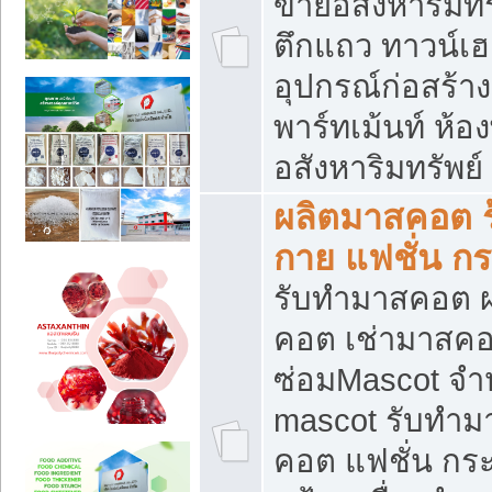
ขายอสังหาริมทร
ตึกแถว ทาวน์เฮาส
อุปกรณ์ก่อสร้าง
พาร์ทเม้นท์ ห้อง
อสังหาริมทรัพย์
ผลิตมาสคอต ร้
กาย แฟชั่น กระ
รับทำมาสคอต ผ
คอต เช่ามาสคอ
ซ่อมMascot จำห
mascot รับทำม
คอต แฟชั่น กระเ