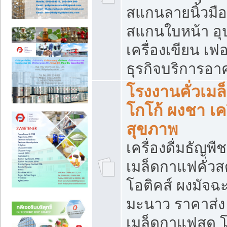
สแกนลายนิ้วมือ 
สแกนใบหน้า อ
เครื่องเขียน เฟ
ธุรกิจบริการอา
โรงงานคั่วเม
โกโก้ ผงชา เค
สุขภาพ
เครื่องดื่มธัญพื
เมล็ดกาแฟคั่วสด
โอติคส์ ผงมัจ
มะนาว ราคาส่
เมล็ดกาแฟสด โ