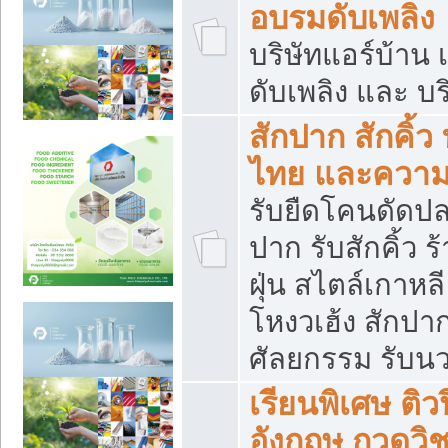
อบรมดับเพลิง
บริษัทแอร์บ้าน 
ดับเพลิง และ บร
สักปาก สักคิ้
ไทย และควา
รับยืดโคนดัดปลา
ปาก รับสักคิ้ว ร
ฝุ่น สไตล์เกาห
โหงวเฮ้ง สักปา
ศัลยกรรม รับน
เรียนพิเศษ ติ
อังกฤษ กวดวิ