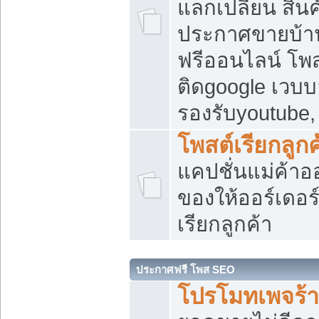
แลกเปลี่ยน สิน
ประกาศขายบ้า
ฟรีออนไลน์ โพส
ติดgoogle เวบบ
รองรับyoutube
โพสต์เรียกลูกค
แคปชั่นแม่ค้าอ
ของให้ออร์เดอร์
เรียกลูกค้า
ประกาศฟรี โพส SEO
โปรโมทเพจร้า