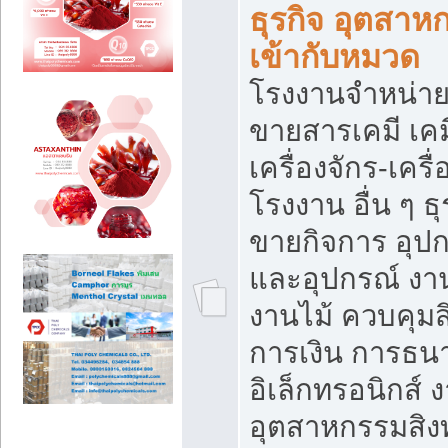
ธุรกิจ อุตสาหก
เข้ากับหมวด
โรงงานจำหน่าย
ขายสารเคมี เค
เครื่องจักร-เครื
โรงงาน อื่น ๆ ธุ
ขายกิจการ อุป
และอุปกรณ์ งา
งานไม้ ควบคุมส
การเงิน การธน
อิเล็กทรอนิกส์ 
อุตสาหกรรมสิงท