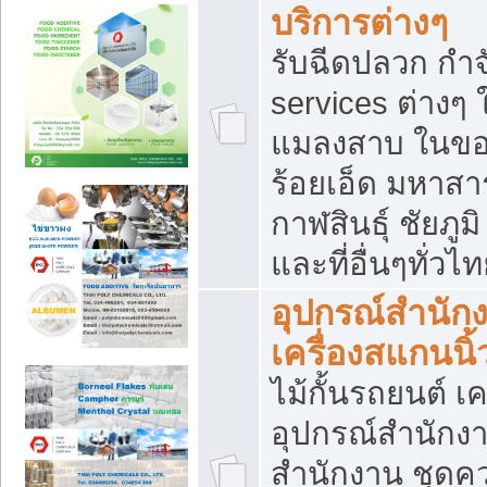
บริการต่างๆ
รับฉีดปลวก กำจ
services ต่างๆ 
แมลงสาบ ในขอน
ร้อยเอ็ด มหาสา
กาฬสินธุ์ ชัยภ
และที่อื่นๆทั่วไ
อุปกรณ์สำนักง
เครื่องสแกนนิ้ว
ไม้กั้นรถยนต์ เค
อุปกรณ์สำนักง
สำนักงาน ชุดคว