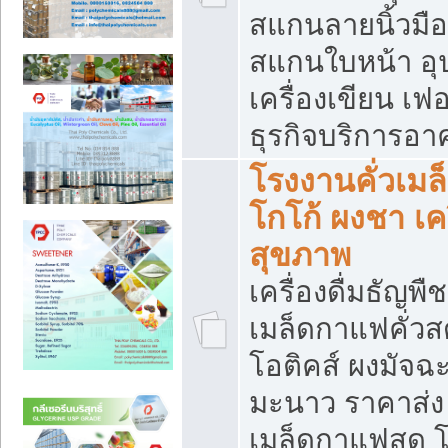
สแกนลายนิ้วมือ 
สแกนใบหน้า อ
เครื่องเขียน เฟ
ธุรกิจบริการอา
โรงงานคั่วเม
โกโก้ ผงชา เค
สุขภาพ
เครื่องดื่มธัญพื
เมล็ดกาแฟคั่วสด
โอติคส์ ผงมัจ
มะนาว ราคาส่
เมล็ดกาแฟสด โ