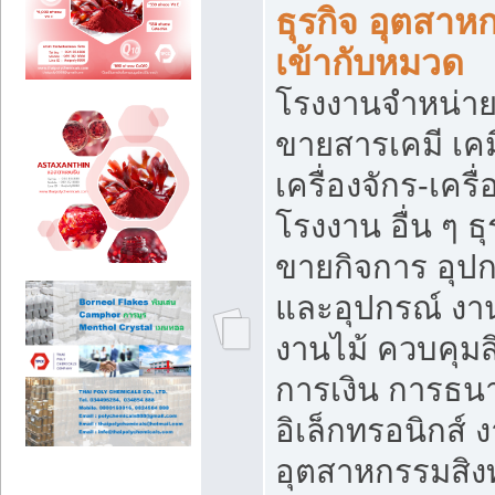
ธุรกิจ อุตสาหก
เข้ากับหมวด
โรงงานจำหน่าย
ขายสารเคมี เค
เครื่องจักร-เครื
โรงงาน อื่น ๆ ธุ
ขายกิจการ อุป
และอุปกรณ์ งา
งานไม้ ควบคุมส
การเงิน การธน
อิเล็กทรอนิกส์ 
อุตสาหกรรมสิงท