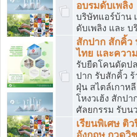
อบรมดับเพลิง
บริษัทแอร์บ้าน 
ดับเพลิง และ บร
สักปาก สักคิ้
ไทย และควา
รับยืดโคนดัดปลา
ปาก รับสักคิ้ว ร
ฝุ่น สไตล์เกาห
โหงวเฮ้ง สักปา
ศัลยกรรม รับน
เรียนพิเศษ ติ
อังกฤษ กวดวิ