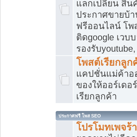
แลกเปลี่ยน สิน
ประกาศขายบ้า
ฟรีออนไลน์ โพส
ติดgoogle เวบบ
รองรับyoutube
โพสต์เรียกลูกค
แคปชั่นแม่ค้าอ
ของให้ออร์เดอร์
เรียกลูกค้า
ประกาศฟรี โพส SEO
โปรโมทเพจร้า