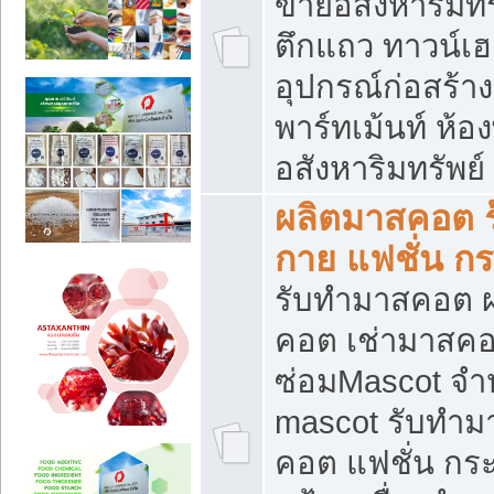
ขายอสังหาริมทร
ตึกแถว ทาวน์เฮาส
อุปกรณ์ก่อสร้าง
พาร์ทเม้นท์ ห้อง
อสังหาริมทรัพย์
ผลิตมาสคอต ร้
กาย แฟชั่น กระ
รับทำมาสคอต ผ
คอต เช่ามาสคอ
ซ่อมMascot จำห
mascot รับทำม
คอต แฟชั่น กระเ