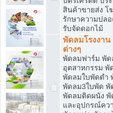
บัตรเครดิต ประก
สินค้าขายส่ง โฆ
รักษาความปลอดภั
รับจัดดอกไม้
พัดลมโรงงาน พ
ต่างๆ
พัดลมฟาร์ม พั
อุตสาหกรรม พั
พัดลมใบพัดดำ 
พัดลม3ใบพัด 
พัดลมติดผนัง พั
และอุปกรณ์ความ