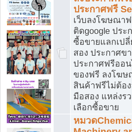
ประกาศฟรี S
เว็บลงโฆษณาฟร
ติดgoogle ประ
ซื้อขายแลกเปลี่
สอง ประกาศขา
ประกาศฟรีออนไ
ของฟรี ลงโฆษ
สินค้าฟรีไม่ต้
มือสอง แหล่งร
เลือกซื้อขาย
หมวดChemica
Machinery a