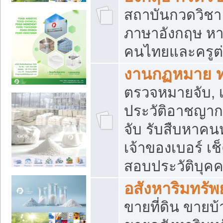
สถาบันกวดวิชา 
ภาษาอังกฤษ หา
คนไทยและครูต่
งานกฏหมาย 
ตรวจหมายจับ, เ
ประวัติอาชญาก
จับ รับสืบหาค
เจ้าของเบอร์ เช
สอบประวัติบุค
อสังหาริมทรัพย
ขายที่ดิน ขาย