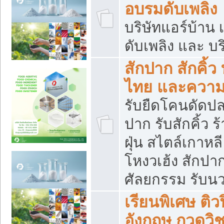
อบรมดับเพลิง
บริษัทแอร์บ้าน 
ดับเพลิง และ บร
สักปาก สักคิ้
ไทย และควา
รับยืดโคนดัดปลา
ปาก รับสักคิ้ว ร
ฝุ่น สไตล์เกาห
โหงวเฮ้ง สักปา
ศัลยกรรม รับน
เรียนพิเศษ ติ
อังกฤษ กวดวิ