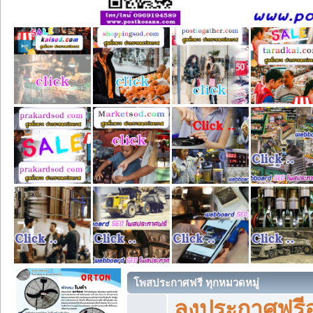
โพสประกาศฟรี ทุกหมวดหมู่
ลงประกาศฟรีอ