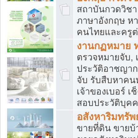
สถาบันกวดวิชา 
ภาษาอังกฤษ หา
คนไทยและครูต่
งานกฏหมาย 
ตรวจหมายจับ, เ
ประวัติอาชญาก
จับ รับสืบหาค
เจ้าของเบอร์ เช
สอบประวัติบุค
อสังหาริมทรัพย
ขายที่ดิน ขาย