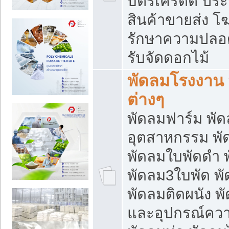
บัตรเครดิต ประก
สินค้าขายส่ง โฆ
รักษาความปลอดภั
รับจัดดอกไม้
พัดลมโรงงาน พ
ต่างๆ
พัดลมฟาร์ม พั
อุตสาหกรรม พั
พัดลมใบพัดดำ 
พัดลม3ใบพัด 
พัดลมติดผนัง พั
และอุปกรณ์ความ