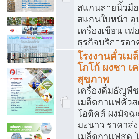
สแกนลายนิ้วมือ 
สแกนใบหน้า อ
เครื่องเขียน เฟ
ธุรกิจบริการอา
โรงงานคั่วเม
โกโก้ ผงชา เค
สุขภาพ
เครื่องดื่มธัญพื
เมล็ดกาแฟคั่วสด
โอติคส์ ผงมัจ
มะนาว ราคาส่
เมล็ดกาแฟสด โ