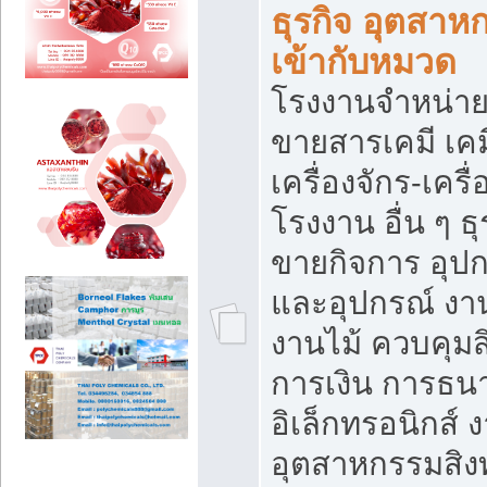
ธุรกิจ อุตสาหก
เข้ากับหมวด
โรงงานจำหน่าย
ขายสารเคมี เค
เครื่องจักร-เครื
โรงงาน อื่น ๆ ธุ
ขายกิจการ อุป
และอุปกรณ์ งา
งานไม้ ควบคุมส
การเงิน การธน
อิเล็กทรอนิกส์ 
อุตสาหกรรมสิงท