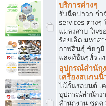
บริการต่างๆ
รับฉีดปลวก กำจ
services ต่างๆ 
แมลงสาบ ในขอน
ร้อยเอ็ด มหาสา
กาฬสินธุ์ ชัยภ
และที่อื่นๆทั่วไ
อุปกรณ์สำนักง
เครื่องสแกนนิ้ว
ไม้กั้นรถยนต์ เค
อุปกรณ์สำนักง
สำนักงาน ชุดคว