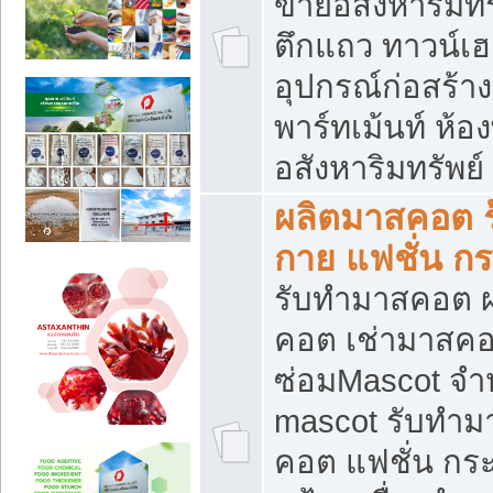
ขายอสังหาริมทร
ตึกแถว ทาวน์เฮาส
อุปกรณ์ก่อสร้าง
พาร์ทเม้นท์ ห้อง
อสังหาริมทรัพย์
ผลิตมาสคอต ร้
กาย แฟชั่น กระ
รับทำมาสคอต ผ
คอต เช่ามาสคอ
ซ่อมMascot จำห
mascot รับทำม
คอต แฟชั่น กระเ