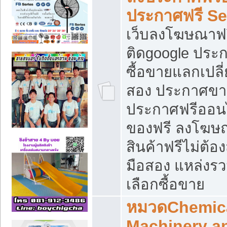
ประกาศฟรี S
เว็บลงโฆษณาฟร
ติดgoogle ประ
ซื้อขายแลกเปลี่
สอง ประกาศขา
ประกาศฟรีออนไ
ของฟรี ลงโฆษ
สินค้าฟรีไม่ต้
มือสอง แหล่งร
เลือกซื้อขาย
หมวดChemica
Machinery a