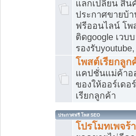
แลกเปลี่ยน สิน
ประกาศขายบ้า
ฟรีออนไลน์ โพส
ติดgoogle เวบบ
รองรับyoutube
โพสต์เรียกลูกค
แคปชั่นแม่ค้าอ
ของให้ออร์เดอร์
เรียกลูกค้า
ประกาศฟรี โพส SEO
โปรโมทเพจร้า