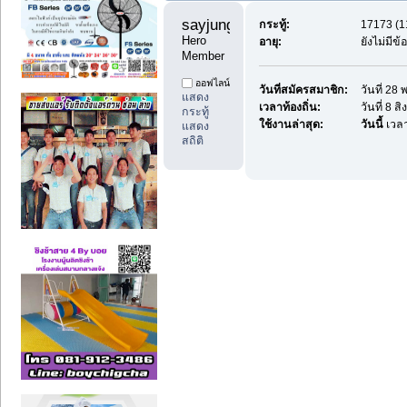
sayjung1 
กระทู้:
17173 (11
Hero 
อายุ:
ยังไม่มีข
Member
ออฟไลน์
วันที่สมัครสมาชิก:
วันที่ 2
แสดง
เวลาท้องถิ่น:
วันที่ 8 
กระทู้
ใช้งานล่าสุด:
วันนี้
เวลา
แสดง
สถิติ