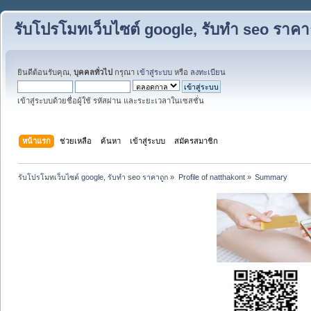
รับโปรโมทเว็บไซต์ google, รับทำ seo ราคา
ยินดีต้อนรับคุณ,
บุคคลทั่วไป
กรุณา
เข้าสู่ระบบ
หรือ
ลงทะเบียน
เข้าสู่ระบบด้วยชื่อผู้ใช้ รหัสผ่าน และระยะเวลาในเซสชั่น
หน้าแรก
ช่วยเหลือ
ค้นหา
เข้าสู่ระบบ
สมัครสมาชิก
รับโปรโมทเว็บไซต์ google, รับทำ seo ราคาถูก
»
Profile of natthakont
»
Summary