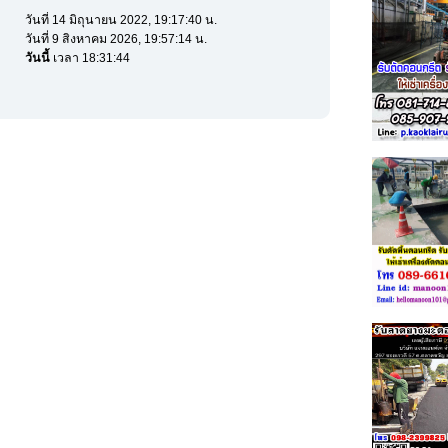
วันที่ 14 มิถุนายน 2022, 19:17:40 น.
วันที่ 9 สิงหาคม 2026, 19:57:14 น.
วันนี้
เวลา 18:31:44