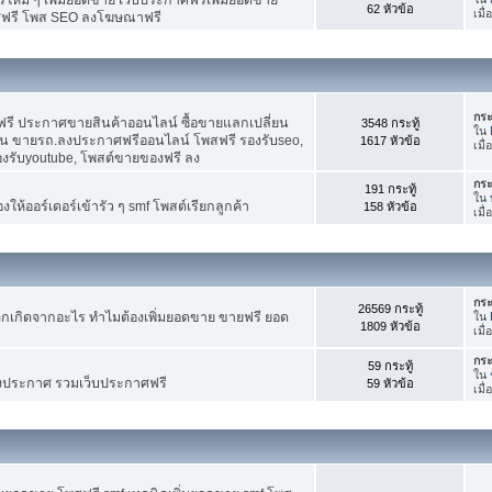
62 หัวข้อ
เมื
ศฟรี โพส SEO ลงโฆษณาฟรี
กระ
รี ประกาศขายสินค้าออนไลน์ ซื้อขายแลกเปลี่ยน
3548 กระทู้
ใน
าน ขายรถ.ลงประกาศฟรีออนไลน์ โพสฟรี รองรับseo,
1617 หัวข้อ
เมื
องรับyoutube, โพสต์ขายของฟรี ลง
กระ
191 กระทู้
ใน
ห้ออร์เดอร์เข้ารัว ๆ smf โพสต์เรียกลูกค้า
158 หัวข้อ
เมื
กระ
26569 กระทู้
กเกิดจากอะไร ทำไมต้องเพิ่มยอดขาย ขายฟรี ยอด
ใน
1809 หัวข้อ
เมื
กระ
59 กระทู้
ใน
งประกาศ รวมเว็บประกาศฟรี
59 หัวข้อ
เมื