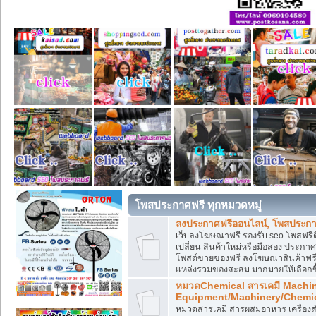
โพสประกาศฟรี ทุกหมวดหมู่
ลงประกาศฟรีออนไลน์, โพสประกา
เว็บลงโฆษณาฟรี รองรับ seo โพสฟรี
เปลี่ยน สินค้าใหม่หรือมือสอง ประ
โพสต์ขายของฟรี ลงโฆษณาสินค้าฟรี
แหล่งรวมของสะสม มากมายให้เลือกซ
หมวดChemical สารเคมี Machi
Equipment/Machinery/Chemi
หมวดสารเคมี สารผสมอาหาร เครื่องสำ