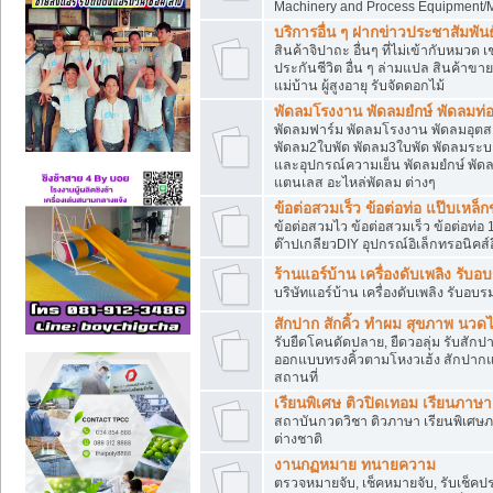
Machinery and Process Equipment/M
บริการอื่น ๆ ฝากข่าวประชาสัมพันธ์
สินค้าจิปาถะ อื่นๆ ที่ไม่เข้ากับหมว
ประกันชีวิต อื่น ๆ ล่ามแปล สินค้าขา
แม่บ้าน ผู้สูงอายุ รับจัดดอกไม้
พัดลมโรงงาน พัดลมยํกษ์ พัดลมท่อ
พัดลมฟาร์ม พัดลมโรงงาน พัดลมอุต
พัดลม2ใบพัด พัดลม3ใบพัด พัดลมระบา
และอุปกรณ์ความเย็น พัดลมยํกษ์ พัด
แตนเลส อะไหล่พัดลม ต่างๆ
ข้อต่อสวมเร็ว ข้อต่อท่อ แป๊บเหล
ข้อต่อสวมไว ข้อต่อสวมเร็ว ข้อต่อท่อ 
ต๊าปเกลียวDIY อุปกรณ์อิเล็กทรอนิคส์อ
ร้านแอร์บ้าน เครื่องดับเพลิง รับอ
บริษัทแอร์บ้าน เครื่องดับเพลิง รับอบร
สักปาก สักคิ้ว ทำผม สุขภาพ น
รับยืดโคนดัดปลาย, ยืดวอลุ่ม รับสักปาก
ออกแบบทรงคิ้วตามโหงวเฮ้ง สักปาก
สถานที่
เรียนพิเศษ ติวปิดเทอม เรียนภาษ
สถาบันกวดวิชา ติวภาษา เรียนพิเศษ
ต่างชาติ
งานกฏหมาย ทนายความ
ตรวจหมายจับ, เช็คหมายจับ, รับเช็ค