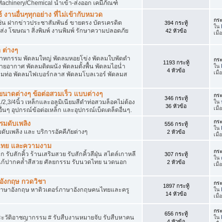
achinery/Chemical นำเข้า-ส่งออก เคมีภัณฑ์
 งานอื่นๆทุกอย่าง ที่ไม่เข้ากับหมวด
กระ
ด เช่น ฝากข่าวประชาสัมพันธ์ ขายตรง บัตรเครดิต
394 กระทู้
ใน
ยส่ง โฆษณา สิ่งพิมพ์ งานพิมพ์ รักษาความปลอดภัย
42 หัวข้อ
เมื่
 ต่างๆ
สาหกรรม พัดลมใหญ่ พัดลมหอยโข่ง พัดลมใบพัดดำ
กระ
1193 กระทู้
ยอากาศ พัดลมติดผนัง พัดลมตั้งพื้น พัดลมไอน่ำ
ใน
4 หัวข้อ
เมื่
ลมท่อ พัดลมไฟเบอร์กลาส พัดลมโบลเวอร์ พัดลมส
็กขนาดต่างๆ ข้อต่อสวมเร็ว แบบต่างๆ
กระ
346 กระทู้
1/2,3/4นิ้ว เหล็กและอลูมิเนียมสีดำท่อสวมล็อคไม่ต้อง
ใน
36 หัวข้อ
เมื
ื่นๆ อุปกรณ์ข้อต่อเหล็ก และอุปกรณ์เบ็ดเตล็ดอื่นๆ.
กระ
บรมดับเพลิง
556 กระทู้
ใน
มดับเพลิง และ บริการอัคคีภัยต่างๆ
2 หัวข้อ
เมื
วดไทย และความงาม
กระ
 รับสักคิ้ว ร้านเสริมสวย รับสักคิ้วสีฝุ่น สไตล์เกาหลี
307 กระทู้
ใน
แก้ปากคล้ำสีสวย ศัลยกรรม รับนวดไทย นวดนอก
2 หัวข้อ
เมื
าอังกฤษ กวดวิชา
กระ
1897 กระทู้
ภาษาอังกฤษ หาติวเตอร์ภาษาอังกฤษคนไทยและครู
ใน
14 หัวข้อ
เมื่
กระ
656 กระทู้
ประวัติอาชญากรรม # รับสืบงานหมายจับ รับสืบหาคน
ใน
4 หัวข้อ