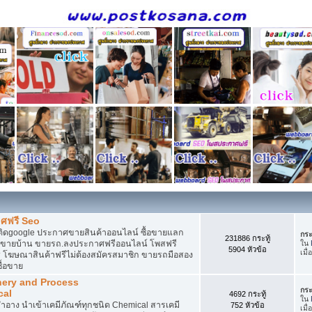
ศฟรี Seo
ติดgoogle ประกาศขายสินค้าออนไลน์ ซื้อขายแลก
กระ
231886 กระทู้
กาศขายบ้าน ขายรถ.ลงประกาศฟรีออนไลน์ โพสฟรี
ใน
5904 หัวข้อ
เมื่
 โฆษณาสินค้าฟรีไม่ต้องสมัครสมาชิก ขายรถมือสอง
ื้อขาย
nery and Process
กระ
cal
4692 กระทู้
ใน
อาง นำเข้าเคมีภัณฑ์ทุกชนิด Chemical สารเคมี
752 หัวข้อ
เมื่