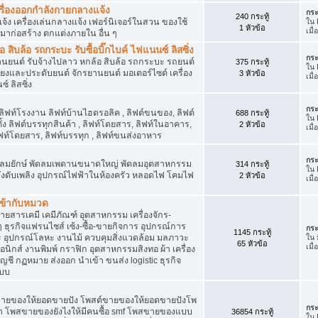
เครื่องออกกำลังกายกลางแจ้ง
กระ
240 กระทู้
จ้ง เครื่องเล่นกลางแจ้ง เฟอร์นิเจอร์ในสวน ของใช้
ใน
1 หัวข้อ
เมื
มาก่อสร้าง ตกแต่งภายใน อื่น ๆ
ิบล้อ รถกระบะ รับซื้อบิ๊กไบค์ ไฟแนนซ์ ลิสซิ่ง
กระ
รยานยนต์ รับจ้างไปลาว หกล้อ สิบล้อ รถกระบะ รถยนต์
375 กระทู้
ใน
สียงและประดับยนต์ จักรยานยนต์ มอเตอร์ไซต์ เครื่อง
3 หัวข้อ
เมื
์ ลิสซิ่ง
กระ
 ลิฟท์โรงงาน ลิฟท์บ้านไฮดรอลิค , ลิฟต์ขนของ, ลิฟต์
688 กระทู้
ใน
ั้ง ลิฟต์บรรทุกสินค้า , ลิฟท์โดยสาร, ลิฟท์ในอาคาร,
2 หัวข้อ
เมื
ท์โดยสาร, ลิฟท์บรรทุก , ลิฟท์ขนส่งอาหาร
กระ
ๆ พัดลมยักษ์ พัดลมเพดานขนาดใหญ่ พัดลมอุตสาหกรรม
314 กระทู้
ใน
 ถังดับเพลิง อุปกรณ์ไฟฟ้าในห้องครัว หลอดไฟ โคมไฟ
2 หัวข้อ
เมื
่เข้ากับหมวด
สารเคมี เคมีภัณฑ์ อุตสาหกรรม เครื่องจักร-
น ๆ ธุรกิจแฟรนไชส์ เซ้ง-ซื้อ-ขายกิจการ อุปกรณ์การ
กระ
1145 กระทู้
อุปกรณ์โลหะ งานไม้ ควบคุมสิ่งแวดล้อม มลภาวะ
ใน
65 หัวข้อ
เมื
นิกส์ งานพิมพ์ กราฟิก อุตสาหกรรมสิงทอ ผ้า เครื่อง
ชี กฏหมาย ส่งออก นำเข้า ขนส่ง logistic ธุรกิจ
แบบ
ขายของให้ยอดขายปัง โพสต์ขายของให้ยอดขายปังโพ
กระ
้า โพสขายของยังไงให้มีคนซื้อ smf โพสขายของแบบ
36854 กระทู้
ใน