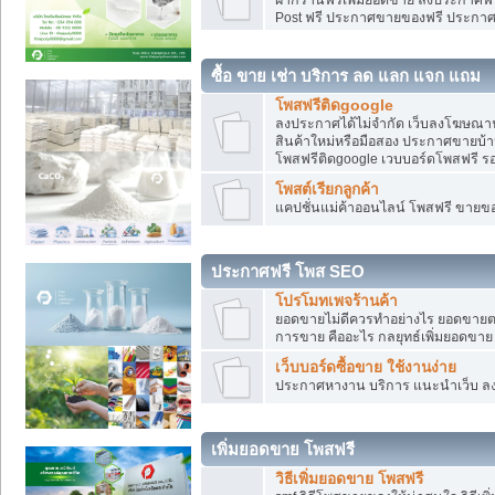
Post ฟรี ประกาศขายของฟรี ประกา
ซื้อ ขาย เช่า บริการ ลด แลก แจก แถม
โพสฟรีติดgoogle
ลงประกาศได้ไม่จำกัด เว็บลงโฆษณาฟ
สินค้าใหม่หรือมือสอง ประกาศขายบ้
โพสฟรีติดgoogle เวบบอร์ดโพสฟรี ร
โพสต์เรียกลูกค้า
แคปชั่นแม่ค้าออนไลน์ โพสฟรี ขายของใ
ประกาศฟรี โพส SEO
โปรโมทเพจร้านค้า
ยอดขายไม่ดีควรทำอย่างไร ยอดขายต
การขาย คืออะไร กลยุทธ์เพิ่มยอดขาย
เว็บบอร์ดซื้อขาย ใช้งานง่าย
ประกาศหางาน บริการ แนะนำเว็บ ล
เพิ่มยอดขาย โพสฟรี
วิธีเพิ่มยอดขาย โพสฟรี