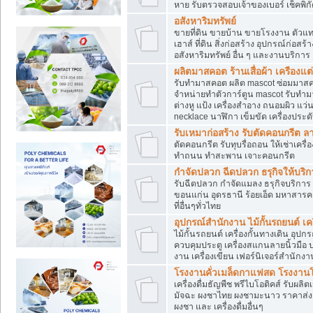
หาย รับตรวจสอบเจ้าของเบอร์ เช็คพิก
อสังหาริมทรัพย์
ขายที่ดิน ขายบ้าน ขายโรงงาน ตัวแท
เฮาส์ ที่ดิน สิ่งก่อสร้าง อุปกรณ์ก่อสร้
อสังหาริมทรัพย์ อื่น ๆ และงานบริการ
ผลิตมาสคอต ร้านเสื่อผ้า เครืองแต่
รับทำมาสคอต ผลิต mascot ซ่อมมาสค
จำหน่ายทำตัวการ์ตูน mascot รับทำมา
ต่างหู แป้ง เครื่องสำอาง ถนอมผิว แ
necklace นาฬิกา เข็มขัด เครื่องประดับ
รับเหมาก่อสร้าง รับตัดคอนกรี
ตัดคอนกรีต รับทุบรื่อถอน ให้เช่าเคร
ทำถนน ทำสะพาน เจาะคอนกรีต
กำจัดปลวก ฉีดปลวก ธรุกิจให้บริก
รับฉีดปลวก กำจัดแมลง ธรุกิจบริการ 
ขอนแก่น อุดรธานี ร้อยเอ็ด มหาสารค
ที่อื่นๆทั่วไทย
อุปกรณ์สำนักงาน ไม้กั้นรถยนต์ เครื
ไม้กั้นรถยนต์ เครื่องกั้นทางเดิน อ
ควบคุมประตู เครื่องสแกนลายนิ้วมือ
งาน เครื่องเขียน เฟอร์นิเจอร์สำนักง
โรงงานคั่วเมล็ดกาแฟสด โรงงานโก
เครื่องดื่มธัญพืช พรีไบโอติคส์ รับผลิ
มัจฉะ ผงชาไทย ผงชามะนาว ราคาส่
ผงชา และ เครื่องดื่มอื่นๆ