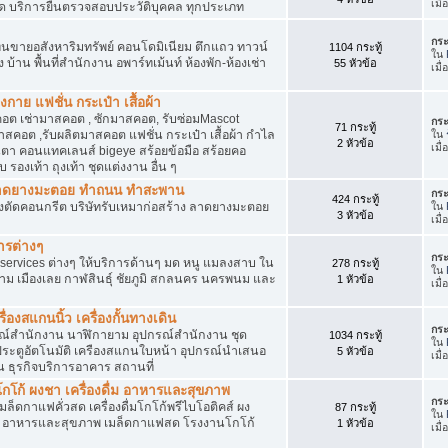
เมื
ัด บริการยื่นตรวจสอบประวัติบุคคล ทุกประเภท
กระ
นขายอสังหาริมทรัพย์ คอนโดมิเนียม ตึกแถว ทาวน์
1104 กระทู้
ใน
าง บ้าน พื้นที่สำนักงาน อพาร์ทเม้นท์ ห้องพัก-ห้องเช่า
55 หัวข้อ
เมื่
งกาย แฟชั่น กระเป๋า เสื้อผ้า
อต เช่ามาสคอต , ซักมาสคอต, รับซ่อมMascot
กระ
71 กระทู้
สคอต ,รับผลิตมาสคอต แฟชั่น กระเป๋า เสื้อผ้า กำไล
ใน
2 หัวข้อ
เมื
ว่นตา คอนแทคเลนส์ bigeye สร้อยข้อมือ สร้อยคอ
 รองเท้า ถุงเท้า ชุดแต่งงาน อื่น ๆ
ต ลาดยางมะตอย ทำถนน ทำสะพาน
กระ
424 กระทู้
ื่องตัดคอนกรีต บริษัทรับเหมาก่อสร้าง ลาดยางมะตอย
ใน
3 หัวข้อ
เมื
ารต่างๆ
กระ
services ต่างๆ ให้บริการด้านๆ มด หนู แมลงสาบ ใน
278 กระทู้
ใน
าม เมืองเลย กาฬสินธุ์ ชัยภูมิ สกลนคร นครพนม และ
1 หัวข้อ
เมื
่องสแกนนิ้ว เครื่องกั้นทางเดิน
กระ
ุปกรณ์สำนักงาน นาฬิกายาม อุปกรณ์สำนักงาน ชุด
1034 กระทู้
ใน
 ประตูอัตโนมัติ เครืองสแกนใบหน้า อุปกรณ์นำเสนอ
5 หัวข้อ
เมื
าน ธุรกิจบริการอาคาร สถานที่
โก้ ผงชา เครื่องดื่ม อาหารและสุขภาพ
กระ
ตเมล็ดกาแฟคั่วสด เครื่องดื่มโกโก้พรีไบโอติคส์ ผง
87 กระทู้
ใน
ง อาหารและสุขภาพ เมล็ดกาแฟสด โรงงานโกโก้
1 หัวข้อ
เมื