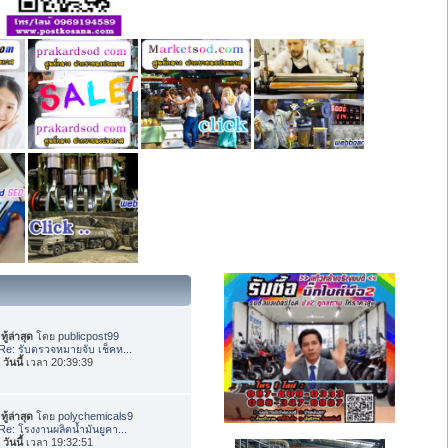
ทู้ล่าสุด
โดย
publicpost99
Re: รับตรวจหมายจับ เช็คห...
อ
วันนี้
เวลา 20:39:39
ทู้ล่าสุด
โดย
polychemicals9
Re: โรงงานผลิตน้ำมันยูคา...
อ
วันนี้
เวลา 19:32:51