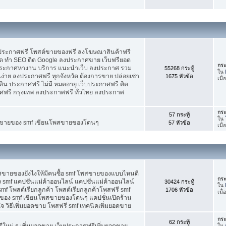
บประกาศฟรี โพสต์ขายของฟรี ลงโฆษณาสินค้าฟรี
ัด ทำ SEO ติด Google ลงประกาศขาย เว็บฟรียอด
กระ
ะกาศหางาน บริการ แนะนำเว็บ ลงประกาศ รวม
55268 กระทู้
ใน
นง่าย ลงประกาศฟรี ทุกจังหวัด ต้องการขาย ปล่อยเช่า
1675 หัวข้อ
เมื
ดิน ประกาศฟรี ไม่มี หมดอายุ เว็บประกาศฟรี ติด
าศฟรี กรุงเทพ ลงประกาศฟรี ทั่วไทย ลงประกาศ
กระ
57 กระทู้
ใน
ต์ขายของ smf เขียนโพสขายของโดนๆ
57 หัวข้อ
เมื
พสขายของยังไงให้มีคนซื้อ smf โพสขายของแบบไหนดี
กระ
 smf แคปชั่นแม่ค้าออนไลน์ แคปชั่นแม่ค้าออนไลน์
30424 กระทู้
ใน
smf โพสต์เรียกลูกค้า โพสต์เรียกลูกค้าโพสฟรี smf
1706 หัวข้อ
เมื่
ของ smf เขียนโพสขายของโดนๆ แคปชั่นเปิดร้าน
 วิธีเพิ่มยอดขาย โพสฟรี smf เทคนิคเพิ่มยอดขาย
กระ
62 กระทู้
ใหม่ ๆ เพิ่มยอดขาย เว็บประกาศฟรีเพิ่มยอดขาย
ใน