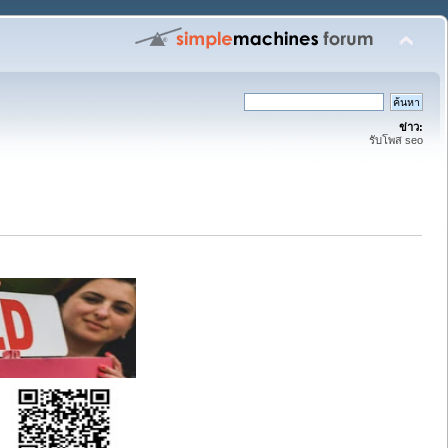
ข่าว:
รับโพส seo