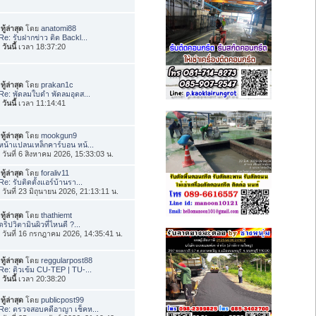
ทู้ล่าสุด
โดย
anatomi88
Re: รับฝากข่าว ติด Backl...
อ
วันนี้
เวลา 18:37:20
ทู้ล่าสุด
โดย
prakan1c
Re: พัดลมใบดำ พัดลมอุตส...
อ
วันนี้
เวลา 11:14:41
ทู้ล่าสุด
โดย
mookgun9
หน้าแปลนเหล็กคาร์บอน หน้...
่อ วันที่ 6 สิงหาคม 2026, 15:33:03 น.
ทู้ล่าสุด
โดย
foraliv11
Re: รับติดตั้งแอร์บ้านรา...
่อ วันที่ 23 มิถุนายน 2026, 21:13:11 น.
ทู้ล่าสุด
โดย
thathiemt
ดริปวิตามินผิวที่ไหนดี ?...
่อ วันที่ 16 กรกฎาคม 2026, 14:35:41 น.
ทู้ล่าสุด
โดย
reggularpost88
Re: ติวเข้ม CU-TEP | TU-...
อ
วันนี้
เวลา 20:38:20
ทู้ล่าสุด
โดย
publicpost99
Re: ตรวจสอบคดีอาญา เช็คห...