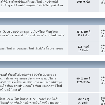
ห้ปัง smf แคปชั่นแม่ค้าออนไลน์ แคปชั่นแม่ค้า
1056 หัวข้อ
เมื่
้ารัว ๆ smf โพสต์เรียกลูกค้า โพสต์เรียกลูกค้าโพส
กระ
ติด Google ลงประกาศขาย เว็บฟรียอดนิยม โพส
41767 กระทู้
ใน
น บริการ แนะนำเว็บ ลงประกาศ รวมเว็บประกาศ
989 หัวข้อ
เมื่
กระ
116 กระทู้
อนไลน์ ขายของออนไลน์ เริ่มยังไง ชี้ช่องขายของ
ใน
13 หัวข้อ
เมื
ฟรี เว็บฟรีไม่จำกัด ทำ SEO ติด Google ลง
กระ
ฆษณา ประกาศขายของ ประกาศหางาน บริการ
47401 กระทู้
ใน
รี รวมเว็บซื้อขาย ใช้งานง่าย ลงประกาศฟรี ทุก
2209 หัวข้อ
เมื
อนโด ที่ดิน ขายบ้าน คอนโด ที่ดิน ประกาศฟรี ไม่มี
กร้านฟรี โพ ส ฟรี
กระ
โมท Social โปรโมท youtube แจกฟรี รายชื่อเว็บ
208 กระทู้
ใน
fโพสฟรี รายชื่อเว็บบอร์ดขายสินค้าฟรี ลงประกาศ
20 หัวข้อ
เมื่