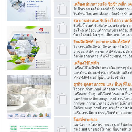
เครื่องเล่นกลางแจ้ง ชิงช้าเหล็ก 
ชิงช้าเหล็ก เครื่องออกกำลังกายกลางแ
ในบ้าน วัสดุตกแต่งและก่อสร้าง รับเห
รถ ยานพาหนะ รับจ้างไปลาว หกล้อ ส
รับซื้อบิ๊กไบค์ รับจัดไฟแนนซ์รถจัก
อะไหล่ เครื่องยนต์การเกษตร เครื่องเ
บิน เรือยนต์ อื่น ๆ ทะเบียนสวย ไฟแนนซ
รับผลิตลิฟท์, ออกแบบ-ติดตั้งลิฟท์
โรงงานผลิตลิฟท์ , ลิฟท์ขนส่งสินค้า ,
ยกของ, ลิฟท์กระจก, ลิฟท์ส่งของ, ติดต
ลิฟท์นอกอาคาร, ลิฟท์โรงพยาบาล, ลิฟ
เครื่องใช้ไฟฟ้า
เครื่องใช้ไฟฟ้าอิเล็คทรอนิคส์ต่าง
แอร์บ้าน พัดลมฟาร์ม เครื่องดับเพลิง
MP3-MP4 แอร์ ตู้เย็น เครื่องซักผ้า
ธุรกิจ อุตสาหกรรม และ อื่นๆ ที่ไม
โรงงานจำหน่ายสินค้าอุตสาหกรรม ขาย
เครื่องกล วัสดุ-เคมีภัณฑ์ โรงงาน อื่
แพทย์ พลาสติกและอุปกรณ์ งานโลหะ 
การเงิน การธนาคาร อุปกรณ์อิเล็กทรอ
มือวัดและอุปกรณ์ งานประจำ สำนักบัญ
เสริม งานพิเศษ บรรจุภัณฑ์ การออก
โพสต์ขายของ
เทคนิคการโพสต์ขายของ smf โพสต์
สฟรี smf ขายของในกลุ่มซื้อขายสินค