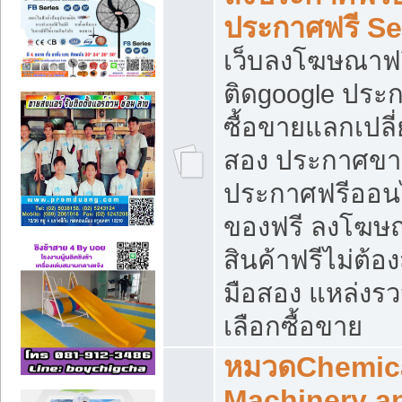
ประกาศฟรี S
เว็บลงโฆษณาฟร
ติดgoogle ประ
ซื้อขายแลกเปลี่
สอง ประกาศขา
ประกาศฟรีออนไ
ของฟรี ลงโฆษ
สินค้าฟรีไม่ต้
มือสอง แหล่งร
เลือกซื้อขาย
หมวดChemica
Machinery a