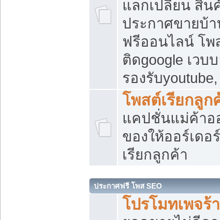
แลกเปลี่ยน สิน
ประกาศขายบ้า
ฟรีออนไลน์ โพส
ติดgoogle เวบบ
รองรับyoutube
โพสต์เรียกลูกค
แคปชั่นแม่ค้าอ
ของให้ออร์เดอร์
เรียกลูกค้า
ประกาศฟรี โพส SEO
โปรโมทเพจร้า