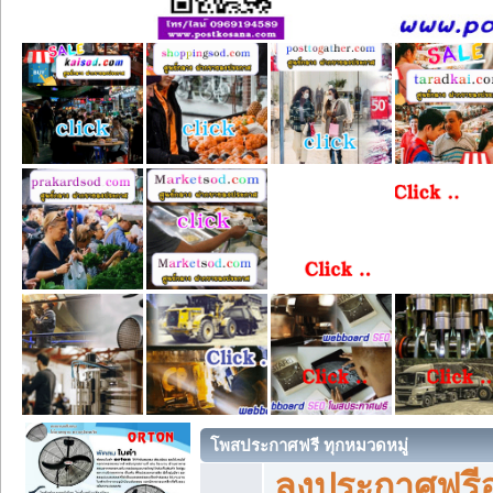
โพสประกาศฟรี ทุกหมวดหมู่
ลงประกาศฟรีอ