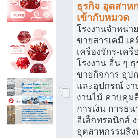
ธุรกิจ อุตสาหก
เข้ากับหมวด
โรงงานจำหน่าย
ขายสารเคมี เค
เครื่องจักร-เครื
โรงงาน อื่น ๆ ธุ
ขายกิจการ อุป
และอุปกรณ์ งา
งานไม้ ควบคุมส
การเงิน การธน
อิเล็กทรอนิกส์ 
อุตสาหกรรมสิงท