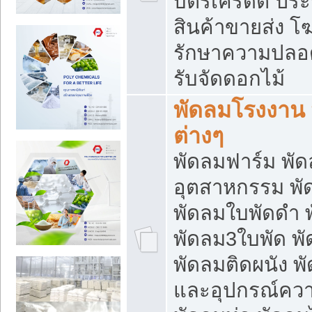
บัตรเครดิต ประก
สินค้าขายส่ง โฆ
รักษาความปลอดภั
รับจัดดอกไม้
พัดลมโรงงาน พ
ต่างๆ
พัดลมฟาร์ม พั
อุตสาหกรรม พั
พัดลมใบพัดดำ 
พัดลม3ใบพัด 
พัดลมติดผนัง พั
และอุปกรณ์ความ