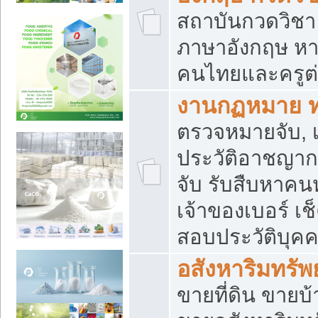
สถาบันกวดวิชา 
ภาษาอังกฤษ หา
คนไทยและครูต่
งานกฏหมาย 
ตรวจหมายจับ, เ
ประวัติอาชญาก
จับ รับสืบหาค
เจ้าของเบอร์ เช
สอบประวัติบุค
อสังหาริมทรัพย
ขายที่ดิน ขาย