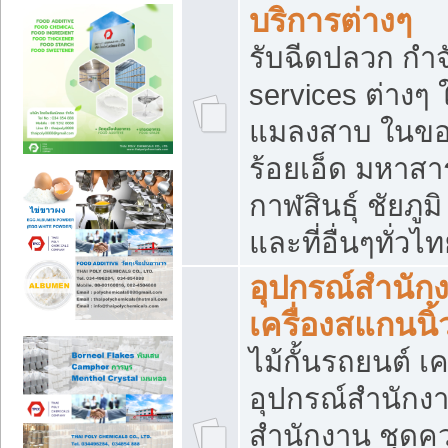
บริการต่างๆ
รับฉีดปลวก กำจ
services ต่างๆ 
แมลงสาบ ในขอน
ร้อยเอ็ด มหาสา
กาฬสินธุ์ ชัยภ
และที่อื่นๆทั่วไ
อุปกรณ์สำนักง
เครื่องสแกนนิ้ว
ไม้กั้นรถยนต์ เค
อุปกรณ์สำนักง
สำนักงาน ชุดคว