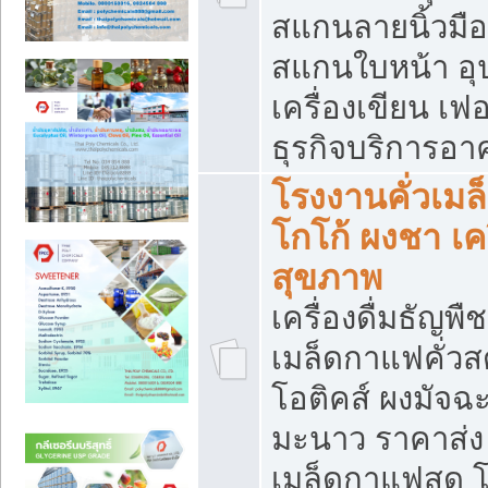
สแกนลายนิ้วมือ 
สแกนใบหน้า อ
เครื่องเขียน เฟ
ธุรกิจบริการอา
โรงงานคั่วเม
โกโก้ ผงชา เค
สุขภาพ
เครื่องดื่มธัญพื
เมล็ดกาแฟคั่วสด
โอติคส์ ผงมัจ
มะนาว ราคาส่
เมล็ดกาแฟสด โ