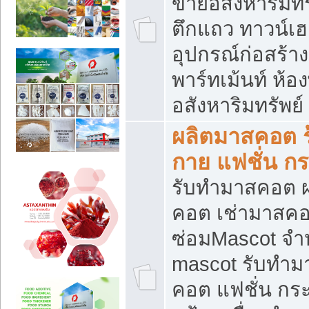
ขายอสังหาริมทร
ตึกแถว ทาวน์เฮาส
อุปกรณ์ก่อสร้าง
พาร์ทเม้นท์ ห้อง
อสังหาริมทรัพย์
ผลิตมาสคอต ร้
กาย แฟชั่น กระ
รับทำมาสคอต ผ
คอต เช่ามาสคอ
ซ่อมMascot จำห
mascot รับทำม
คอต แฟชั่น กระเ