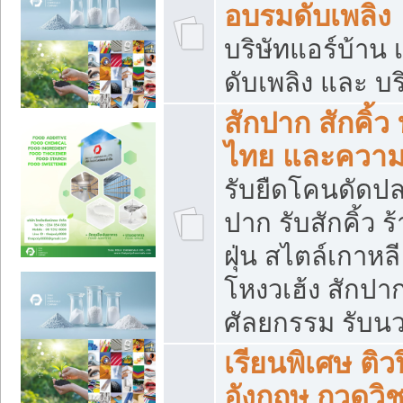
อบรมดับเพลิง
บริษัทแอร์บ้าน 
ดับเพลิง และ บร
สักปาก สักคิ้
ไทย และควา
รับยืดโคนดัดปลา
ปาก รับสักคิ้ว ร
ฝุ่น สไตล์เกาห
โหงวเฮ้ง สักปา
ศัลยกรรม รับน
เรียนพิเศษ ติ
อังกฤษ กวดวิ