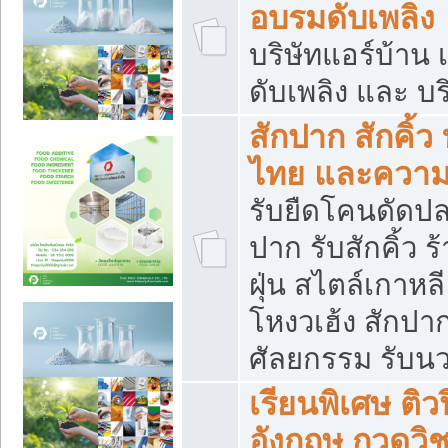
อบรมดับเพลิง
บริษัทแอร์บ้าน 
ดับเพลิง และ บร
สักปาก สักคิ้
ไทย และควา
รับยืดโคนดัดปลา
ปาก รับสักคิ้ว ร
ฝุ่น สไตล์เกาห
โหงวเฮ้ง สักปา
ศัลยกรรม รับน
เรียนพิเศษ ติ
อังกฤษ กวดวิ