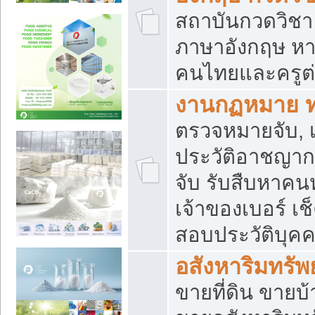
สถาบันกวดวิชา 
ภาษาอังกฤษ หา
คนไทยและครูต่
งานกฏหมาย 
ตรวจหมายจับ, เ
ประวัติอาชญาก
จับ รับสืบหาค
เจ้าของเบอร์ เช
สอบประวัติบุค
อสังหาริมทรัพย
ขายที่ดิน ขาย