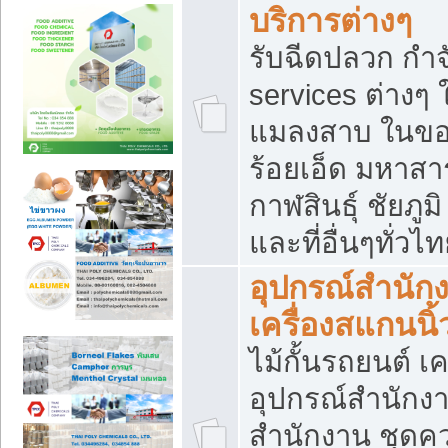
บริการต่างๆ
รับฉีดปลวก กำจ
services ต่างๆ 
แมลงสาบ ในขอน
ร้อยเอ็ด มหาสา
กาฬสินธุ์ ชัยภ
และที่อื่นๆทั่วไ
อุปกรณ์สำนักง
เครื่องสแกนนิ้ว
ไม้กั้นรถยนต์ เค
อุปกรณ์สำนักง
สำนักงาน ชุดคว