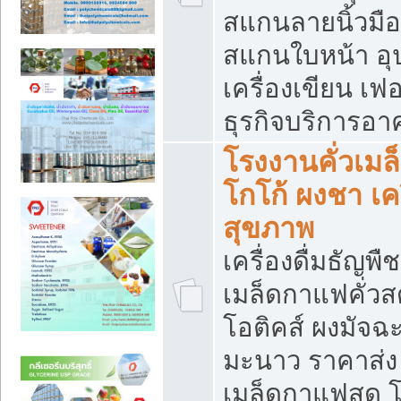
สแกนลายนิ้วมือ 
สแกนใบหน้า อ
เครื่องเขียน เฟ
ธุรกิจบริการอา
โรงงานคั่วเม
โกโก้ ผงชา เค
สุขภาพ
เครื่องดื่มธัญพื
เมล็ดกาแฟคั่วสด
โอติคส์ ผงมัจ
มะนาว ราคาส่
เมล็ดกาแฟสด โ