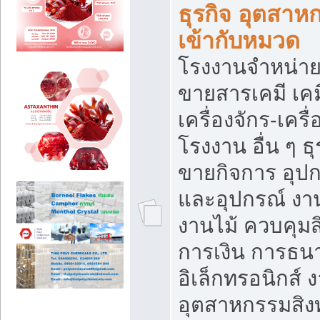
ธุรกิจ อุตสาหก
เข้ากับหมวด
โรงงานจำหน่าย
ขายสารเคมี เค
เครื่องจักร-เครื
โรงงาน อื่น ๆ ธุ
ขายกิจการ อุป
และอุปกรณ์ งา
งานไม้ ควบคุมส
การเงิน การธน
อิเล็กทรอนิกส์ 
อุตสาหกรรมสิงท