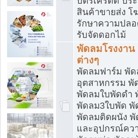
บัตรเครดิต ประก
สินค้าขายส่ง โฆ
รักษาความปลอดภั
รับจัดดอกไม้
พัดลมโรงงาน พ
ต่างๆ
พัดลมฟาร์ม พั
อุตสาหกรรม พั
พัดลมใบพัดดำ 
พัดลม3ใบพัด 
พัดลมติดผนัง พั
และอุปกรณ์ความ