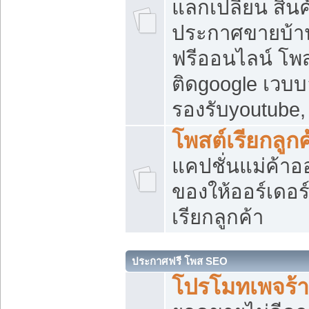
แลกเปลี่ยน สิน
ประกาศขายบ้า
ฟรีออนไลน์ โพส
ติดgoogle เวบบ
รองรับyoutube
โพสต์เรียกลูกค
แคปชั่นแม่ค้าอ
ของให้ออร์เดอร์
เรียกลูกค้า
ประกาศฟรี โพส SEO
โปรโมทเพจร้า