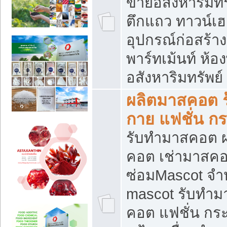
ขายอสังหาริมทร
ตึกแถว ทาวน์เฮาส
อุปกรณ์ก่อสร้าง
พาร์ทเม้นท์ ห้อง
อสังหาริมทรัพย์
ผลิตมาสคอต ร้
กาย แฟชั่น กระ
รับทำมาสคอต ผ
คอต เช่ามาสคอ
ซ่อมMascot จำห
mascot รับทำม
คอต แฟชั่น กระเ