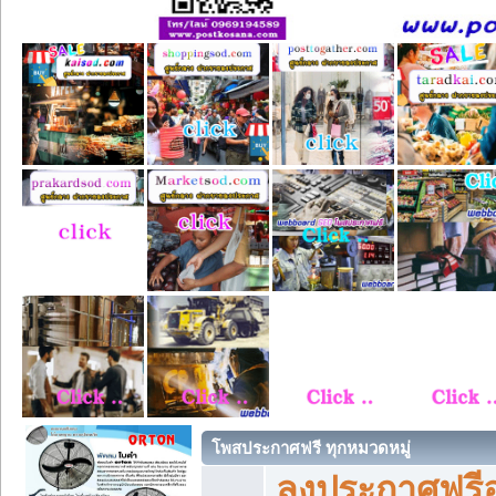
โพสประกาศฟรี ทุกหมวดหมู่
ลงประกาศฟรีอ