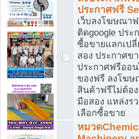
ประกาศฟรี S
เว็บลงโฆษณาฟร
ติดgoogle ประ
ซื้อขายแลกเปลี่
สอง ประกาศขา
ประกาศฟรีออนไ
ของฟรี ลงโฆษ
สินค้าฟรีไม่ต้
มือสอง แหล่งร
เลือกซื้อขาย
หมวดChemica
Machinery a