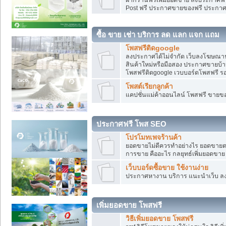
Post ฟรี ประกาศขายของฟรี ประกา
ซื้อ ขาย เช่า บริการ ลด แลก แจก แถม
โพสฟรีติดgoogle
ลงประกาศได้ไม่จำกัด เว็บลงโฆษณาฟ
สินค้าใหม่หรือมือสอง ประกาศขายบ้
โพสฟรีติดgoogle เวบบอร์ดโพสฟรี ร
โพสต์เรียกลูกค้า
แคปชั่นแม่ค้าออนไลน์ โพสฟรี ขายของใ
ประกาศฟรี โพส SEO
โปรโมทเพจร้านค้า
ยอดขายไม่ดีควรทำอย่างไร ยอดขายต
การขาย คืออะไร กลยุทธ์เพิ่มยอดขาย
เว็บบอร์ดซื้อขาย ใช้งานง่าย
ประกาศหางาน บริการ แนะนำเว็บ ล
เพิ่มยอดขาย โพสฟรี
วิธีเพิ่มยอดขาย โพสฟรี