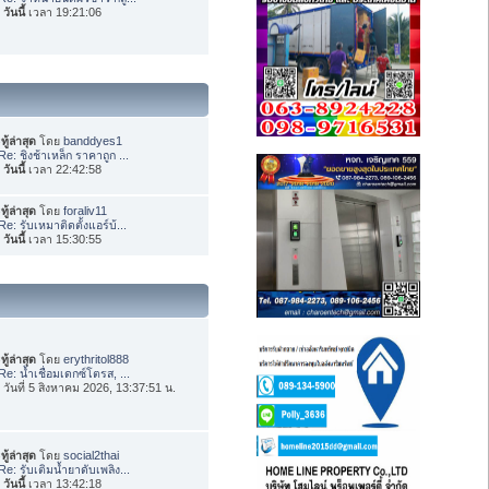
อ
วันนี้
เวลา 19:21:06
ทู้ล่าสุด
โดย
banddyes1
Re: ชิงช้าเหล็ก ราคาถูก ...
อ
วันนี้
เวลา 22:42:58
ทู้ล่าสุด
โดย
foraliv11
Re: รับเหมาติดตั้งแอร์บ้...
อ
วันนี้
เวลา 15:30:55
ทู้ล่าสุด
โดย
erythritol888
Re: น้ำเชื่อมเดกซ์โตรส, ...
่อ วันที่ 5 สิงหาคม 2026, 13:37:51 น.
ทู้ล่าสุด
โดย
social2thai
Re: รับเติมน้ำยาดับเพลิง...
อ
วันนี้
เวลา 13:42:18