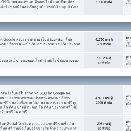
ห้ปัง smf แคปชั่นแม่ค้าออนไลน์ แคปชั่นแม่ค้า
1056 หัวข้อ
เมื่
้ารัว ๆ smf โพสต์เรียกลูกค้า โพสต์เรียกลูกค้าโพส
กระ
ติด Google ลงประกาศขาย เว็บฟรียอดนิยม โพส
41760 กระทู้
ใน
น บริการ แนะนำเว็บ ลงประกาศ รวมเว็บประกาศ
989 หัวข้อ
เมื่
กระ
116 กระทู้
อนไลน์ ขายของออนไลน์ เริ่มยังไง ชี้ช่องขายของ
ใน
13 หัวข้อ
เมื่
ฟรี เว็บฟรีไม่จำกัด ทำ SEO ติด Google ลง
กระ
ฆษณา ประกาศขายของ ประกาศหางาน บริการ
47401 กระทู้
ใน
รี รวมเว็บซื้อขาย ใช้งานง่าย ลงประกาศฟรี ทุก
2209 หัวข้อ
เมื
อนโด ที่ดิน ขายบ้าน คอนโด ที่ดิน ประกาศฟรี ไม่มี
กร้านฟรี โพ ส ฟรี
กระ
โมท Social โปรโมท youtube แจกฟรี รายชื่อเว็บ
206 กระทู้
ใน
fโพสฟรี รายชื่อเว็บบอร์ดขายสินค้าฟรี ลงประกาศ
20 หัวข้อ
เมื่