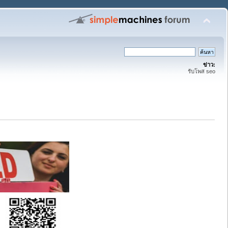
ข่าว:
รับโพส seo