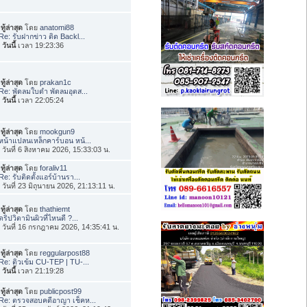
ทู้ล่าสุด
โดย
anatomi88
Re: รับฝากข่าว ติด Backl...
อ
วันนี้
เวลา 19:23:36
ทู้ล่าสุด
โดย
prakan1c
Re: พัดลมใบดำ พัดลมอุตส...
อ
วันนี้
เวลา 22:05:24
ทู้ล่าสุด
โดย
mookgun9
หน้าแปลนเหล็กคาร์บอน หน้...
่อ วันที่ 6 สิงหาคม 2026, 15:33:03 น.
ทู้ล่าสุด
โดย
foraliv11
Re: รับติดตั้งแอร์บ้านรา...
่อ วันที่ 23 มิถุนายน 2026, 21:13:11 น.
ทู้ล่าสุด
โดย
thathiemt
ดริปวิตามินผิวที่ไหนดี ?...
่อ วันที่ 16 กรกฎาคม 2026, 14:35:41 น.
ทู้ล่าสุด
โดย
reggularpost88
Re: ติวเข้ม CU-TEP | TU-...
อ
วันนี้
เวลา 21:19:28
ทู้ล่าสุด
โดย
publicpost99
Re: ตรวจสอบคดีอาญา เช็คห...