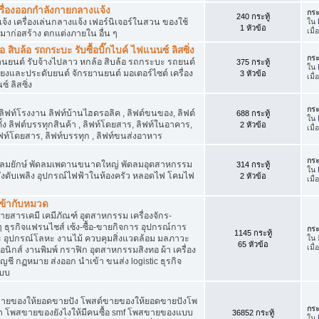
เครื่องออกกำลังกายกลางแจ้ง
กระ
240 กระทู้
จ้ง เครื่องเล่นกลางแจ้ง เฟอร์นิเจอร์ในสวน ของใช้
ใน
1 หัวข้อ
เมื
มาก่อสร้าง ตกแต่งภายใน อื่น ๆ
ิบล้อ รถกระบะ รับซื้อบิ๊กไบค์ ไฟแนนซ์ ลิสซิ่ง
กระ
รยานยนต์ รับจ้างไปลาว หกล้อ สิบล้อ รถกระบะ รถยนต์
375 กระทู้
ใน
สียงและประดับยนต์ จักรยานยนต์ มอเตอร์ไซต์ เครื่อง
3 หัวข้อ
เมื
์ ลิสซิ่ง
กระ
 ลิฟท์โรงงาน ลิฟท์บ้านไฮดรอลิค , ลิฟต์ขนของ, ลิฟต์
688 กระทู้
ใน
ั้ง ลิฟต์บรรทุกสินค้า , ลิฟท์โดยสาร, ลิฟท์ในอาคาร,
2 หัวข้อ
เมื
ท์โดยสาร, ลิฟท์บรรทุก , ลิฟท์ขนส่งอาหาร
กระ
ๆ พัดลมยักษ์ พัดลมเพดานขนาดใหญ่ พัดลมอุตสาหกรรม
314 กระทู้
ใน
 ถังดับเพลิง อุปกรณ์ไฟฟ้าในห้องครัว หลอดไฟ โคมไฟ
2 หัวข้อ
เมื
่เข้ากับหมวด
สารเคมี เคมีภัณฑ์ อุตสาหกรรม เครื่องจักร-
น ๆ ธุรกิจแฟรนไชส์ เซ้ง-ซื้อ-ขายกิจการ อุปกรณ์การ
กระ
1145 กระทู้
อุปกรณ์โลหะ งานไม้ ควบคุมสิ่งแวดล้อม มลภาวะ
ใน
65 หัวข้อ
เมื
นิกส์ งานพิมพ์ กราฟิก อุตสาหกรรมสิงทอ ผ้า เครื่อง
ชี กฏหมาย ส่งออก นำเข้า ขนส่ง logistic ธุรกิจ
แบบ
ขายของให้ยอดขายปัง โพสต์ขายของให้ยอดขายปังโพ
กระ
้า โพสขายของยังไงให้มีคนซื้อ smf โพสขายของแบบ
36852 กระทู้
ใน