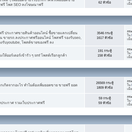
62 หัวข้อ
เมื
ศฟรี โพส SEO ลงโฆษณาฟรี
กระ
รี ประกาศขายสินค้าออนไลน์ ซื้อขายแลกเปลี่ยน
3546 กระทู้
ใน
าน ขายรถ.ลงประกาศฟรีออนไลน์ โพสฟรี รองรับseo,
1617 หัวข้อ
เมื
องรับyoutube, โพสต์ขายของฟรี ลง
กระ
191 กระทู้
ใน
ห้ออร์เดอร์เข้ารัว ๆ smf โพสต์เรียกลูกค้า
158 หัวข้อ
เมื
กระ
26569 กระทู้
กเกิดจากอะไร ทำไมต้องเพิ่มยอดขาย ขายฟรี ยอด
ใน
1809 หัวข้อ
เมื
กระ
59 กระทู้
ใน
งประกาศ รวมเว็บประกาศฟรี
59 หัวข้อ
เมื