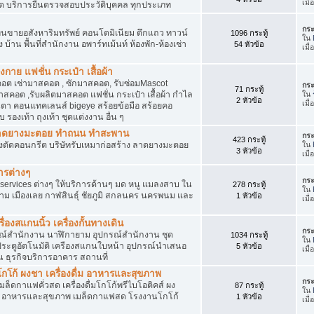
เมื
ัด บริการยื่นตรวจสอบประวัติบุคคล ทุกประเภท
กระ
นขายอสังหาริมทรัพย์ คอนโดมิเนียม ตึกแถว ทาวน์
1096 กระทู้
ใน
าง บ้าน พื้นที่สำนักงาน อพาร์ทเม้นท์ ห้องพัก-ห้องเช่า
54 หัวข้อ
เมื่
งกาย แฟชั่น กระเป๋า เสื้อผ้า
อต เช่ามาสคอต , ซักมาสคอต, รับซ่อมMascot
กระ
71 กระทู้
สคอต ,รับผลิตมาสคอต แฟชั่น กระเป๋า เสื้อผ้า กำไล
ใน
2 หัวข้อ
เมื
ว่นตา คอนแทคเลนส์ bigeye สร้อยข้อมือ สร้อยคอ
 รองเท้า ถุงเท้า ชุดแต่งงาน อื่น ๆ
ต ลาดยางมะตอย ทำถนน ทำสะพาน
กระ
423 กระทู้
ื่องตัดคอนกรีต บริษัทรับเหมาก่อสร้าง ลาดยางมะตอย
ใน
3 หัวข้อ
เมื
ารต่างๆ
กระ
services ต่างๆ ให้บริการด้านๆ มด หนู แมลงสาบ ใน
278 กระทู้
ใน
าม เมืองเลย กาฬสินธุ์ ชัยภูมิ สกลนคร นครพนม และ
1 หัวข้อ
เมื
่องสแกนนิ้ว เครื่องกั้นทางเดิน
กระ
ุปกรณ์สำนักงาน นาฬิกายาม อุปกรณ์สำนักงาน ชุด
1034 กระทู้
ใน
 ประตูอัตโนมัติ เครืองสแกนใบหน้า อุปกรณ์นำเสนอ
5 หัวข้อ
เมื
าน ธุรกิจบริการอาคาร สถานที่
โก้ ผงชา เครื่องดื่ม อาหารและสุขภาพ
กระ
ตเมล็ดกาแฟคั่วสด เครื่องดื่มโกโก้พรีไบโอติคส์ ผง
87 กระทู้
ใน
ง อาหารและสุขภาพ เมล็ดกาแฟสด โรงงานโกโก้
1 หัวข้อ
เมื