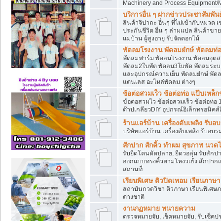
Machinery and Process Equipment/M
บริการอื่น ๆ ฝากข่าวประชาสัมพันธ์
สินค้าจิปาถะ อื่นๆ ที่ไม่เข้ากับหมว
ประกันชีวิต อื่น ๆ ล่ามแปล สินค้าขา
แม่บ้าน ผู้สูงอายุ รับจัดดอกไม้
พัดลมโรงงาน พัดลมยํกษ์ พัดลมท่อ
พัดลมฟาร์ม พัดลมโรงงาน พัดลมอุต
พัดลม2ใบพัด พัดลม3ใบพัด พัดลมระบา
และอุปกรณ์ความเย็น พัดลมยํกษ์ พัด
แตนเลส อะไหล่พัดลม ต่างๆ
ข้อต่อสวมเร็ว ข้อต่อท่อ แป๊บเหล
ข้อต่อสวมไว ข้อต่อสวมเร็ว ข้อต่อท่อ 
ต๊าปเกลียวDIY อุปกรณ์อิเล็กทรอนิคส์อ
ร้านแอร์บ้าน เครื่องดับเพลิง รับอ
บริษัทแอร์บ้าน เครื่องดับเพลิง รับอบร
สักปาก สักคิ้ว ทำผม สุขภาพ น
รับยืดโคนดัดปลาย, ยืดวอลุ่ม รับสักปาก
ออกแบบทรงคิ้วตามโหงวเฮ้ง สักปาก
สถานที่
เรียนพิเศษ ติวปิดเทอม เรียนภาษ
สถาบันกวดวิชา ติวภาษา เรียนพิเศษ
ต่างชาติ
งานกฏหมาย ทนายความ
ตรวจหมายจับ, เช็คหมายจับ, รับเช็ค