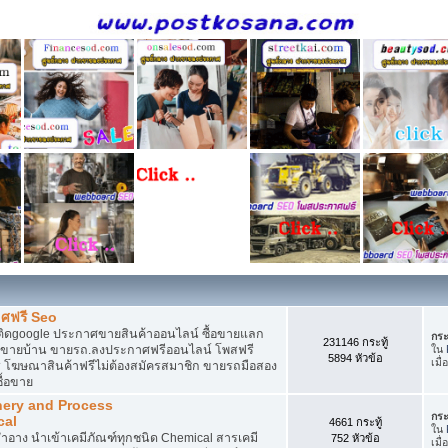
ศฟรี Seo
ติดgoogle ประกาศขายสินค้าออนไลน์ ซื้อขายแลก
กระ
231146 กระทู้
กาศขายบ้าน ขายรถ.ลงประกาศฟรีออนไลน์ โพสฟรี
ใน
5894 หัวข้อ
เมื่
 โฆษณาสินค้าฟรีไม่ต้องสมัครสมาชิก ขายรถมือสอง
ื้อขาย
nery and Process
กระ
cal
4661 กระทู้
ใน
อาง นำเข้าเคมีภัณฑ์ทุกชนิด Chemical สารเคมี
752 หัวข้อ
เมื่