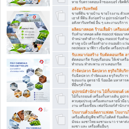
หาย รับตรวจสอบเจ้าของเบอร์ เช็คพิก
อสังหาริมทรัพย์
ขายที่ดิน ขายบ้าน ขายโรงงาน ตัวแท
เฮาส์ ที่ดิน สิ่งก่อสร้าง อุปกรณ์ก่อสร้
อสังหาริมทรัพย์ อื่น ๆ และงานบริการ
ผลิตมาสคอต ร้านเสื่อผ้า เครืองแต่
รับทำมาสคอต ผลิต mascot ซ่อมมาสค
จำหน่ายทำตัวการ์ตูน mascot รับทำมา
ต่างหู แป้ง เครื่องสำอาง ถนอมผิว แ
necklace นาฬิกา เข็มขัด เครื่องประดับ
รับเหมาก่อสร้าง รับตัดคอนกรี
ตัดคอนกรีต รับทุบรื่อถอน ให้เช่าเคร
ทำถนน ทำสะพาน เจาะคอนกรีต
กำจัดปลวก ฉีดปลวก ธรุกิจให้บริก
รับฉีดปลวก กำจัดแมลง ธรุกิจบริการ 
ขอนแก่น อุดรธานี ร้อยเอ็ด มหาสารค
ที่อื่นๆทั่วไทย
อุปกรณ์สำนักงาน ไม้กั้นรถยนต์ เครื
ไม้กั้นรถยนต์ เครื่องกั้นทางเดิน อ
ควบคุมประตู เครื่องสแกนลายนิ้วมือ
งาน เครื่องเขียน เฟอร์นิเจอร์สำนักง
โรงงานคั่วเมล็ดกาแฟสด โรงงานโก
เครื่องดื่มธัญพืช พรีไบโอติคส์ รับผลิ
มัจฉะ ผงชาไทย ผงชามะนาว ราคาส่
ผงชา และ เครื่องดื่มอื่นๆ