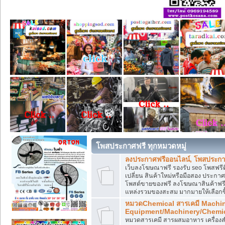
โพสประกาศฟรี ทุกหมวดหมู่
ลงประกาศฟรีออนไลน์, โพสประกา
เว็บลงโฆษณาฟรี รองรับ seo โพสฟรี
เปลี่ยน สินค้าใหม่หรือมือสอง ประ
โพสต์ขายของฟรี ลงโฆษณาสินค้าฟรี
แหล่งรวมของสะสม มากมายให้เลือกซ
หมวดChemical สารเคมี Machi
Equipment/Machinery/Chemi
หมวดสารเคมี สารผสมอาหาร เครื่องสำ