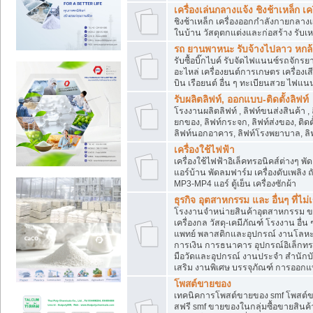
เครื่องเล่นกลางแจ้ง ชิงช้าเหล็ก 
ชิงช้าเหล็ก เครื่องออกกำลังกายกลางแ
ในบ้าน วัสดุตกแต่งและก่อสร้าง รับเห
รถ ยานพาหนะ รับจ้างไปลาว หกล้อ ส
รับซื้อบิ๊กไบค์ รับจัดไฟแนนซ์รถจัก
อะไหล่ เครื่องยนต์การเกษตร เครื่องเ
บิน เรือยนต์ อื่น ๆ ทะเบียนสวย ไฟแนนซ
รับผลิตลิฟท์, ออกแบบ-ติดตั้งลิฟท์
โรงงานผลิตลิฟท์ , ลิฟท์ขนส่งสินค้า ,
ยกของ, ลิฟท์กระจก, ลิฟท์ส่งของ, ติดต
ลิฟท์นอกอาคาร, ลิฟท์โรงพยาบาล, ลิฟ
เครื่องใช้ไฟฟ้า
เครื่องใช้ไฟฟ้าอิเล็คทรอนิคส์ต่าง
แอร์บ้าน พัดลมฟาร์ม เครื่องดับเพลิง
MP3-MP4 แอร์ ตู้เย็น เครื่องซักผ้า
ธุรกิจ อุตสาหกรรม และ อื่นๆ ที่ไม
โรงงานจำหน่ายสินค้าอุตสาหกรรม ขาย
เครื่องกล วัสดุ-เคมีภัณฑ์ โรงงาน อื่
แพทย์ พลาสติกและอุปกรณ์ งานโลหะ 
การเงิน การธนาคาร อุปกรณ์อิเล็กทรอ
มือวัดและอุปกรณ์ งานประจำ สำนักบัญ
เสริม งานพิเศษ บรรจุภัณฑ์ การออก
โพสต์ขายของ
เทคนิคการโพสต์ขายของ smf โพสต์
สฟรี smf ขายของในกลุ่มซื้อขายสินค