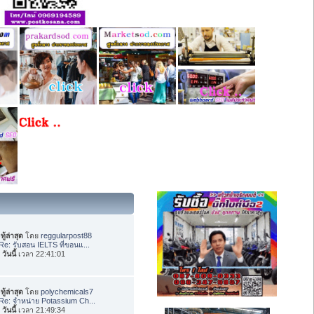
ทู้ล่าสุด
โดย
reggularpost88
Re: รับสอน IELTS ที่ขอนแ...
อ
วันนี้
เวลา 22:41:01
ทู้ล่าสุด
โดย
polychemicals7
Re: จำหน่าย Potassium Ch...
อ
วันนี้
เวลา 21:49:34