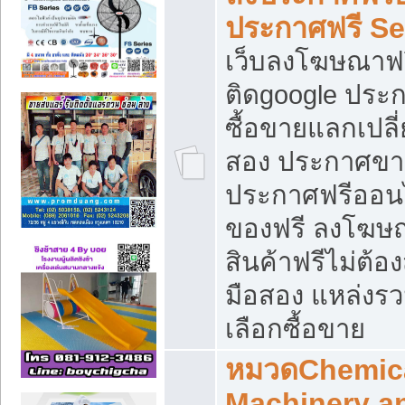
ประกาศฟรี S
เว็บลงโฆษณาฟร
ติดgoogle ประ
ซื้อขายแลกเปลี่
สอง ประกาศขา
ประกาศฟรีออนไ
ของฟรี ลงโฆษ
สินค้าฟรีไม่ต้
มือสอง แหล่งร
เลือกซื้อขาย
หมวดChemica
Machinery a