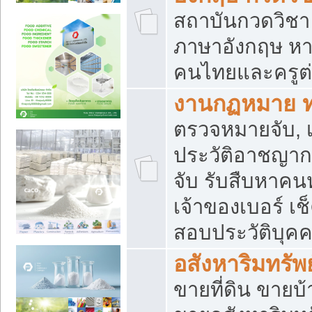
สถาบันกวดวิชา 
ภาษาอังกฤษ หา
คนไทยและครูต่
งานกฏหมาย 
ตรวจหมายจับ, เ
ประวัติอาชญาก
จับ รับสืบหาค
เจ้าของเบอร์ เช
สอบประวัติบุค
อสังหาริมทรัพย
ขายที่ดิน ขาย