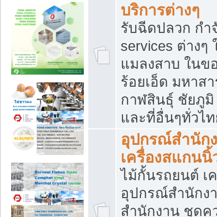
บริการต่างๆ
รับฉีดปลวก กำจ
services ต่างๆ 
แมลงสาบ ในขอน
ร้อยเอ็ด มหาสา
กาฬสินธุ์ ชัยภ
และที่อื่นๆทั่วไ
อุปกรณ์สำนักง
เครื่องสแกนนิ้ว
ไม้กั้นรถยนต์ เค
อุปกรณ์สำนักง
สำนักงาน ชุดคว