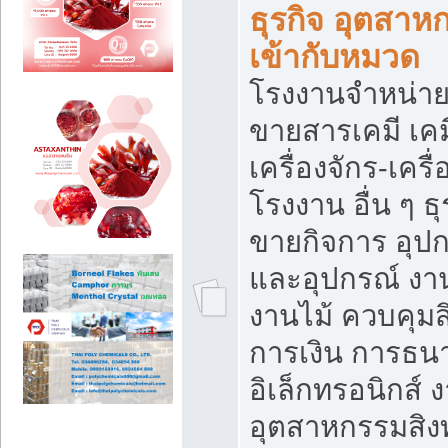
ธุรกิจ อุตสาหก
เข้ากับหมวด
โรงงานจำหน่าย
ขายสารเคมี เค
เครื่องจักร-เครื
โรงงาน อื่น ๆ ธุ
ขายกิจการ อุป
และอุปกรณ์ งา
งานไม้ ควบคุมส
การเงิน การธน
อิเล็กทรอนิกส์ 
อุตสาหกรรมสิงท