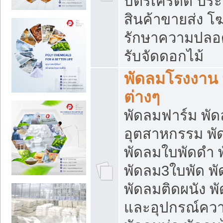
บัตรเครดิต ประก
สินค้าขายส่ง โฆ
รักษาความปลอดภั
รับจัดดอกไม้
พัดลมโรงงาน พ
ต่างๆ
พัดลมฟาร์ม พั
อุตสาหกรรม พั
พัดลมใบพัดดำ 
พัดลม3ใบพัด 
พัดลมติดผนัง พั
และอุปกรณ์ความ