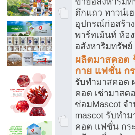
ขายอสังหาริมทร
ตึกแถว ทาวน์เฮาส
อุปกรณ์ก่อสร้าง
พาร์ทเม้นท์ ห้อง
อสังหาริมทรัพย์
ผลิตมาสคอต ร้
กาย แฟชั่น กระ
รับทำมาสคอต ผ
คอต เช่ามาสคอ
ซ่อมMascot จำห
mascot รับทำม
คอต แฟชั่น กระเ