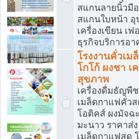
สแกนลายนิ้วมือ 
สแกนใบหน้า อ
เครื่องเขียน เฟ
ธุรกิจบริการอา
โรงงานคั่วเม
โกโก้ ผงชา เค
สุขภาพ
เครื่องดื่มธัญพื
เมล็ดกาแฟคั่วสด
โอติคส์ ผงมัจ
มะนาว ราคาส่
เมล็ดกาแฟสด โ