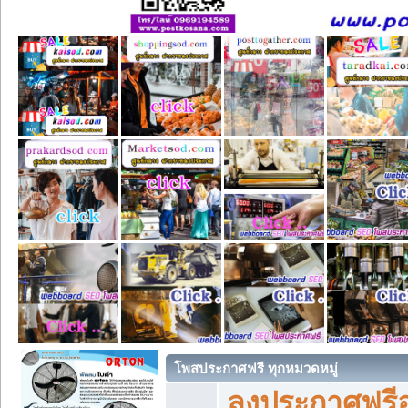
โพสประกาศฟรี ทุกหมวดหมู่
ลงประกาศฟรีอ