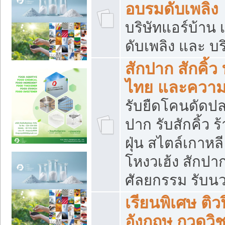
อบรมดับเพลิง
บริษัทแอร์บ้าน 
ดับเพลิง และ บร
สักปาก สักคิ้
ไทย และควา
รับยืดโคนดัดปลา
ปาก รับสักคิ้ว ร
ฝุ่น สไตล์เกาห
โหงวเฮ้ง สักปา
ศัลยกรรม รับน
เรียนพิเศษ ติ
อังกฤษ กวดวิ