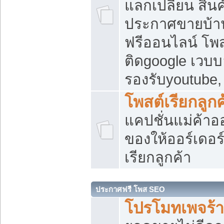
แลกเปลี่ยน สิน
ประกาศขายบ้า
ฟรีออนไลน์ โพส
ติดgoogle เวบบ
รองรับyoutube
โพสต์เรียกลูกค
แคปชั่นแม่ค้าอ
ของให้ออร์เดอร์
เรียกลูกค้า
ประกาศฟรี โพส SEO
โปรโมทเพจร้า