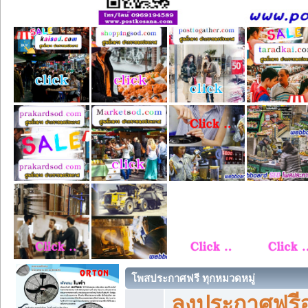
โพสประกาศฟรี ทุกหมวดหมู่
ลงประกาศฟรีอ