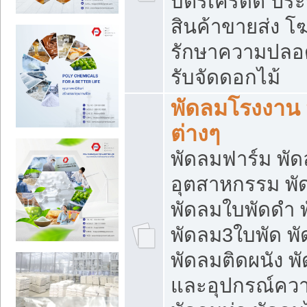
บัตรเครดิต ประก
สินค้าขายส่ง โฆ
รักษาความปลอดภั
รับจัดดอกไม้
พัดลมโรงงาน พ
ต่างๆ
พัดลมฟาร์ม พั
อุตสาหกรรม พั
พัดลมใบพัดดำ 
พัดลม3ใบพัด 
พัดลมติดผนัง พั
และอุปกรณ์ความ