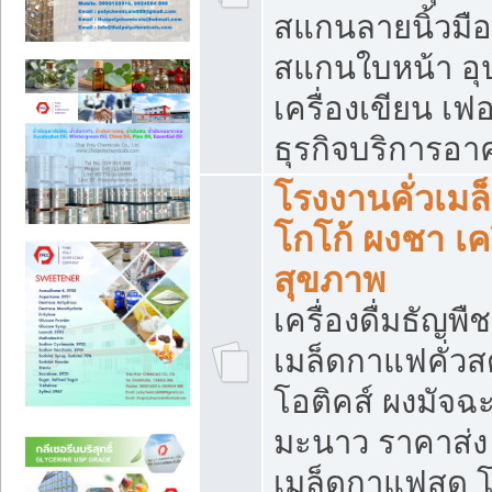
สแกนลายนิ้วมือ 
สแกนใบหน้า อ
เครื่องเขียน เฟ
ธุรกิจบริการอา
โรงงานคั่วเม
โกโก้ ผงชา เค
สุขภาพ
เครื่องดื่มธัญพื
เมล็ดกาแฟคั่วสด
โอติคส์ ผงมัจ
มะนาว ราคาส่
เมล็ดกาแฟสด โ