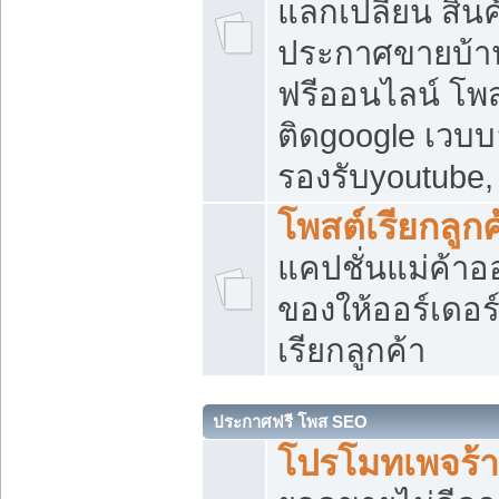
แลกเปลี่ยน สิน
ประกาศขายบ้า
ฟรีออนไลน์ โพส
ติดgoogle เวบบ
รองรับyoutube
โพสต์เรียกลูกค
แคปชั่นแม่ค้าอ
ของให้ออร์เดอร์
เรียกลูกค้า
ประกาศฟรี โพส SEO
โปรโมทเพจร้า