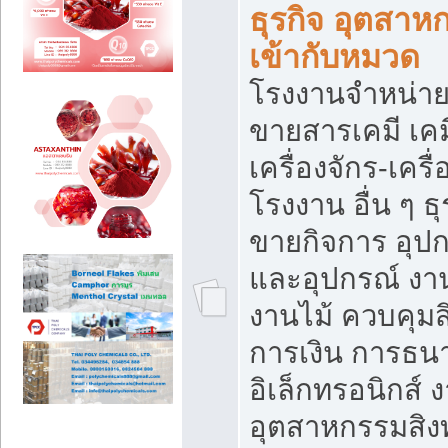
ธุรกิจ อุตสาหก
เข้ากับหมวด
โรงงานจำหน่าย
ขายสารเคมี เค
เครื่องจักร-เครื
โรงงาน อื่น ๆ ธุ
ขายกิจการ อุป
และอุปกรณ์ งา
งานไม้ ควบคุมส
การเงิน การธน
อิเล็กทรอนิกส์ 
อุตสาหกรรมสิงท