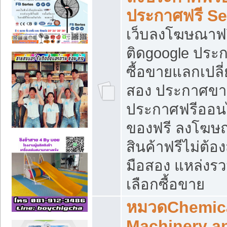
ประกาศฟรี S
เว็บลงโฆษณาฟร
ติดgoogle ประ
ซื้อขายแลกเปลี่
สอง ประกาศขา
ประกาศฟรีออนไ
ของฟรี ลงโฆษ
สินค้าฟรีไม่ต้
มือสอง แหล่งร
เลือกซื้อขาย
หมวดChemica
Machinery a