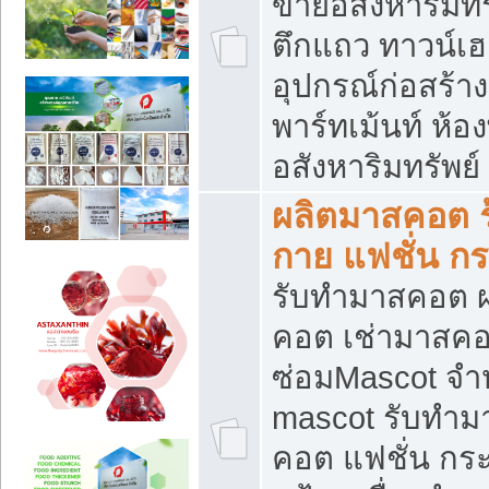
ขายอสังหาริมทร
ตึกแถว ทาวน์เฮาส
อุปกรณ์ก่อสร้าง
พาร์ทเม้นท์ ห้อง
อสังหาริมทรัพย์
ผลิตมาสคอต ร้
กาย แฟชั่น กระ
รับทำมาสคอต ผ
คอต เช่ามาสคอ
ซ่อมMascot จำห
mascot รับทำม
คอต แฟชั่น กระเ