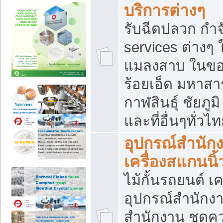
บริการต่างๆ
รับฉีดปลวก กำจ
services ต่างๆ 
แมลงสาบ ในขอน
ร้อยเอ็ด มหาสา
กาฬสินธุ์ ชัยภ
และที่อื่นๆทั่วไ
อุปกรณ์สำนักง
เครื่องสแกนนิ้ว
ไม้กั้นรถยนต์ เค
อุปกรณ์สำนักง
สำนักงาน ชุดคว