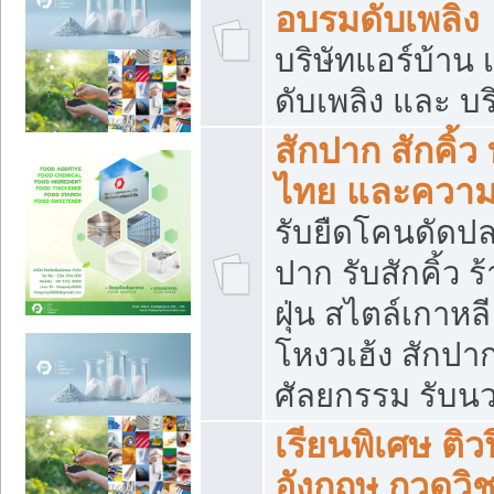
อบรมดับเพลิง
บริษัทแอร์บ้าน 
ดับเพลิง และ บร
สักปาก สักคิ้
ไทย และควา
รับยืดโคนดัดปลา
ปาก รับสักคิ้ว ร
ฝุ่น สไตล์เกาห
โหงวเฮ้ง สักปา
ศัลยกรรม รับน
เรียนพิเศษ ติ
อังกฤษ กวดวิ