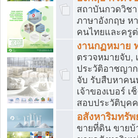
สถาบันกวดวิชา 
ภาษาอังกฤษ หา
คนไทยและครูต่
งานกฏหมาย 
ตรวจหมายจับ, เ
ประวัติอาชญาก
จับ รับสืบหาค
เจ้าของเบอร์ เช
สอบประวัติบุค
อสังหาริมทรัพย
ขายที่ดิน ขาย