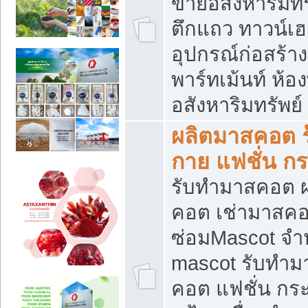
ขายอสังหาริมทร
ตึกแถว ทาวน์เฮาส
อุปกรณ์ก่อสร้าง
พาร์ทเม้นท์ ห้อง
อสังหาริมทรัพย์
ผลิตมาสคอต ร้
กาย แฟชั่น กระ
รับทำมาสคอต ผ
คอต เช่ามาสคอ
ซ่อมMascot จำห
mascot รับทำม
คอต แฟชั่น กระเ