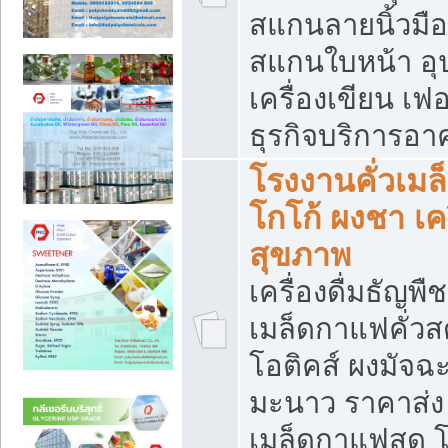
สแกนลายนิ้วมือ 
สแกนใบหน้า อ
เครื่องเขียน เฟ
ธุรกิจบริการอา
โรงงานคั่วเม
โกโก้ ผงชา เค
สุขภาพ
เครื่องดื่มธัญพื
เมล็ดกาแฟคั่วสด
โอติคส์ ผงมัจ
มะนาว ราคาส่
เมล็ดกาแฟสด โ