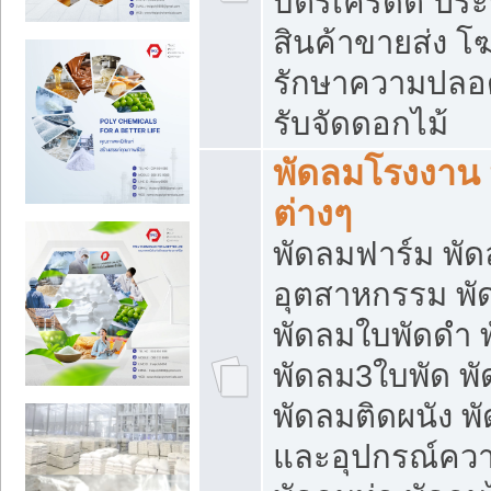
บัตรเครดิต ประก
สินค้าขายส่ง โฆ
รักษาความปลอดภั
รับจัดดอกไม้
พัดลมโรงงาน พ
ต่างๆ
พัดลมฟาร์ม พั
อุตสาหกรรม พั
พัดลมใบพัดดำ 
พัดลม3ใบพัด 
พัดลมติดผนัง พั
และอุปกรณ์ความ