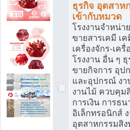
ธุรกิจ อุตสาหก
เข้ากับหมวด
โรงงานจำหน่าย
ขายสารเคมี เค
เครื่องจักร-เครื
โรงงาน อื่น ๆ ธุ
ขายกิจการ อุป
และอุปกรณ์ งา
งานไม้ ควบคุมส
การเงิน การธน
อิเล็กทรอนิกส์ 
อุตสาหกรรมสิงท