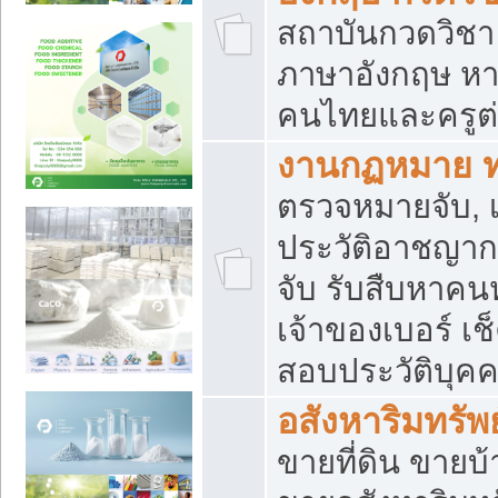
สถาบันกวดวิชา 
ภาษาอังกฤษ หา
คนไทยและครูต่
งานกฏหมาย 
ตรวจหมายจับ, เ
ประวัติอาชญาก
จับ รับสืบหาค
เจ้าของเบอร์ เช
สอบประวัติบุค
อสังหาริมทรัพย
ขายที่ดิน ขาย