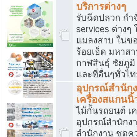
บริการต่างๆ
รับฉีดปลวก กำจ
services ต่างๆ 
แมลงสาบ ในขอน
ร้อยเอ็ด มหาสา
กาฬสินธุ์ ชัยภ
และที่อื่นๆทั่วไ
อุปกรณ์สำนักง
เครื่องสแกนนิ้ว
ไม้กั้นรถยนต์ เค
อุปกรณ์สำนักง
สำนักงาน ชุดคว