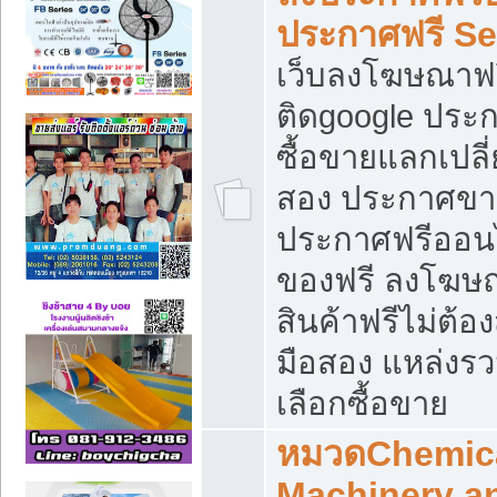
ประกาศฟรี S
เว็บลงโฆษณาฟร
ติดgoogle ประ
ซื้อขายแลกเปลี่
สอง ประกาศขา
ประกาศฟรีออนไ
ของฟรี ลงโฆษ
สินค้าฟรีไม่ต้
มือสอง แหล่งร
เลือกซื้อขาย
หมวดChemica
Machinery a