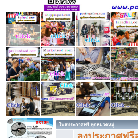
โพสประกาศฟรี ทุกหมวดหมู่
ลงประกาศฟรีอ