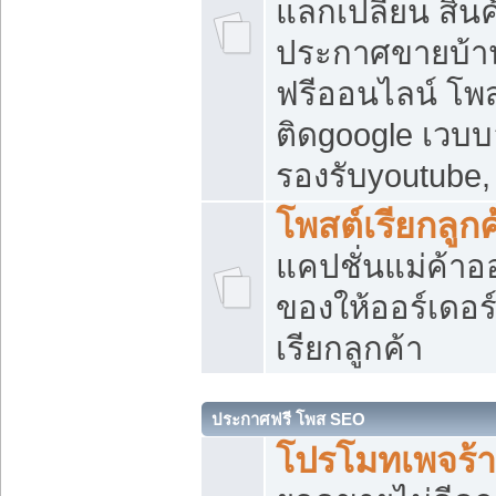
แลกเปลี่ยน สิน
ประกาศขายบ้า
ฟรีออนไลน์ โพส
ติดgoogle เวบบ
รองรับyoutube
โพสต์เรียกลูกค
แคปชั่นแม่ค้าอ
ของให้ออร์เดอร์
เรียกลูกค้า
ประกาศฟรี โพส SEO
โปรโมทเพจร้า