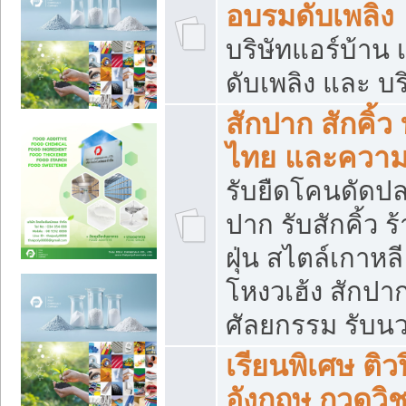
อบรมดับเพลิง
บริษัทแอร์บ้าน 
ดับเพลิง และ บร
สักปาก สักคิ้
ไทย และควา
รับยืดโคนดัดปลา
ปาก รับสักคิ้ว ร
ฝุ่น สไตล์เกาห
โหงวเฮ้ง สักปา
ศัลยกรรม รับน
เรียนพิเศษ ติ
อังกฤษ กวดวิ