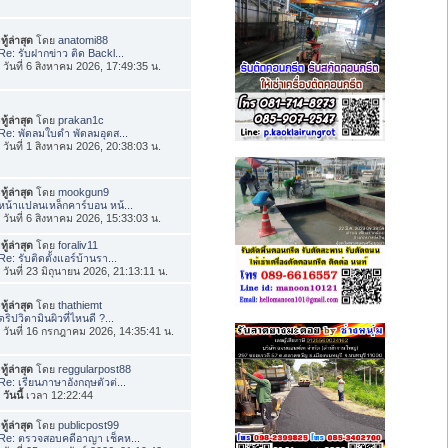
ทู้ล่าสุด
โดย
anatomi88
Re: รับฝากข่าว ติด Backl...
่อ วันที่ 6 สิงหาคม 2026, 17:49:35 น.
ทู้ล่าสุด
โดย
prakan1c
Re: พัดลมใบดำ พัดลมอุตส...
่อ วันที่ 1 สิงหาคม 2026, 20:38:03 น.
ทู้ล่าสุด
โดย
mookgun9
หน้าแปลนเหล็กคาร์บอน หน้...
่อ วันที่ 6 สิงหาคม 2026, 15:33:03 น.
ทู้ล่าสุด
โดย
foraliv11
Re: รับติดตั้งแอร์บ้านรา...
่อ วันที่ 23 มิถุนายน 2026, 21:13:11 น.
ทู้ล่าสุด
โดย
thathiemt
ดริปวิตามินผิวที่ไหนดี ?...
่อ วันที่ 16 กรกฎาคม 2026, 14:35:41 น.
ทู้ล่าสุด
โดย
reggularpost88
Re: เรียนภาษาอังกฤษตัวต่...
อ
วันนี้
เวลา 12:22:44
ทู้ล่าสุด
โดย
publicpost99
Re: ตรวจสอบคดีอาญา เช็คห...