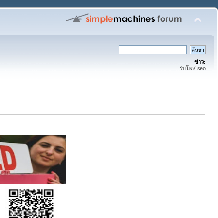
ข่าว:
รับโพส seo