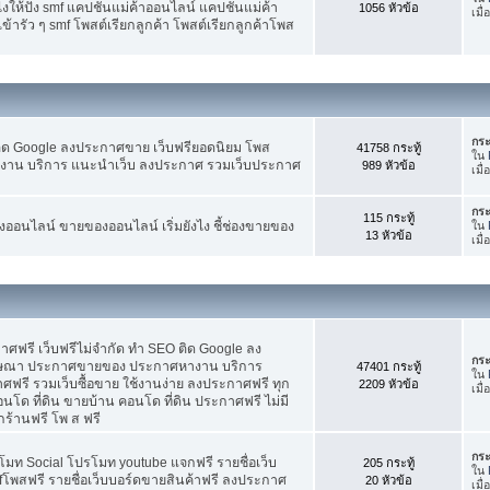
ห้ปัง smf แคปชั่นแม่ค้าออนไลน์ แคปชั่นแม่ค้า
1056 หัวข้อ
เมื
้ารัว ๆ smf โพสต์เรียกลูกค้า โพสต์เรียกลูกค้าโพส
กระ
ติด Google ลงประกาศขาย เว็บฟรียอดนิยม โพส
41758 กระทู้
ใน
น บริการ แนะนำเว็บ ลงประกาศ รวมเว็บประกาศ
989 หัวข้อ
เมื่
กระ
115 กระทู้
อนไลน์ ขายของออนไลน์ เริ่มยังไง ชี้ช่องขายของ
ใน
13 หัวข้อ
เมื
ฟรี เว็บฟรีไม่จำกัด ทำ SEO ติด Google ลง
กระ
ฆษณา ประกาศขายของ ประกาศหางาน บริการ
47401 กระทู้
ใน
รี รวมเว็บซื้อขาย ใช้งานง่าย ลงประกาศฟรี ทุก
2209 หัวข้อ
เมื
อนโด ที่ดิน ขายบ้าน คอนโด ที่ดิน ประกาศฟรี ไม่มี
กร้านฟรี โพ ส ฟรี
กระ
โมท Social โปรโมท youtube แจกฟรี รายชื่อเว็บ
205 กระทู้
ใน
fโพสฟรี รายชื่อเว็บบอร์ดขายสินค้าฟรี ลงประกาศ
20 หัวข้อ
เมื