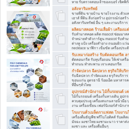
หาย รับตรวจสอบเจ้าของเบอร์ เช็คพิก
อสังหาริมทรัพย์
ขายที่ดิน ขายบ้าน ขายโรงงาน ตัวแท
เฮาส์ ที่ดิน สิ่งก่อสร้าง อุปกรณ์ก่อสร้
อสังหาริมทรัพย์ อื่น ๆ และงานบริการ
ผลิตมาสคอต ร้านเสื่อผ้า เครืองแต่
รับทำมาสคอต ผลิต mascot ซ่อมมาสค
จำหน่ายทำตัวการ์ตูน mascot รับทำมา
ต่างหู แป้ง เครื่องสำอาง ถนอมผิว แ
necklace นาฬิกา เข็มขัด เครื่องประดับ
รับเหมาก่อสร้าง รับตัดคอนกรี
ตัดคอนกรีต รับทุบรื่อถอน ให้เช่าเคร
ทำถนน ทำสะพาน เจาะคอนกรีต
กำจัดปลวก ฉีดปลวก ธรุกิจให้บริก
รับฉีดปลวก กำจัดแมลง ธรุกิจบริการ 
ขอนแก่น อุดรธานี ร้อยเอ็ด มหาสารค
ที่อื่นๆทั่วไทย
อุปกรณ์สำนักงาน ไม้กั้นรถยนต์ เครื
ไม้กั้นรถยนต์ เครื่องกั้นทางเดิน อ
ควบคุมประตู เครื่องสแกนลายนิ้วมือ
งาน เครื่องเขียน เฟอร์นิเจอร์สำนักง
โรงงานคั่วเมล็ดกาแฟสด โรงงานโก
เครื่องดื่มธัญพืช พรีไบโอติคส์ รับผลิ
มัจฉะ ผงชาไทย ผงชามะนาว ราคาส่
ผงชา และ เครื่องดื่มอื่นๆ