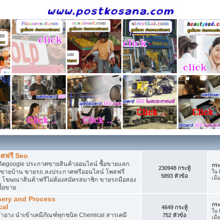
ศฟรี Seo
ติดgoogle ประกาศขายสินค้าออนไลน์ ซื้อขายแลก
กระ
230948 กระทู้
กาศขายบ้าน ขายรถ.ลงประกาศฟรีออนไลน์ โพสฟรี
ใน
5893 หัวข้อ
เมื่
 โฆษณาสินค้าฟรีไม่ต้องสมัครสมาชิก ขายรถมือสอง
ื้อขาย
nery and Process
กระ
cal
4649 กระทู้
ใน
อาง นำเข้าเคมีภัณฑ์ทุกชนิด Chemical สารเคมี
752 หัวข้อ
เมื่