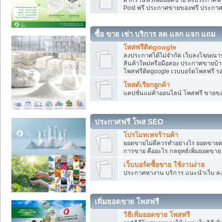
Post ฟรี ประกาศขายของฟรี ประกา
ซื้อ ขาย เช่า บริการ ลด แลก แจก แถม
โพสฟรีติดgoogle
ลงประกาศได้ไม่จำกัด เว็บลงโฆษณาฟ
สินค้าใหม่หรือมือสอง ประกาศขายบ้
โพสฟรีติดgoogle เวบบอร์ดโพสฟรี ร
โพสต์เรียกลูกค้า
แคปชั่นแม่ค้าออนไลน์ โพสฟรี ขายของใ
ประกาศฟรี โพส SEO
โปรโมทเพจร้านค้า
ยอดขายไม่ดีควรทำอย่างไร ยอดขายต
การขาย คืออะไร กลยุทธ์เพิ่มยอดขาย
เว็บบอร์ดซื้อขาย ใช้งานง่าย
ประกาศหางาน บริการ แนะนำเว็บ ล
เพิ่มยอดขาย โพสฟรี
วิธีเพิ่มยอดขาย โพสฟรี