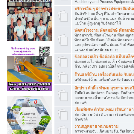
Machinery and Process Equipment/M
บริการอื่น ๆ ฝากข่าวประชาสัมพันธ์
สินค้าจิปาถะ อื่นๆ ที่ไม่เข้ากับหมว
ประกันชีวิต อื่น ๆ ล่ามแปล สินค้าขา
แม่บ้าน ผู้สูงอายุ รับจัดดอกไม้
พัดลมโรงงาน พัดลมยํกษ์ พัดลมท่อ
พัดลมฟาร์ม พัดลมโรงงาน พัดลมอุต
พัดลม2ใบพัด พัดลม3ใบพัด พัดลมระบา
และอุปกรณ์ความเย็น พัดลมยํกษ์ พัด
แตนเลส อะไหล่พัดลม ต่างๆ
ข้อต่อสวมเร็ว ข้อต่อท่อ แป๊บเหล
ข้อต่อสวมไว ข้อต่อสวมเร็ว ข้อต่อท่อ 
ต๊าปเกลียวDIY อุปกรณ์อิเล็กทรอนิคส์อ
ร้านแอร์บ้าน เครื่องดับเพลิง รับอ
บริษัทแอร์บ้าน เครื่องดับเพลิง รับอบร
สักปาก สักคิ้ว ทำผม สุขภาพ น
รับยืดโคนดัดปลาย, ยืดวอลุ่ม รับสักปาก
ออกแบบทรงคิ้วตามโหงวเฮ้ง สักปาก
สถานที่
เรียนพิเศษ ติวปิดเทอม เรียนภาษ
สถาบันกวดวิชา ติวภาษา เรียนพิเศษ
ต่างชาติ
งานกฏหมาย ทนายความ
ตรวจหมายจับ, เช็คหมายจับ, รับเช็ค