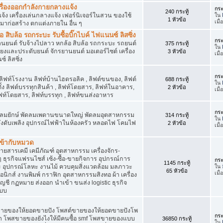
เครื่องออกกำลังกายกลางแจ้ง
กระ
240 กระทู้
จ้ง เครื่องเล่นกลางแจ้ง เฟอร์นิเจอร์ในสวน ของใช้
ใน
1 หัวข้อ
เมื
มาก่อสร้าง ตกแต่งภายใน อื่น ๆ
ิบล้อ รถกระบะ รับซื้อบิ๊กไบค์ ไฟแนนซ์ ลิสซิ่ง
กระ
รยานยนต์ รับจ้างไปลาว หกล้อ สิบล้อ รถกระบะ รถยนต์
375 กระทู้
ใน
สียงและประดับยนต์ จักรยานยนต์ มอเตอร์ไซต์ เครื่อง
3 หัวข้อ
เมื
์ ลิสซิ่ง
กระ
 ลิฟท์โรงงาน ลิฟท์บ้านไฮดรอลิค , ลิฟต์ขนของ, ลิฟต์
688 กระทู้
ใน
ั้ง ลิฟต์บรรทุกสินค้า , ลิฟท์โดยสาร, ลิฟท์ในอาคาร,
2 หัวข้อ
เมื
ท์โดยสาร, ลิฟท์บรรทุก , ลิฟท์ขนส่งอาหาร
กระ
ๆ พัดลมยักษ์ พัดลมเพดานขนาดใหญ่ พัดลมอุตสาหกรรม
314 กระทู้
ใน
 ถังดับเพลิง อุปกรณ์ไฟฟ้าในห้องครัว หลอดไฟ โคมไฟ
2 หัวข้อ
เมื
่เข้ากับหมวด
สารเคมี เคมีภัณฑ์ อุตสาหกรรม เครื่องจักร-
น ๆ ธุรกิจแฟรนไชส์ เซ้ง-ซื้อ-ขายกิจการ อุปกรณ์การ
กระ
1145 กระทู้
อุปกรณ์โลหะ งานไม้ ควบคุมสิ่งแวดล้อม มลภาวะ
ใน
65 หัวข้อ
เมื
นิกส์ งานพิมพ์ กราฟิก อุตสาหกรรมสิงทอ ผ้า เครื่อง
ชี กฏหมาย ส่งออก นำเข้า ขนส่ง logistic ธุรกิจ
แบบ
ขายของให้ยอดขายปัง โพสต์ขายของให้ยอดขายปังโพ
กระ
้า โพสขายของยังไงให้มีคนซื้อ smf โพสขายของแบบ
36850 กระทู้
ใน