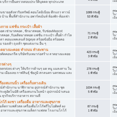
เมื
ัด บริการยื่นตรวจสอบประวัติบุคคล ทุกประเภท
กระ
นขายอสังหาริมทรัพย์ คอนโดมิเนียม ตึกแถว ทาวน์
1089 กระทู้
ใน
าง บ้าน พื้นที่สำนักงาน อพาร์ทเม้นท์ ห้องพัก-ห้องเช่า
53 หัวข้อ
เมื
งกาย แฟชั่น กระเป๋า เสื้อผ้า
อต เช่ามาสคอต , ซักมาสคอต, รับซ่อมMascot
กระ
71 กระทู้
สคอต ,รับผลิตมาสคอต แฟชั่น กระเป๋า เสื้อผ้า กำไล
ใน
2 หัวข้อ
เมื
ว่นตา คอนแทคเลนส์ bigeye สร้อยข้อมือ สร้อยคอ
 รองเท้า ถุงเท้า ชุดแต่งงาน อื่น ๆ
ต ลาดยางมะตอย ทำถนน ทำสะพาน
กระ
423 กระทู้
ื่องตัดคอนกรีต บริษัทรับเหมาก่อสร้าง ลาดยางมะตอย
ใน
3 หัวข้อ
เมื
ารต่างๆ
กระ
services ต่างๆ ให้บริการด้านๆ มด หนู แมลงสาบ ใน
278 กระทู้
ใน
าม เมืองเลย กาฬสินธุ์ ชัยภูมิ สกลนคร นครพนม และ
1 หัวข้อ
เมื
่องสแกนนิ้ว เครื่องกั้นทางเดิน
กระ
ุปกรณ์สำนักงาน นาฬิกายาม อุปกรณ์สำนักงาน ชุด
1034 กระทู้
ใน
 ประตูอัตโนมัติ เครืองสแกนใบหน้า อุปกรณ์นำเสนอ
5 หัวข้อ
เมื
าน ธุรกิจบริการอาคาร สถานที่
โก้ ผงชา เครื่องดื่ม อาหารและสุขภาพ
กระ
ตเมล็ดกาแฟคั่วสด เครื่องดื่มโกโก้พรีไบโอติคส์ ผง
87 กระทู้
ใน
ง อาหารและสุขภาพ เมล็ดกาแฟสด โรงงานโกโก้
1 หัวข้อ
เมื