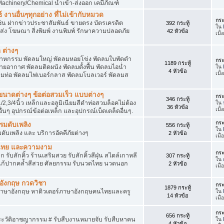
achinery/Chemical นำเข้า-ส่งออก เคมีภัณฑ์
 งานอื่นๆทุกอย่าง ที่ไม่เข้ากับหมวด
กระ
ด เช่น ฝากข่าวประชาสัมพันธ์ ขายตรง บัตรเครดิต
392 กระทู้
ใน
ยส่ง โฆษณา สิ่งพิมพ์ งานพิมพ์ รักษาความปลอดภัย
42 หัวข้อ
เมื
 ต่างๆ
สาหกรรม พัดลมใหญ่ พัดลมหอยโข่ง พัดลมใบพัดดำ
กระ
1189 กระทู้
ยอากาศ พัดลมติดผนัง พัดลมตั้งพื้น พัดลมไอน่ำ
ใน
4 หัวข้อ
เมื
ลมท่อ พัดลมไฟเบอร์กลาส พัดลมโบลเวอร์ พัดลมส
็กขนาดต่างๆ ข้อต่อสวมเร็ว แบบต่างๆ
กระ
346 กระทู้
1/2,3/4นิ้ว เหล็กและอลูมิเนียมสีดำท่อสวมล็อคไม่ต้อง
ใน
36 หัวข้อ
เมื
ื่นๆ อุปกรณ์ข้อต่อเหล็ก และอุปกรณ์เบ็ดเตล็ดอื่นๆ.
กระ
บรมดับเพลิง
556 กระทู้
ใน
มดับเพลิง และ บริการอัคคีภัยต่างๆ
2 หัวข้อ
เมื
วดไทย และความงาม
กระ
 รับสักคิ้ว ร้านเสริมสวย รับสักคิ้วสีฝุ่น สไตล์เกาหลี
307 กระทู้
ใน
แก้ปากคล้ำสีสวย ศัลยกรรม รับนวดไทย นวดนอก
2 หัวข้อ
เมื
าอังกฤษ กวดวิชา
กระ
1879 กระทู้
ภาษาอังกฤษ หาติวเตอร์ภาษาอังกฤษคนไทยและครู
ใน
14 หัวข้อ
เมื่
กระ
656 กระทู้
ประวัติอาชญากรรม # รับสืบงานหมายจับ รับสืบหาคน
ใน
4 หัวข้อ