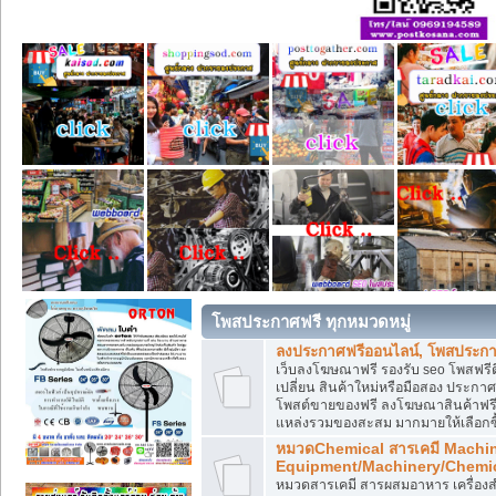
โพสประกาศฟรี ทุกหมวดหมู่
ลงประกาศฟรีออนไลน์, โพสประกา
เว็บลงโฆษณาฟรี รองรับ seo โพสฟรี
เปลี่ยน สินค้าใหม่หรือมือสอง ประ
โพสต์ขายของฟรี ลงโฆษณาสินค้าฟรี
แหล่งรวมของสะสม มากมายให้เลือกซ
หมวดChemical สารเคมี Machi
Equipment/Machinery/Chemi
หมวดสารเคมี สารผสมอาหาร เครื่องสำ