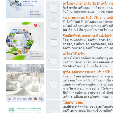
เครื่องเล่นกลางแจ้ง ชิงช้าเหล็ก 
ชิงช้าเหล็ก เครื่องออกกำลังกายกลางแ
ในบ้าน วัสดุตกแต่งและก่อสร้าง รับเห
รถ ยานพาหนะ รับจ้างไปลาว หกล้อ ส
รับซื้อบิ๊กไบค์ รับจัดไฟแนนซ์รถจัก
อะไหล่ เครื่องยนต์การเกษตร เครื่องเ
บิน เรือยนต์ อื่น ๆ ทะเบียนสวย ไฟแนนซ
รับผลิตลิฟท์, ออกแบบ-ติดตั้งลิฟท์
โรงงานผลิตลิฟท์ , ลิฟท์ขนส่งสินค้า ,
ยกของ, ลิฟท์กระจก, ลิฟท์ส่งของ, ติดต
ลิฟท์นอกอาคาร, ลิฟท์โรงพยาบาล, ลิฟ
เครื่องใช้ไฟฟ้า
เครื่องใช้ไฟฟ้าอิเล็คทรอนิคส์ต่าง
แอร์บ้าน พัดลมฟาร์ม เครื่องดับเพลิง
MP3-MP4 แอร์ ตู้เย็น เครื่องซักผ้า
ธุรกิจ อุตสาหกรรม และ อื่นๆ ที่ไม
โรงงานจำหน่ายสินค้าอุตสาหกรรม ขาย
เครื่องกล วัสดุ-เคมีภัณฑ์ โรงงาน อื่
แพทย์ พลาสติกและอุปกรณ์ งานโลหะ 
การเงิน การธนาคาร อุปกรณ์อิเล็กทรอ
มือวัดและอุปกรณ์ งานประจำ สำนักบัญ
เสริม งานพิเศษ บรรจุภัณฑ์ การออก
โพสต์ขายของ
เทคนิคการโพสต์ขายของ smf โพสต์
สฟรี smf ขายของในกลุ่มซื้อขายสินค