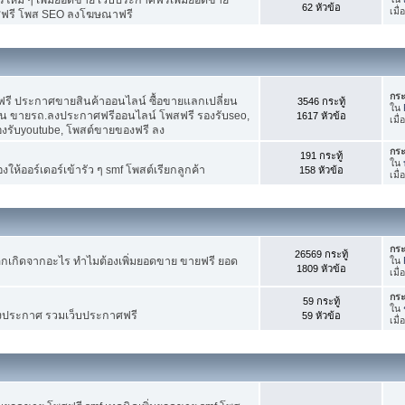
62 หัวข้อ
เมื
ศฟรี โพส SEO ลงโฆษณาฟรี
กระ
รี ประกาศขายสินค้าออนไลน์ ซื้อขายแลกเปลี่ยน
3546 กระทู้
ใน
าน ขายรถ.ลงประกาศฟรีออนไลน์ โพสฟรี รองรับseo,
1617 หัวข้อ
เมื
องรับyoutube, โพสต์ขายของฟรี ลง
กระ
191 กระทู้
ใน
ห้ออร์เดอร์เข้ารัว ๆ smf โพสต์เรียกลูกค้า
158 หัวข้อ
เมื
กระ
26569 กระทู้
กเกิดจากอะไร ทำไมต้องเพิ่มยอดขาย ขายฟรี ยอด
ใน
1809 หัวข้อ
เมื
กระ
59 กระทู้
ใน
งประกาศ รวมเว็บประกาศฟรี
59 หัวข้อ
เมื