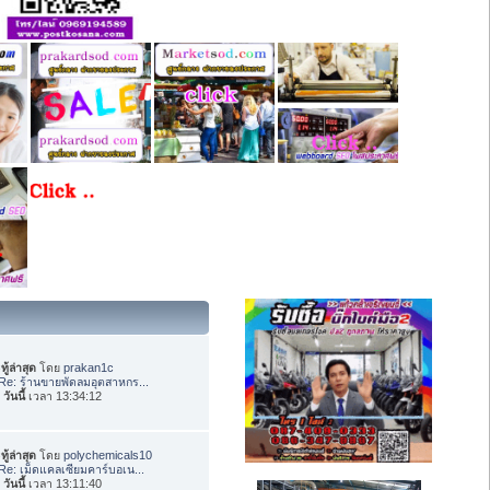
ทู้ล่าสุด
โดย
prakan1c
Re: ร้านขายพัดลมอุตสาหกร...
อ
วันนี้
เวลา 13:34:12
ทู้ล่าสุด
โดย
polychemicals10
Re: เม็ดแคลเซียมคาร์บอเน...
อ
วันนี้
เวลา 13:11:40