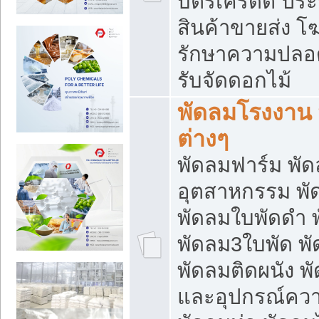
บัตรเครดิต ประก
สินค้าขายส่ง โฆ
รักษาความปลอดภั
รับจัดดอกไม้
พัดลมโรงงาน พ
ต่างๆ
พัดลมฟาร์ม พั
อุตสาหกรรม พั
พัดลมใบพัดดำ 
พัดลม3ใบพัด 
พัดลมติดผนัง พั
และอุปกรณ์ความ