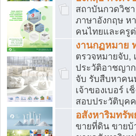
สถาบันกวดวิชา 
ภาษาอังกฤษ หา
คนไทยและครูต่
งานกฏหมาย 
ตรวจหมายจับ, เ
ประวัติอาชญาก
จับ รับสืบหาค
เจ้าของเบอร์ เช
สอบประวัติบุค
อสังหาริมทรัพย
ขายที่ดิน ขาย