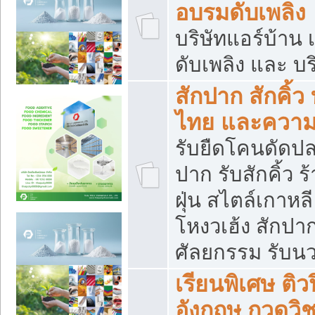
อบรมดับเพลิง
บริษัทแอร์บ้าน 
ดับเพลิง และ บร
สักปาก สักคิ้
ไทย และควา
รับยืดโคนดัดปลา
ปาก รับสักคิ้ว ร
ฝุ่น สไตล์เกาห
โหงวเฮ้ง สักปา
ศัลยกรรม รับน
เรียนพิเศษ ติ
อังกฤษ กวดวิ