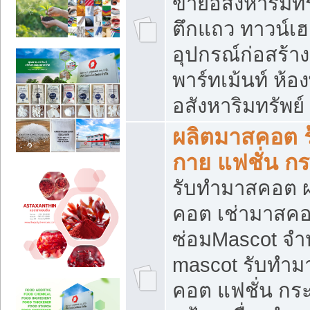
ขายอสังหาริมทร
ตึกแถว ทาวน์เฮาส
อุปกรณ์ก่อสร้าง
พาร์ทเม้นท์ ห้อง
อสังหาริมทรัพย์
ผลิตมาสคอต ร้
กาย แฟชั่น กระ
รับทำมาสคอต ผ
คอต เช่ามาสคอ
ซ่อมMascot จำห
mascot รับทำม
คอต แฟชั่น กระเ