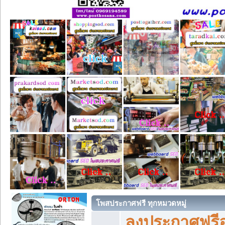
โพสประกาศฟรี ทุกหมวดหมู่
ลงประกาศฟรีอ