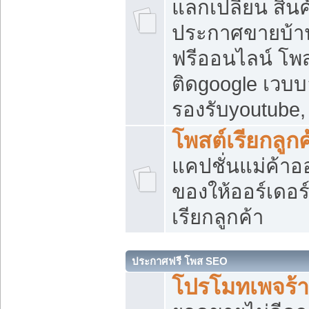
แลกเปลี่ยน สิน
ประกาศขายบ้า
ฟรีออนไลน์ โพส
ติดgoogle เวบบ
รองรับyoutube
โพสต์เรียกลูกค
แคปชั่นแม่ค้าอ
ของให้ออร์เดอร์
เรียกลูกค้า
ประกาศฟรี โพส SEO
โปรโมทเพจร้า