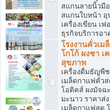
สแกนลายนิ้วมือ 
สแกนใบหน้า อ
เครื่องเขียน เฟ
ธุรกิจบริการอา
โรงงานคั่วเม
โกโก้ ผงชา เค
สุขภาพ
เครื่องดื่มธัญพื
เมล็ดกาแฟคั่วสด
โอติคส์ ผงมัจ
มะนาว ราคาส่
เมล็ดกาแฟสด โ