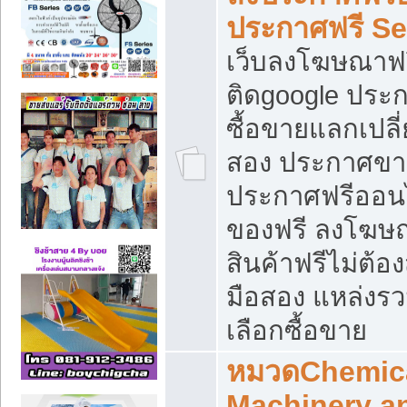
ประกาศฟรี S
เว็บลงโฆษณาฟร
ติดgoogle ประ
ซื้อขายแลกเปลี่
สอง ประกาศขา
ประกาศฟรีออนไ
ของฟรี ลงโฆษ
สินค้าฟรีไม่ต้
มือสอง แหล่งร
เลือกซื้อขาย
หมวดChemica
Machinery a