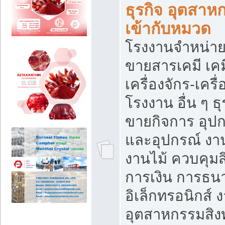
ธุรกิจ อุตสาหก
เข้ากับหมวด
โรงงานจำหน่าย
ขายสารเคมี เค
เครื่องจักร-เครื
โรงงาน อื่น ๆ ธุ
ขายกิจการ อุป
และอุปกรณ์ งา
งานไม้ ควบคุมส
การเงิน การธน
อิเล็กทรอนิกส์ 
อุตสาหกรรมสิงท