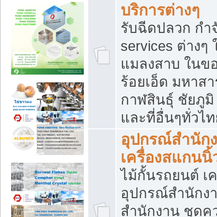
บริการต่างๆ
รับฉีดปลวก กำจ
services ต่างๆ 
แมลงสาบ ในขอน
ร้อยเอ็ด มหาสา
กาฬสินธุ์ ชัยภ
และที่อื่นๆทั่วไ
อุปกรณ์สำนักง
เครื่องสแกนนิ้ว
ไม้กั้นรถยนต์ เค
อุปกรณ์สำนักง
สำนักงาน ชุดคว