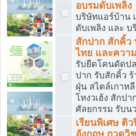
อบรมดับเพลิง
บริษัทแอร์บ้าน 
ดับเพลิง และ บร
สักปาก สักคิ้
ไทย และควา
รับยืดโคนดัดปลา
ปาก รับสักคิ้ว ร
ฝุ่น สไตล์เกาห
โหงวเฮ้ง สักปา
ศัลยกรรม รับน
เรียนพิเศษ ติ
อังกฤษ กวดวิ