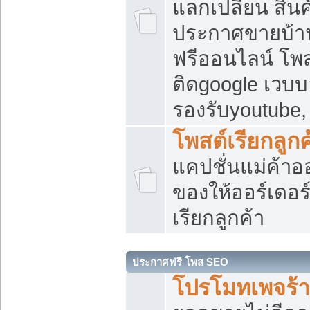
แลกเปลี่ยน สิน
ประกาศขายบ้า
ฟรีออนไลน์ โพส
ติดgoogle เวบบ
รองรับyoutube
โพสต์เรียกลูกค
แคปชั่นแม่ค้าอ
ของให้ออร์เดอร์
เรียกลูกค้า
ประกาศฟรี โพส SEO
โปรโมทเพจร้า