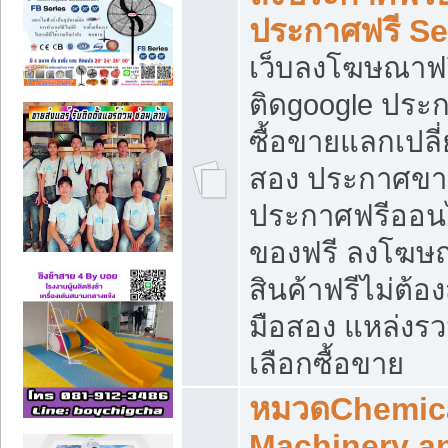
ประกาศฟรี S
เว็บลงโฆษณาฟร
ติดgoogle ประ
ซื้อขายแลกเปลี่
สอง ประกาศขา
ประกาศฟรีออนไ
ของฟรี ลงโฆษ
สินค้าฟรีไม่ต้
มือสอง แหล่งร
เลือกซื้อขาย
หมวดChemica
Machinery a