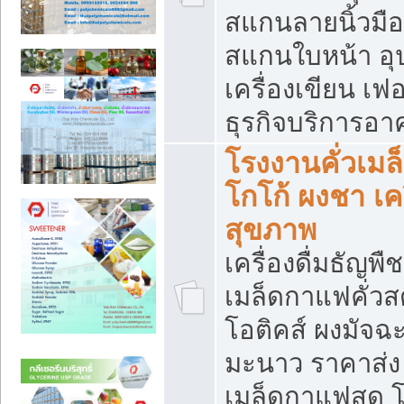
สแกนลายนิ้วมือ 
สแกนใบหน้า อ
เครื่องเขียน เฟ
ธุรกิจบริการอา
โรงงานคั่วเม
โกโก้ ผงชา เค
สุขภาพ
เครื่องดื่มธัญพื
เมล็ดกาแฟคั่วสด
โอติคส์ ผงมัจ
มะนาว ราคาส่
เมล็ดกาแฟสด โ