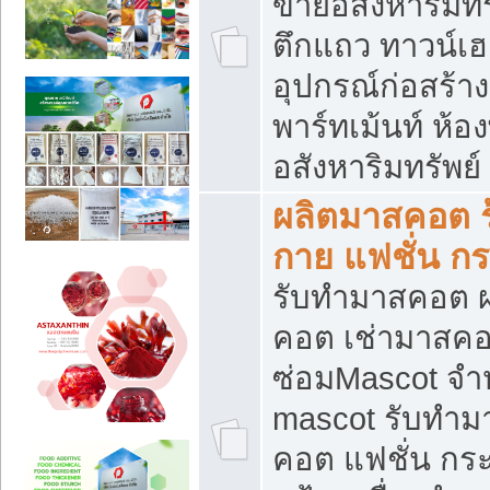
ขายอสังหาริมทร
ตึกแถว ทาวน์เฮาส
อุปกรณ์ก่อสร้าง
พาร์ทเม้นท์ ห้อง
อสังหาริมทรัพย์
ผลิตมาสคอต ร้
กาย แฟชั่น กระ
รับทำมาสคอต ผ
คอต เช่ามาสคอ
ซ่อมMascot จำห
mascot รับทำม
คอต แฟชั่น กระเ