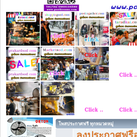
โพสประกาศฟรี ทุกหมวดหมู่
ลงประกาศฟรีอ