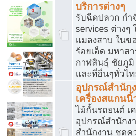
บริการต่างๆ
รับฉีดปลวก กำจ
services ต่างๆ 
แมลงสาบ ในขอน
ร้อยเอ็ด มหาสา
กาฬสินธุ์ ชัยภ
และที่อื่นๆทั่วไ
อุปกรณ์สำนักง
เครื่องสแกนนิ้ว
ไม้กั้นรถยนต์ เค
อุปกรณ์สำนักง
สำนักงาน ชุดคว