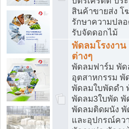
บัตรเครดิต ประก
สินค้าขายส่ง โฆ
รักษาความปลอดภั
รับจัดดอกไม้
พัดลมโรงงาน พ
ต่างๆ
พัดลมฟาร์ม พั
อุตสาหกรรม พั
พัดลมใบพัดดำ 
พัดลม3ใบพัด 
พัดลมติดผนัง พั
และอุปกรณ์ความ