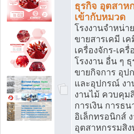
ธุรกิจ อุตสาหก
เข้ากับหมวด
โรงงานจำหน่าย
ขายสารเคมี เค
เครื่องจักร-เครื
โรงงาน อื่น ๆ ธุ
ขายกิจการ อุป
และอุปกรณ์ งา
งานไม้ ควบคุมส
การเงิน การธน
อิเล็กทรอนิกส์ 
อุตสาหกรรมสิงท