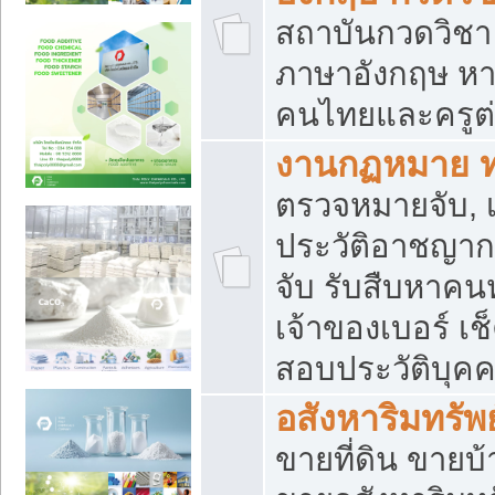
สถาบันกวดวิชา 
ภาษาอังกฤษ หา
คนไทยและครูต่
งานกฏหมาย 
ตรวจหมายจับ, เ
ประวัติอาชญาก
จับ รับสืบหาค
เจ้าของเบอร์ เช
สอบประวัติบุค
อสังหาริมทรัพย
ขายที่ดิน ขาย