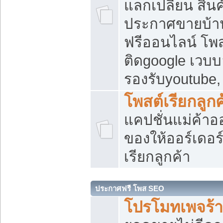
แลกเปลี่ยน สิน
ประกาศขายบ้า
ฟรีออนไลน์ โพส
ติดgoogle เวบบ
รองรับyoutube
โพสต์เรียกลูกค
แคปชั่นแม่ค้าอ
ของให้ออร์เดอร์
เรียกลูกค้า
ประกาศฟรี โพส SEO
โปรโมทเพจร้า