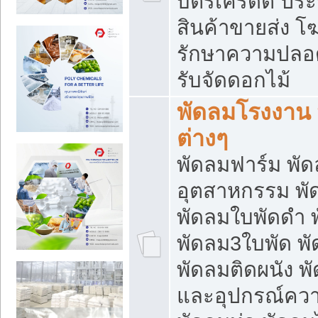
บัตรเครดิต ประก
สินค้าขายส่ง โฆ
รักษาความปลอดภั
รับจัดดอกไม้
พัดลมโรงงาน พ
ต่างๆ
พัดลมฟาร์ม พั
อุตสาหกรรม พั
พัดลมใบพัดดำ 
พัดลม3ใบพัด 
พัดลมติดผนัง พั
และอุปกรณ์ความ