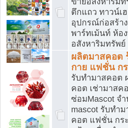
ขายอสังหาริมทร
ตึกแถว ทาวน์เฮาส
อุปกรณ์ก่อสร้าง
พาร์ทเม้นท์ ห้อง
อสังหาริมทรัพย์
ผลิตมาสคอต ร้
กาย แฟชั่น กระ
รับทำมาสคอต ผ
คอต เช่ามาสคอ
ซ่อมMascot จำห
mascot รับทำม
คอต แฟชั่น กระเ