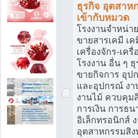
ธุรกิจ อุตสาหก
เข้ากับหมวด
โรงงานจำหน่าย
ขายสารเคมี เค
เครื่องจักร-เครื
โรงงาน อื่น ๆ ธุ
ขายกิจการ อุป
และอุปกรณ์ งา
งานไม้ ควบคุมส
การเงิน การธน
อิเล็กทรอนิกส์ 
อุตสาหกรรมสิงท