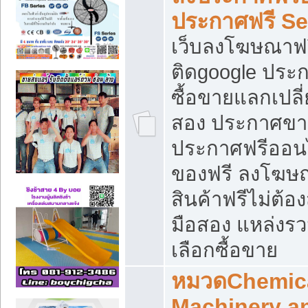
ประกาศฟรี S
เว็บลงโฆษณาฟร
ติดgoogle ประ
ซื้อขายแลกเปลี่
สอง ประกาศขา
ประกาศฟรีออนไ
ของฟรี ลงโฆษ
สินค้าฟรีไม่ต้
มือสอง แหล่งร
เลือกซื้อขาย
หมวดChemica
Machinery a