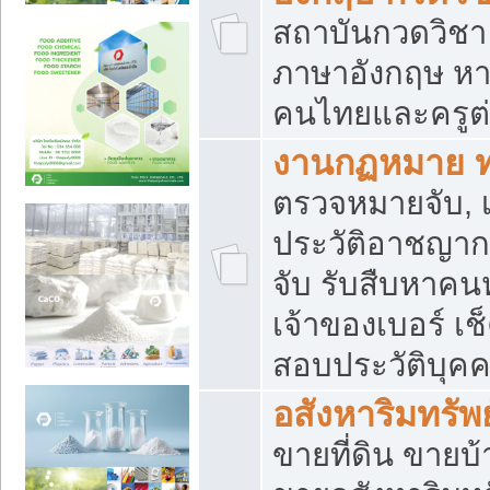
สถาบันกวดวิชา 
ภาษาอังกฤษ หา
คนไทยและครูต่
งานกฏหมาย 
ตรวจหมายจับ, เ
ประวัติอาชญาก
จับ รับสืบหาค
เจ้าของเบอร์ เช
สอบประวัติบุค
อสังหาริมทรัพย
ขายที่ดิน ขาย