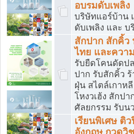
อบรมดับเพลิง
บริษัทแอร์บ้าน 
ดับเพลิง และ บร
สักปาก สักคิ้
ไทย และควา
รับยืดโคนดัดปลา
ปาก รับสักคิ้ว ร
ฝุ่น สไตล์เกาห
โหงวเฮ้ง สักปา
ศัลยกรรม รับน
เรียนพิเศษ ติ
อังกฤษ กวดวิ