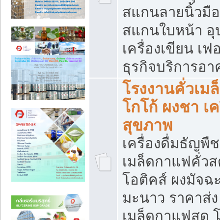
สแกนลายนิ้วมือ 
สแกนใบหน้า อ
เครื่องเขียน เฟ
ธุรกิจบริการอา
โรงงานคั่วเม
โกโก้ ผงชา เค
สุขภาพ
เครื่องดื่มธัญพื
เมล็ดกาแฟคั่วสด
โอติคส์ ผงมัจ
มะนาว ราคาส่
เมล็ดกาแฟสด โ