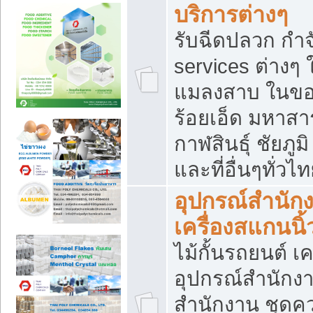
บริการต่างๆ
รับฉีดปลวก กำจ
services ต่างๆ 
แมลงสาบ ในขอน
ร้อยเอ็ด มหาสา
กาฬสินธุ์ ชัยภ
และที่อื่นๆทั่วไ
อุปกรณ์สำนักง
เครื่องสแกนนิ้ว
ไม้กั้นรถยนต์ เค
อุปกรณ์สำนักง
สำนักงาน ชุดคว