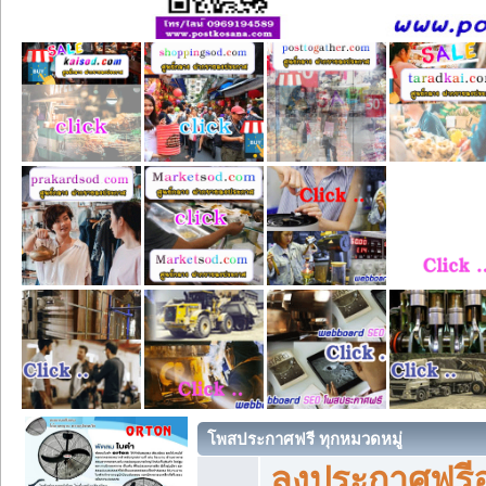
โพสประกาศฟรี ทุกหมวดหมู่
ลงประกาศฟรีอ