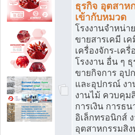
ธุรกิจ อุตสาหก
เข้ากับหมวด
โรงงานจำหน่าย
ขายสารเคมี เค
เครื่องจักร-เครื
โรงงาน อื่น ๆ ธุ
ขายกิจการ อุป
และอุปกรณ์ งา
งานไม้ ควบคุมส
การเงิน การธน
อิเล็กทรอนิกส์ 
อุตสาหกรรมสิงท