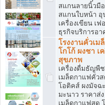
สแกนลายนิ้วมือ 
สแกนใบหน้า อ
เครื่องเขียน เฟ
ธุรกิจบริการอา
โรงงานคั่วเม
โกโก้ ผงชา เค
สุขภาพ
เครื่องดื่มธัญพื
เมล็ดกาแฟคั่วสด
โอติคส์ ผงมัจ
มะนาว ราคาส่
เมล็ดกาแฟสด โ