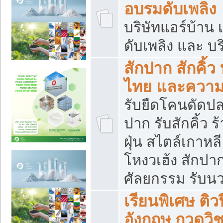
อบรมดับเพลิง
บริษัทแอร์บ้าน 
ดับเพลิง และ บร
สักปาก สักคิ้
ไทย และควา
รับยืดโคนดัดปลา
ปาก รับสักคิ้ว ร
ฝุ่น สไตล์เกาห
โหงวเฮ้ง สักปา
ศัลยกรรม รับน
เรียนพิเศษ ติ
อังกฤษ กวดวิ