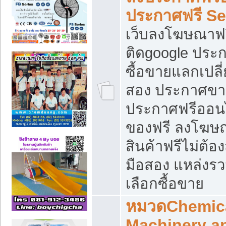
ประกาศฟรี S
เว็บลงโฆษณาฟร
ติดgoogle ประ
ซื้อขายแลกเปลี่
สอง ประกาศขา
ประกาศฟรีออนไ
ของฟรี ลงโฆษ
สินค้าฟรีไม่ต้
มือสอง แหล่งร
เลือกซื้อขาย
หมวดChemica
Machinery a