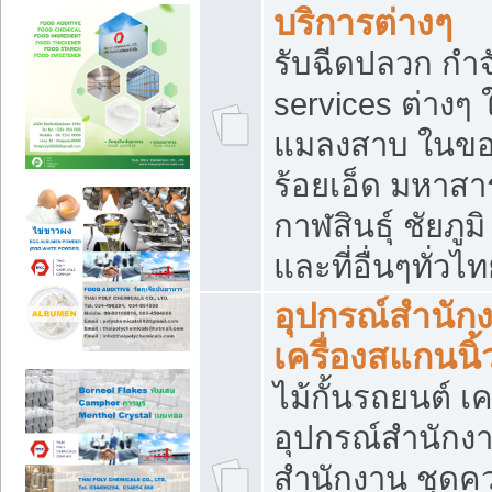
บริการต่างๆ
รับฉีดปลวก กำจ
services ต่างๆ 
แมลงสาบ ในขอน
ร้อยเอ็ด มหาสา
กาฬสินธุ์ ชัยภ
และที่อื่นๆทั่วไ
อุปกรณ์สำนักง
เครื่องสแกนนิ้ว
ไม้กั้นรถยนต์ เค
อุปกรณ์สำนักง
สำนักงาน ชุดคว