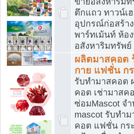
ขายอสังหาริมทร
ตึกแถว ทาวน์เฮาส
อุปกรณ์ก่อสร้าง
พาร์ทเม้นท์ ห้อง
อสังหาริมทรัพย์
ผลิตมาสคอต ร้
กาย แฟชั่น กระ
รับทำมาสคอต ผ
คอต เช่ามาสคอ
ซ่อมMascot จำห
mascot รับทำม
คอต แฟชั่น กระเ