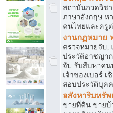
สถาบันกวดวิชา 
ภาษาอังกฤษ หา
คนไทยและครูต่
งานกฏหมาย 
ตรวจหมายจับ, เ
ประวัติอาชญาก
จับ รับสืบหาค
เจ้าของเบอร์ เช
สอบประวัติบุค
อสังหาริมทรัพย
ขายที่ดิน ขาย