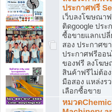
ประกาศฟรี S
เว็บลงโฆษณาฟร
ติดgoogle ประ
ซื้อขายแลกเปลี่
สอง ประกาศขา
ประกาศฟรีออนไ
ของฟรี ลงโฆษ
สินค้าฟรีไม่ต้
มือสอง แหล่งร
เลือกซื้อขาย
หมวดChemica
Machinery a