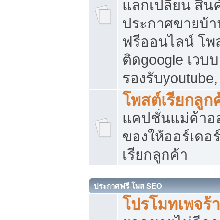
แลกเปลี่ยน สิน
ประกาศขายบ้า
ฟรีออนไลน์ โพส
ติดgoogle เวบบ
รองรับyoutube
โพสต์เรียกลูกค
แคปชั่นแม่ค้าอ
ของให้ออร์เดอร์
เรียกลูกค้า
ประกาศฟรี โพส SEO
โปรโมทเพจร้า