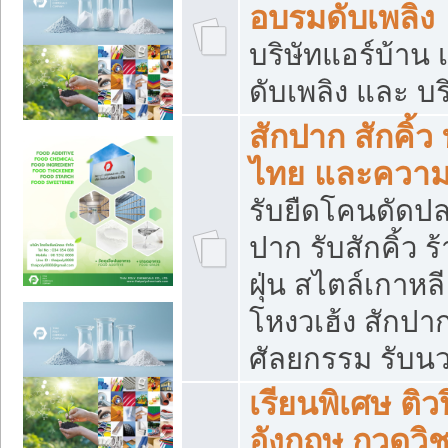
อบรมดับเพลิง
บริษัทแอร์บ้าน 
ดับเพลิง และ บร
สักปาก สักคิ้
ไทย และควา
รับยืดโคนดัดปลา
ปาก รับสักคิ้ว ร
ฝุ่น สไตล์เกาห
โหงวเฮ้ง สักปา
ศัลยกรรม รับน
เรียนพิเศษ ติ
อังกฤษ กวดวิ