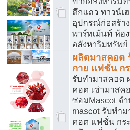
ขายอสังหาริมทร
ตึกแถว ทาวน์เฮาส
อุปกรณ์ก่อสร้าง
พาร์ทเม้นท์ ห้อง
อสังหาริมทรัพย์
ผลิตมาสคอต ร้
กาย แฟชั่น กระ
รับทำมาสคอต ผ
คอต เช่ามาสคอ
ซ่อมMascot จำห
mascot รับทำม
คอต แฟชั่น กระเ