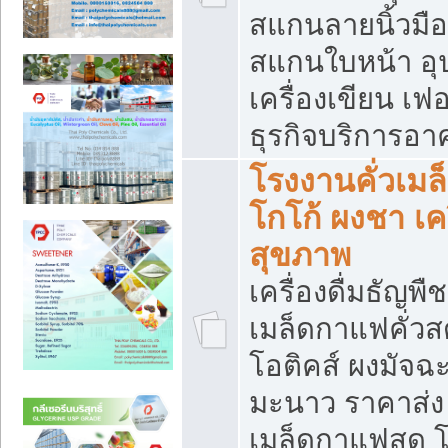
สแกนลายนิ้วมือ 
สแกนใบหน้า อ
เครื่องเขียน เฟ
ธุรกิจบริการอา
โรงงานคั่วเม
โกโก้ ผงชา เค
สุขภาพ
เครื่องดื่มธัญพื
เมล็ดกาแฟคั่วสด
โอติคส์ ผงมัจ
มะนาว ราคาส่
เมล็ดกาแฟสด โ