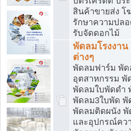
บัตรเครดิต ประก
สินค้าขายส่ง โฆ
รักษาความปลอดภั
รับจัดดอกไม้
พัดลมโรงงาน พ
ต่างๆ
พัดลมฟาร์ม พั
อุตสาหกรรม พั
พัดลมใบพัดดำ 
พัดลม3ใบพัด 
พัดลมติดผนัง พั
และอุปกรณ์ความ