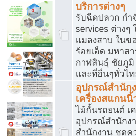
บริการต่างๆ
รับฉีดปลวก กำจ
services ต่างๆ 
แมลงสาบ ในขอน
ร้อยเอ็ด มหาสา
กาฬสินธุ์ ชัยภ
และที่อื่นๆทั่วไ
อุปกรณ์สำนักง
เครื่องสแกนนิ้ว
ไม้กั้นรถยนต์ เค
อุปกรณ์สำนักง
สำนักงาน ชุดคว