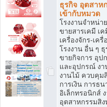
ธุรกิจ อุตสาหก
เข้ากับหมวด
โรงงานจำหน่าย
ขายสารเคมี เค
เครื่องจักร-เครื
โรงงาน อื่น ๆ ธุ
ขายกิจการ อุป
และอุปกรณ์ งา
งานไม้ ควบคุมส
การเงิน การธน
อิเล็กทรอนิกส์ 
อุตสาหกรรมสิงท