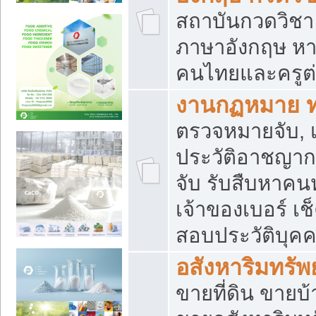
สถาบันกวดวิชา 
ภาษาอังกฤษ หา
คนไทยและครูต่
งานกฏหมาย 
ตรวจหมายจับ, เ
ประวัติอาชญาก
จับ รับสืบหาค
เจ้าของเบอร์ เช
สอบประวัติบุค
อสังหาริมทรัพย
ขายที่ดิน ขาย