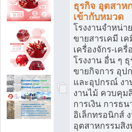
ธุรกิจ อุตสาหก
เข้ากับหมวด
โรงงานจำหน่าย
ขายสารเคมี เค
เครื่องจักร-เครื
โรงงาน อื่น ๆ ธุ
ขายกิจการ อุป
และอุปกรณ์ งา
งานไม้ ควบคุมส
การเงิน การธน
อิเล็กทรอนิกส์ 
อุตสาหกรรมสิงท