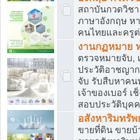
สถาบันกวดวิชา 
ภาษาอังกฤษ หา
คนไทยและครูต่
งานกฏหมาย 
ตรวจหมายจับ, เ
ประวัติอาชญาก
จับ รับสืบหาค
เจ้าของเบอร์ เช
สอบประวัติบุค
อสังหาริมทรัพย
ขายที่ดิน ขาย