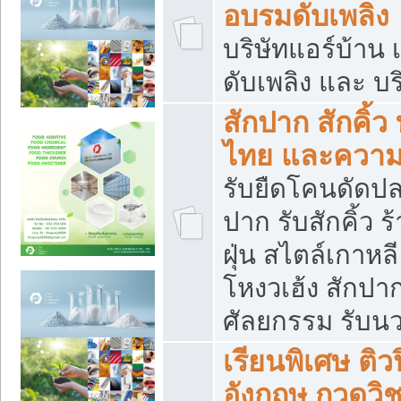
อบรมดับเพลิง
บริษัทแอร์บ้าน 
ดับเพลิง และ บร
สักปาก สักคิ้
ไทย และควา
รับยืดโคนดัดปลา
ปาก รับสักคิ้ว ร
ฝุ่น สไตล์เกาห
โหงวเฮ้ง สักปา
ศัลยกรรม รับน
เรียนพิเศษ ติ
อังกฤษ กวดวิ