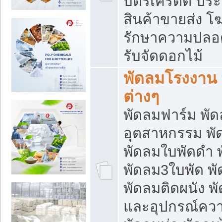
บัตรเครดิต ประก
สินค้าขายส่ง โฆ
รักษาความปลอดภั
รับจัดดอกไม้
พัดลมโรงงาน พ
ต่างๆ
พัดลมฟาร์ม พั
อุตสาหกรรม พั
พัดลมใบพัดดำ 
พัดลม3ใบพัด 
พัดลมติดผนัง พั
และอุปกรณ์ความ