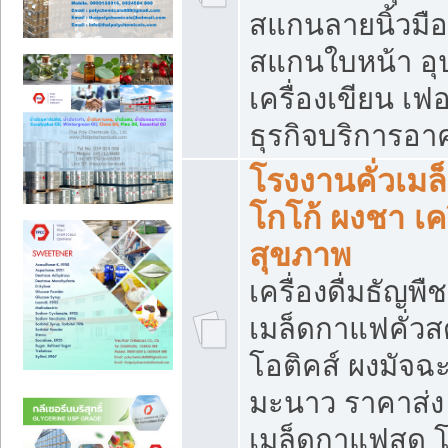
สแกนลายนิ้วมือ 
สแกนใบหน้า อ
เครื่องเขียน เฟ
ธุรกิจบริการอา
โรงงานคั่วเม
โกโก้ ผงชา เค
สุขภาพ
เครื่องดื่มธัญพื
เมล็ดกาแฟคั่วสด
โอติคส์ ผงมัจ
มะนาว ราคาส่
เมล็ดกาแฟสด โ