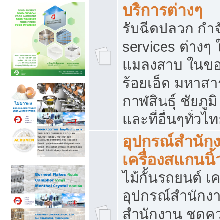
บริการต่างๆ
รับฉีดปลวก กำจ
services ต่างๆ 
แมลงสาบ ในขอน
ร้อยเอ็ด มหาสา
กาฬสินธุ์ ชัยภ
และที่อื่นๆทั่วไ
อุปกรณ์สำนักง
เครื่องสแกนนิ้ว
ไม้กั้นรถยนต์ เค
อุปกรณ์สำนักง
สำนักงาน ชุดคว