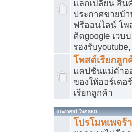
แลกเปลี่ยน สิน
ประกาศขายบ้า
ฟรีออนไลน์ โพส
ติดgoogle เวบบ
รองรับyoutube
โพสต์เรียกลูกค
แคปชั่นแม่ค้าอ
ของให้ออร์เดอร์
เรียกลูกค้า
ประกาศฟรี โพส SEO
โปรโมทเพจร้า