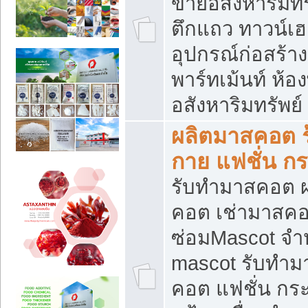
ขายอสังหาริมทร
ตึกแถว ทาวน์เฮาส
อุปกรณ์ก่อสร้าง
พาร์ทเม้นท์ ห้อง
อสังหาริมทรัพย์
ผลิตมาสคอต ร้
กาย แฟชั่น กระ
รับทำมาสคอต ผ
คอต เช่ามาสคอ
ซ่อมMascot จำห
mascot รับทำม
คอต แฟชั่น กระเ