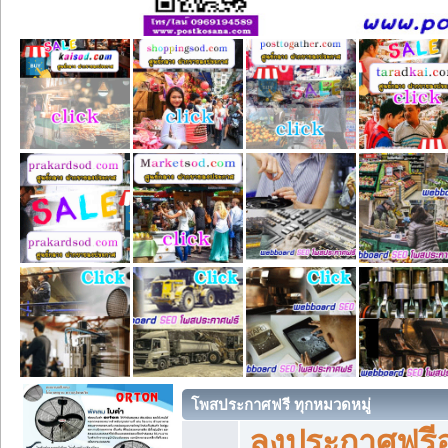
โพสประกาศฟรี ทุกหมวดหมู่
ลงประกาศฟรีอ