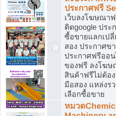
ประกาศฟรี S
เว็บลงโฆษณาฟร
ติดgoogle ประ
ซื้อขายแลกเปลี่
สอง ประกาศขา
ประกาศฟรีออนไ
ของฟรี ลงโฆษ
สินค้าฟรีไม่ต้
มือสอง แหล่งร
เลือกซื้อขาย
หมวดChemica
Machinery a