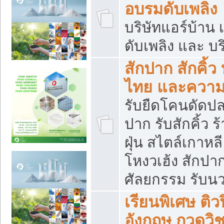
อบรมดับเพลิง
บริษัทแอร์บ้าน 
ดับเพลิง และ บร
สักปาก สักคิ้
ไทย และควา
รับยืดโคนดัดปลา
ปาก รับสักคิ้ว ร
ฝุ่น สไตล์เกาห
โหงวเฮ้ง สักปา
ศัลยกรรม รับน
เรียนพิเศษ ติ
อังกฤษ กวดวิ