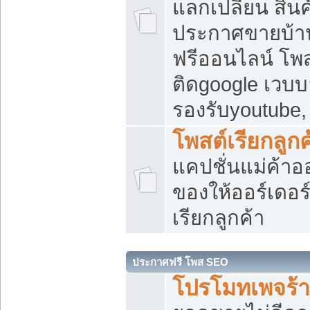
แลกเปลี่ยน สิน
ประกาศขายบ้า
ฟรีออนไลน์ โพส
ติดgoogle เวบบ
รองรับyoutube
โพสต์เรียกลูกค
แคปชั่นแม่ค้าอ
ของให้ออร์เดอร์
เรียกลูกค้า
ประกาศฟรี โพส SEO
โปรโมทเพจร้า