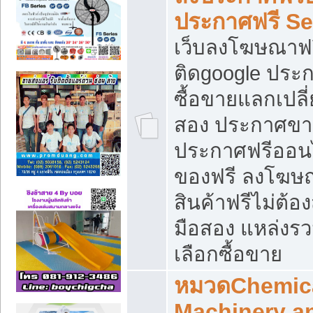
ประกาศฟรี S
เว็บลงโฆษณาฟร
ติดgoogle ประ
ซื้อขายแลกเปลี่
สอง ประกาศขา
ประกาศฟรีออนไ
ของฟรี ลงโฆษ
สินค้าฟรีไม่ต้
มือสอง แหล่งร
เลือกซื้อขาย
หมวดChemica
Machinery a