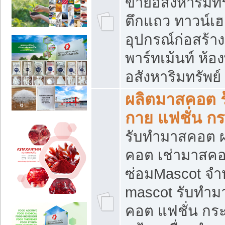
ขายอสังหาริมทร
ตึกแถว ทาวน์เฮาส
อุปกรณ์ก่อสร้าง
พาร์ทเม้นท์ ห้อง
อสังหาริมทรัพย์
ผลิตมาสคอต ร้
กาย แฟชั่น กระ
รับทำมาสคอต ผ
คอต เช่ามาสคอ
ซ่อมMascot จำห
mascot รับทำม
คอต แฟชั่น กระเ