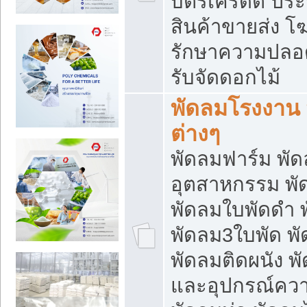
บัตรเครดิต ประก
สินค้าขายส่ง โฆ
รักษาความปลอดภั
รับจัดดอกไม้
พัดลมโรงงาน พ
ต่างๆ
พัดลมฟาร์ม พั
อุตสาหกรรม พั
พัดลมใบพัดดำ 
พัดลม3ใบพัด 
พัดลมติดผนัง พั
และอุปกรณ์ความ