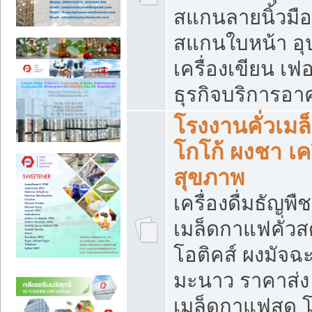
สแกนลายนิ้วมือ 
สแกนใบหน้า อ
เครื่องเขียน เฟ
ธุรกิจบริการอา
โรงงานคั่วเม
โกโก้ ผงชา เค
สุขภาพ
เครื่องดื่มธัญพื
เมล็ดกาแฟคั่วสด
โอติคส์ ผงมัจ
มะนาว ราคาส่
เมล็ดกาแฟสด โ