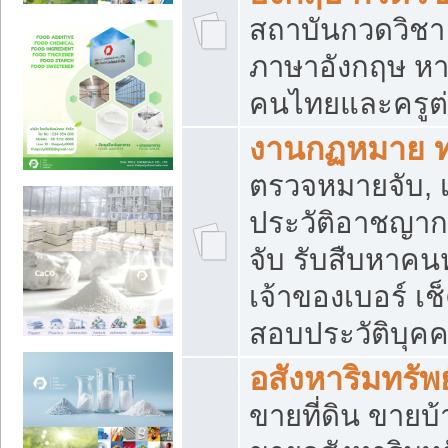
สถาบันกวดวิชา 
ภาษาอังกฤษ หา
คนไทยและครูต่
งานกฏหมาย 
ตรวจหมายจับ, เ
ประวัติอาชญาก
จับ รับสืบหาค
เจ้าของเบอร์ เช
สอบประวัติบุค
อสังหาริมทรัพย
ขายที่ดิน ขาย