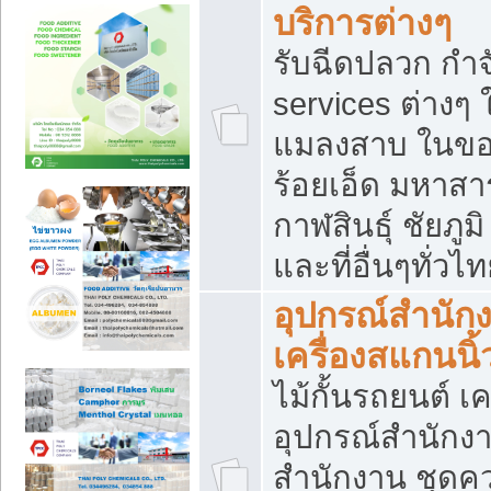
บริการต่างๆ
รับฉีดปลวก กำจ
services ต่างๆ 
แมลงสาบ ในขอน
ร้อยเอ็ด มหาสา
กาฬสินธุ์ ชัยภ
และที่อื่นๆทั่วไ
อุปกรณ์สำนักง
เครื่องสแกนนิ้ว
ไม้กั้นรถยนต์ เค
อุปกรณ์สำนักง
สำนักงาน ชุดคว