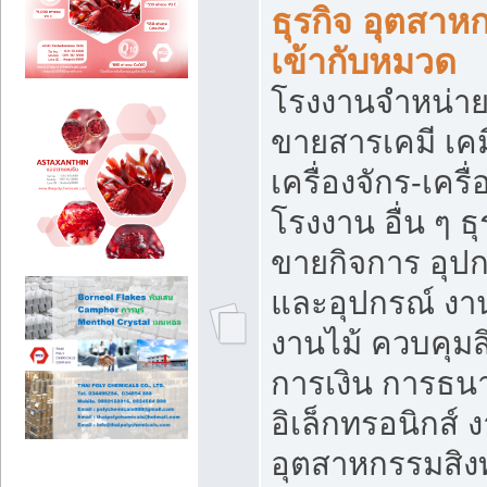
ธุรกิจ อุตสาหก
เข้ากับหมวด
โรงงานจำหน่าย
ขายสารเคมี เค
เครื่องจักร-เครื
โรงงาน อื่น ๆ ธุ
ขายกิจการ อุป
และอุปกรณ์ งา
งานไม้ ควบคุมส
การเงิน การธน
อิเล็กทรอนิกส์ 
อุตสาหกรรมสิงท