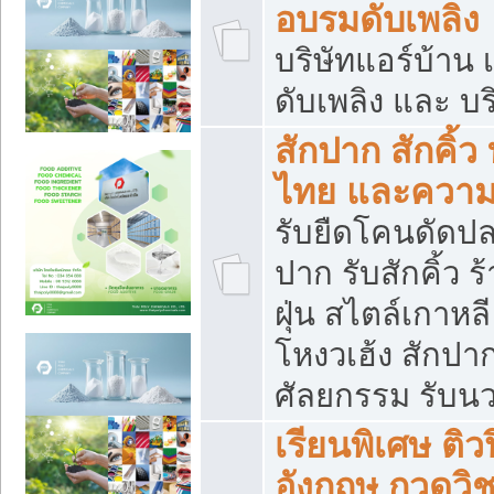
อบรมดับเพลิง
บริษัทแอร์บ้าน 
ดับเพลิง และ บร
สักปาก สักคิ้
ไทย และควา
รับยืดโคนดัดปลา
ปาก รับสักคิ้ว ร
ฝุ่น สไตล์เกาห
โหงวเฮ้ง สักปา
ศัลยกรรม รับน
เรียนพิเศษ ติ
อังกฤษ กวดวิ