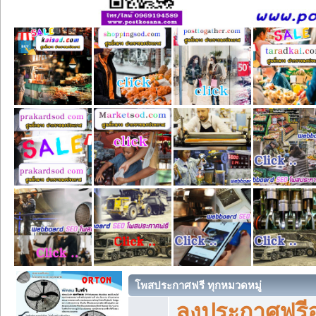
โพสประกาศฟรี ทุกหมวดหมู่
ลงประกาศฟรีอ