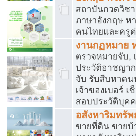
สถาบันกวดวิชา 
ภาษาอังกฤษ หา
คนไทยและครูต่
งานกฏหมาย 
ตรวจหมายจับ, เ
ประวัติอาชญาก
จับ รับสืบหาค
เจ้าของเบอร์ เช
สอบประวัติบุค
อสังหาริมทรัพย
ขายที่ดิน ขาย