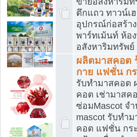
ขายอสังหาริมทร
ตึกแถว ทาวน์เฮาส
อุปกรณ์ก่อสร้าง
พาร์ทเม้นท์ ห้อง
อสังหาริมทรัพย์
ผลิตมาสคอต ร้
กาย แฟชั่น กระ
รับทำมาสคอต ผ
คอต เช่ามาสคอ
ซ่อมMascot จำห
mascot รับทำม
คอต แฟชั่น กระเ