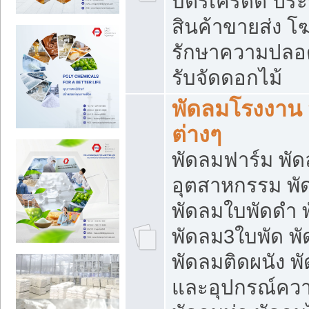
บัตรเครดิต ประก
สินค้าขายส่ง โฆ
รักษาความปลอดภั
รับจัดดอกไม้
พัดลมโรงงาน พ
ต่างๆ
พัดลมฟาร์ม พั
อุตสาหกรรม พั
พัดลมใบพัดดำ 
พัดลม3ใบพัด 
พัดลมติดผนัง พั
และอุปกรณ์ความ