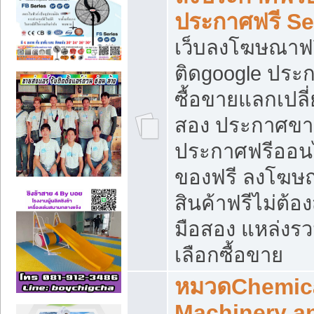
ประกาศฟรี S
เว็บลงโฆษณาฟร
ติดgoogle ประ
ซื้อขายแลกเปลี่
สอง ประกาศขา
ประกาศฟรีออนไ
ของฟรี ลงโฆษ
สินค้าฟรีไม่ต้
มือสอง แหล่งร
เลือกซื้อขาย
หมวดChemica
Machinery a