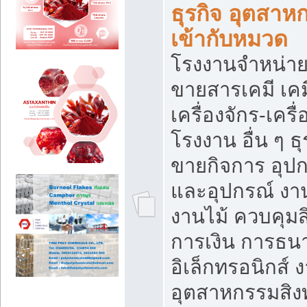
ธุรกิจ อุตสาหก
เข้ากับหมวด
โรงงานจำหน่าย
ขายสารเคมี เค
เครื่องจักร-เครื
โรงงาน อื่น ๆ ธุ
ขายกิจการ อุป
และอุปกรณ์ งา
งานไม้ ควบคุมส
การเงิน การธน
อิเล็กทรอนิกส์ 
อุตสาหกรรมสิงท