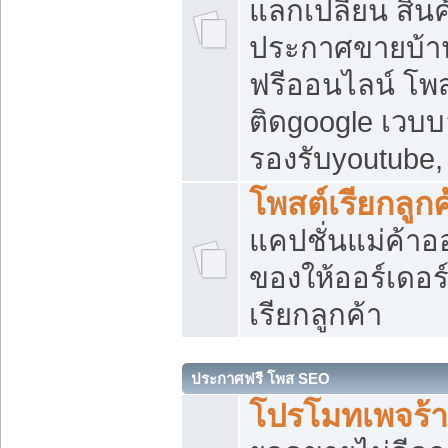
แลกเปลี่ยน สิน
ประกาศขายบ้า
ฟรีออนไลน์ โพส
ติดgoogle เวบบ
รองรับyoutube
โพสต์เรียกลูกค
แคปชั่นแม่ค้าอ
ของให้ออร์เดอร์
เรียกลูกค้า
ประกาศฟรี โพส SEO
โปรโมทเพจร้า