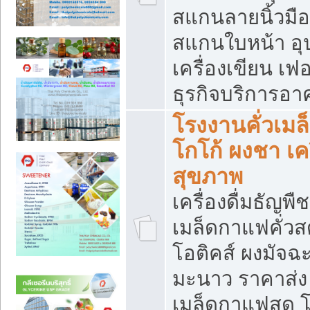
สแกนลายนิ้วมือ 
สแกนใบหน้า อ
เครื่องเขียน เฟ
ธุรกิจบริการอา
โรงงานคั่วเม
โกโก้ ผงชา เค
สุขภาพ
เครื่องดื่มธัญพื
เมล็ดกาแฟคั่วสด
โอติคส์ ผงมัจ
มะนาว ราคาส่
เมล็ดกาแฟสด โ