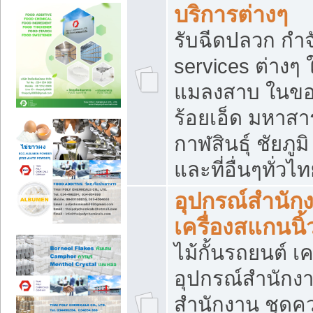
บริการต่างๆ
รับฉีดปลวก กำจ
services ต่างๆ 
แมลงสาบ ในขอน
ร้อยเอ็ด มหาสา
กาฬสินธุ์ ชัยภ
และที่อื่นๆทั่วไ
อุปกรณ์สำนักง
เครื่องสแกนนิ้ว
ไม้กั้นรถยนต์ เค
อุปกรณ์สำนักง
สำนักงาน ชุดคว