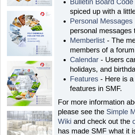
Bulletin Board Code
spiced up with a litt
Personal Messages
personal messages t
Memberlist
- The mem
members of a forum
Calendar
- Users can
holidays, and birthd
Features
- Here is a 
features in SMF.
For more information a
please see the
Simple 
Wiki
and check out the
has made SMF what it is