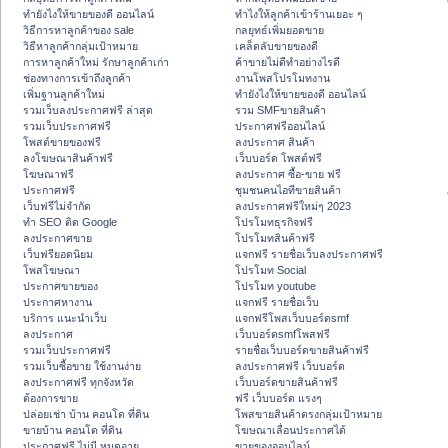
ทํายังไงให้ขายของดี ออนไลน์
ทําไงให้ลูกค้าเข้าร้านเยอะ ๆ
วิธีการหาลูกค้าของ sale
กลยุทธ์เพิ่มยอดขาย
วิธีหาลูกค้ากลุ่มเป้าหมาย
เคล็ดลับขายของดี
การหาลูกค้าใหม่ รักษาลูกค้าเก่า
ค้าขายไม่ดีทำอย่างไรดี
ช่องทางการเข้าถึงลูกค้า
งานโพสโปรโมทงาน
เพิ่มฐานลูกค้าใหม่
ทํายังไงให้ขายของดี ออนไลน์
รวมเว็บลงประกาศฟรี ล่าสุด
รวม SMFขายสินค้า
รวมเว็บประกาศฟรี
ประกาศฟรีออนไลน์
โพสต์ขายของฟรี
ลงประกาศ สินค้า
ลงโฆษณาสินค้าฟรี
เว็บบอร์ด โพสต์ฟรี
โฆษณาฟรี
ลงประกาศ ซื้อ-ขาย ฟรี
ประกาศฟรี
ชุมชนคนไอทีขายสินค้า
เว็บฟรีไม่จำกัด
ลงประกาศฟรีใหม่ๆ 2023
ทำ SEO ติด Google
โปรโมทธุรกิจฟรี
ลงประกาศขาย
โปรโมทสินค้าฟรี
เว็บฟรียอดนิยม
แจกฟรี รายชื่อเว็บลงประกาศฟรี
โพสโฆษณา
โปรโมท Social
ประกาศขายของ
โปรโมท youtube
ประกาศหางาน
แจกฟรี รายชื่อเว็บ
บริการ แนะนำเว็บ
แจกฟรีโพสเว็บบอร์ดsmf
ลงประกาศ
เว็บบอร์ดsmfโพสฟรี
รวมเว็บประกาศฟรี
รายชื่อเว็บบอร์ดขายสินค้าฟรี
รวมเว็บซื้อขาย ใช้งานง่าย
ลงประกาศฟรี เว็บบอร์ด
ลงประกาศฟรี ทุกจังหวัด
เว็บบอร์ดขายสินค้าฟรี
ต้องการขาย
ฟรี เว็บบอร์ด แรงๆ
ปล่อยเช่า บ้าน คอนโด ที่ดิน
โพสขายสินค้าตรงกลุ่มเป้าหมาย
ขายบ้าน คอนโด ที่ดิน
โฆษณาเลื่อนประกาศได้
ประกาศฟรี ไม่มี หมดอายุ
ขายของออนไลน์