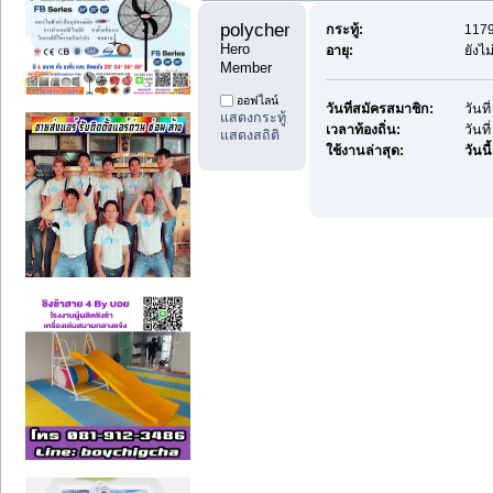
polychemicals11 
กระทู้:
1179
Hero 
อายุ:
ยังไ
Member
ออฟไลน์
วันที่สมัครสมาชิก:
วันท
แสดงกระทู้
เวลาท้องถิ่น:
วันท
แสดงสถิติ
ใช้งานล่าสุด:
วันนี้