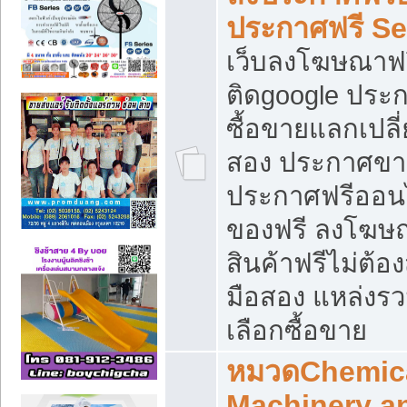
ประกาศฟรี S
เว็บลงโฆษณาฟร
ติดgoogle ประ
ซื้อขายแลกเปลี่
สอง ประกาศขา
ประกาศฟรีออนไ
ของฟรี ลงโฆษ
สินค้าฟรีไม่ต้
มือสอง แหล่งร
เลือกซื้อขาย
หมวดChemica
Machinery a