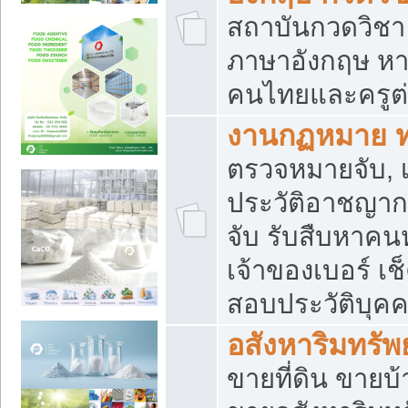
สถาบันกวดวิชา 
ภาษาอังกฤษ หา
คนไทยและครูต่
งานกฏหมาย 
ตรวจหมายจับ, เ
ประวัติอาชญาก
จับ รับสืบหาค
เจ้าของเบอร์ เช
สอบประวัติบุค
อสังหาริมทรัพย
ขายที่ดิน ขาย