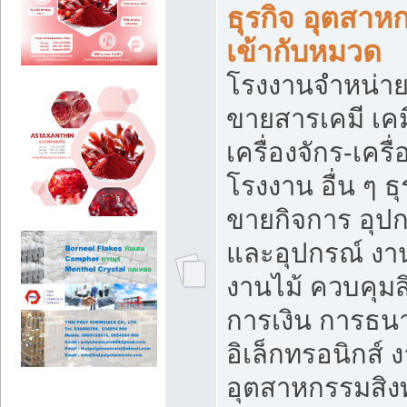
ธุรกิจ อุตสาหก
เข้ากับหมวด
โรงงานจำหน่าย
ขายสารเคมี เค
เครื่องจักร-เครื
โรงงาน อื่น ๆ ธุ
ขายกิจการ อุป
และอุปกรณ์ งา
งานไม้ ควบคุมส
การเงิน การธน
อิเล็กทรอนิกส์ 
อุตสาหกรรมสิงท