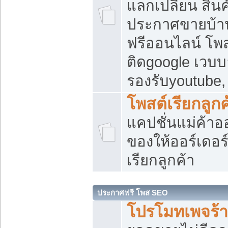
แลกเปลี่ยน สิน
ประกาศขายบ้า
ฟรีออนไลน์ โพส
ติดgoogle เวบบ
รองรับyoutube
โพสต์เรียกลูกค
แคปชั่นแม่ค้าอ
ของให้ออร์เดอร์
เรียกลูกค้า
ประกาศฟรี โพส SEO
โปรโมทเพจร้า