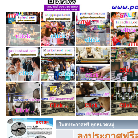
โพสประกาศฟรี ทุกหมวดหมู่
ลงประกาศฟรีอ