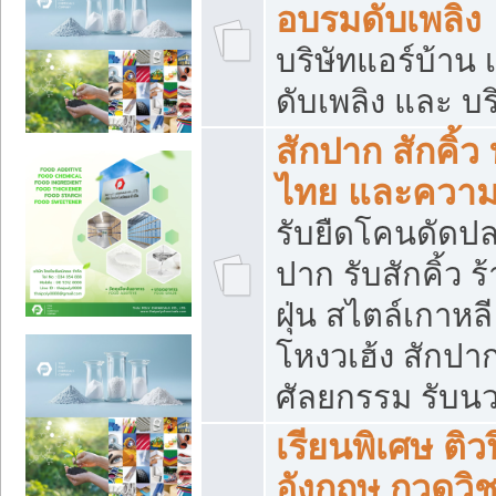
อบรมดับเพลิง
บริษัทแอร์บ้าน 
ดับเพลิง และ บร
สักปาก สักคิ้
ไทย และควา
รับยืดโคนดัดปลา
ปาก รับสักคิ้ว ร
ฝุ่น สไตล์เกาห
โหงวเฮ้ง สักปา
ศัลยกรรม รับน
เรียนพิเศษ ติ
อังกฤษ กวดวิ