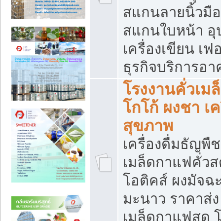
สแกนลายนิ้วมือ 
สแกนใบหน้า อ
เครื่องเขียน เฟ
ธุรกิจบริการอา
โรงงานคั่วเม
โกโก้ ผงชา เค
สุขภาพ
เครื่องดื่มธัญพื
เมล็ดกาแฟคั่วสด
โอติคส์ ผงมัจ
มะนาว ราคาส่
เมล็ดกาแฟสด โ