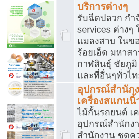
บริการต่างๆ
รับฉีดปลวก กำจ
services ต่างๆ 
แมลงสาบ ในขอน
ร้อยเอ็ด มหาสา
กาฬสินธุ์ ชัยภ
และที่อื่นๆทั่วไ
อุปกรณ์สำนักง
เครื่องสแกนนิ้ว
ไม้กั้นรถยนต์ เค
อุปกรณ์สำนักง
สำนักงาน ชุดคว