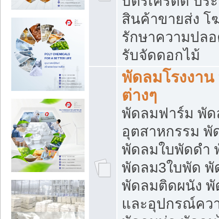
บัตรเครดิต ประก
สินค้าขายส่ง โฆ
รักษาความปลอดภั
รับจัดดอกไม้
พัดลมโรงงาน พ
ต่างๆ
พัดลมฟาร์ม พั
อุตสาหกรรม พั
พัดลมใบพัดดำ 
พัดลม3ใบพัด 
พัดลมติดผนัง พั
และอุปกรณ์ความ