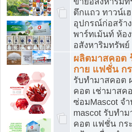
ขายอสังหาริมทร
ตึกแถว ทาวน์เฮาส
อุปกรณ์ก่อสร้าง
พาร์ทเม้นท์ ห้อง
อสังหาริมทรัพย์
ผลิตมาสคอต ร้
กาย แฟชั่น กระ
รับทำมาสคอต ผ
คอต เช่ามาสคอ
ซ่อมMascot จำห
mascot รับทำม
คอต แฟชั่น กระเ