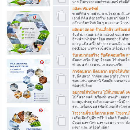
หาย รับตรวจสอบเจ้าของเบอร์ เช็คพิก
อสังหาริมทรัพย์
ขายที่ดิน ขายบ้าน ขายโรงงาน ตัวแท
เฮาส์ ที่ดิน สิ่งก่อสร้าง อุปกรณ์ก่อสร้
อสังหาริมทรัพย์ อื่น ๆ และงานบริการ
ผลิตมาสคอต ร้านเสื่อผ้า เครืองแต่
รับทำมาสคอต ผลิต mascot ซ่อมมาสค
จำหน่ายทำตัวการ์ตูน mascot รับทำมา
ต่างหู แป้ง เครื่องสำอาง ถนอมผิว แ
necklace นาฬิกา เข็มขัด เครื่องประดับ
รับเหมาก่อสร้าง รับตัดคอนกรี
ตัดคอนกรีต รับทุบรื่อถอน ให้เช่าเคร
ทำถนน ทำสะพาน เจาะคอนกรีต
กำจัดปลวก ฉีดปลวก ธรุกิจให้บริก
รับฉีดปลวก กำจัดแมลง ธรุกิจบริการ 
ขอนแก่น อุดรธานี ร้อยเอ็ด มหาสารค
ที่อื่นๆทั่วไทย
อุปกรณ์สำนักงาน ไม้กั้นรถยนต์ เครื
ไม้กั้นรถยนต์ เครื่องกั้นทางเดิน อ
ควบคุมประตู เครื่องสแกนลายนิ้วมือ
งาน เครื่องเขียน เฟอร์นิเจอร์สำนักง
โรงงานคั่วเมล็ดกาแฟสด โรงงานโก
เครื่องดื่มธัญพืช พรีไบโอติคส์ รับผลิ
มัจฉะ ผงชาไทย ผงชามะนาว ราคาส่
ผงชา และ เครื่องดื่มอื่นๆ