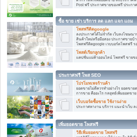
Post ฟรี ประกาศขายของฟรี ประกา
ซื้อ ขาย เช่า บริการ ลด แลก แจก แถม
โพสฟรีติดgoogle
ลงประกาศได้ไม่จำกัด เว็บลงโฆษณาฟ
สินค้าใหม่หรือมือสอง ประกาศขายบ้
โพสฟรีติดgoogle เวบบอร์ดโพสฟรี ร
โพสต์เรียกลูกค้า
แคปชั่นแม่ค้าออนไลน์ โพสฟรี ขายของใ
ประกาศฟรี โพส SEO
โปรโมทเพจร้านค้า
ยอดขายไม่ดีควรทำอย่างไร ยอดขายต
การขาย คืออะไร กลยุทธ์เพิ่มยอดขาย
เว็บบอร์ดซื้อขาย ใช้งานง่าย
ประกาศหางาน บริการ แนะนำเว็บ ล
เพิ่มยอดขาย โพสฟรี
วิธีเพิ่มยอดขาย โพสฟรี