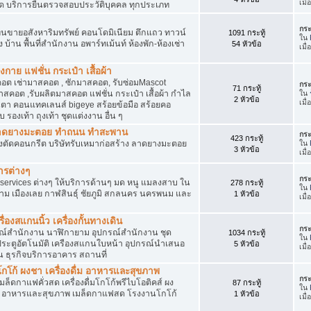
เมื
ัด บริการยื่นตรวจสอบประวัติบุคคล ทุกประเภท
กระ
นขายอสังหาริมทรัพย์ คอนโดมิเนียม ตึกแถว ทาวน์
1091 กระทู้
ใน
าง บ้าน พื้นที่สำนักงาน อพาร์ทเม้นท์ ห้องพัก-ห้องเช่า
54 หัวข้อ
เมื่
งกาย แฟชั่น กระเป๋า เสื้อผ้า
อต เช่ามาสคอต , ซักมาสคอต, รับซ่อมMascot
กระ
71 กระทู้
สคอต ,รับผลิตมาสคอต แฟชั่น กระเป๋า เสื้อผ้า กำไล
ใน
2 หัวข้อ
เมื
ว่นตา คอนแทคเลนส์ bigeye สร้อยข้อมือ สร้อยคอ
 รองเท้า ถุงเท้า ชุดแต่งงาน อื่น ๆ
ต ลาดยางมะตอย ทำถนน ทำสะพาน
กระ
423 กระทู้
ื่องตัดคอนกรีต บริษัทรับเหมาก่อสร้าง ลาดยางมะตอย
ใน
3 หัวข้อ
เมื
ารต่างๆ
กระ
services ต่างๆ ให้บริการด้านๆ มด หนู แมลงสาบ ใน
278 กระทู้
ใน
าม เมืองเลย กาฬสินธุ์ ชัยภูมิ สกลนคร นครพนม และ
1 หัวข้อ
เมื
่องสแกนนิ้ว เครื่องกั้นทางเดิน
กระ
ุปกรณ์สำนักงาน นาฬิกายาม อุปกรณ์สำนักงาน ชุด
1034 กระทู้
ใน
 ประตูอัตโนมัติ เครืองสแกนใบหน้า อุปกรณ์นำเสนอ
5 หัวข้อ
เมื
าน ธุรกิจบริการอาคาร สถานที่
โก้ ผงชา เครื่องดื่ม อาหารและสุขภาพ
กระ
ตเมล็ดกาแฟคั่วสด เครื่องดื่มโกโก้พรีไบโอติคส์ ผง
87 กระทู้
ใน
ง อาหารและสุขภาพ เมล็ดกาแฟสด โรงงานโกโก้
1 หัวข้อ
เมื