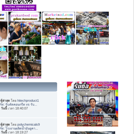
ทู้ล่าสุด
โดย
hitechproduct1
Re: รับตัดคอนกรีต vs รับ...
อ
วันนี้
เวลา 18:40:07
ทู้ล่าสุด
โดย
polychemicals9
Re: โรงงานผลิตน้ำมันยูคา...
อ
วันนี้
เวลา 18:19:27