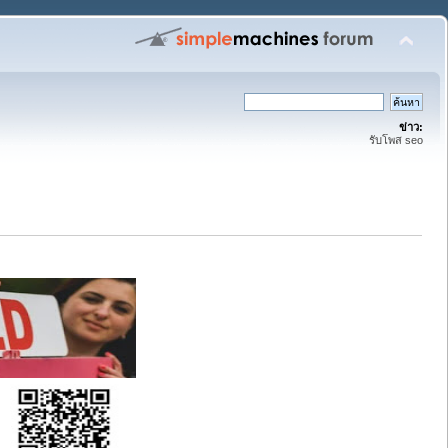
ข่าว:
รับโพส seo