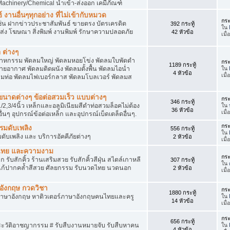
achinery/Chemical นำเข้า-ส่งออก เคมีภัณฑ์
 งานอื่นๆทุกอย่าง ที่ไม่เข้ากับหมวด
กระ
ด เช่น ฝากข่าวประชาสัมพันธ์ ขายตรง บัตรเครดิต
392 กระทู้
ใน
ยส่ง โฆษณา สิ่งพิมพ์ งานพิมพ์ รักษาความปลอดภัย
42 หัวข้อ
เมื
 ต่างๆ
สาหกรรม พัดลมใหญ่ พัดลมหอยโข่ง พัดลมใบพัดดำ
กระ
1189 กระทู้
ยอากาศ พัดลมติดผนัง พัดลมตั้งพื้น พัดลมไอน่ำ
ใน
4 หัวข้อ
เมื
ลมท่อ พัดลมไฟเบอร์กลาส พัดลมโบลเวอร์ พัดลมส
็กขนาดต่างๆ ข้อต่อสวมเร็ว แบบต่างๆ
กระ
346 กระทู้
1/2,3/4นิ้ว เหล็กและอลูมิเนียมสีดำท่อสวมล็อคไม่ต้อง
ใน
36 หัวข้อ
เมื
ื่นๆ อุปกรณ์ข้อต่อเหล็ก และอุปกรณ์เบ็ดเตล็ดอื่นๆ.
กระ
บรมดับเพลิง
556 กระทู้
ใน
มดับเพลิง และ บริการอัคคีภัยต่างๆ
2 หัวข้อ
เมื
วดไทย และความงาม
กระ
 รับสักคิ้ว ร้านเสริมสวย รับสักคิ้วสีฝุ่น สไตล์เกาหลี
307 กระทู้
ใน
แก้ปากคล้ำสีสวย ศัลยกรรม รับนวดไทย นวดนอก
2 หัวข้อ
เมื
าอังกฤษ กวดวิชา
กระ
1880 กระทู้
ภาษาอังกฤษ หาติวเตอร์ภาษาอังกฤษคนไทยและครู
ใน
14 หัวข้อ
เมื่
กระ
656 กระทู้
ประวัติอาชญากรรม # รับสืบงานหมายจับ รับสืบหาคน
ใน
4 หัวข้อ