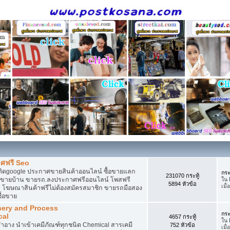
ศฟรี Seo
ติดgoogle ประกาศขายสินค้าออนไลน์ ซื้อขายแลก
กระ
231070 กระทู้
กาศขายบ้าน ขายรถ.ลงประกาศฟรีออนไลน์ โพสฟรี
ใน
5894 หัวข้อ
เมื่
 โฆษณาสินค้าฟรีไม่ต้องสมัครสมาชิก ขายรถมือสอง
ื้อขาย
nery and Process
กระ
cal
4657 กระทู้
ใน
อาง นำเข้าเคมีภัณฑ์ทุกชนิด Chemical สารเคมี
752 หัวข้อ
เมื่