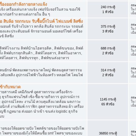
เครื่องออกกำลังกายกลางแจ้ง
กระ
240 กระทู้
จ้ง เครื่องเล่นกลางแจ้ง เฟอร์นิเจอร์ในสวน ของใช้
ใน
1 หัวข้อ
เมื
มาก่อสร้าง ตกแต่งภายใน อื่น ๆ
ิบล้อ รถกระบะ รับซื้อบิ๊กไบค์ ไฟแนนซ์ ลิสซิ่ง
กระ
รยานยนต์ รับจ้างไปลาว หกล้อ สิบล้อ รถกระบะ รถยนต์
375 กระทู้
ใน
สียงและประดับยนต์ จักรยานยนต์ มอเตอร์ไซต์ เครื่อง
3 หัวข้อ
เมื
์ ลิสซิ่ง
กระ
 ลิฟท์โรงงาน ลิฟท์บ้านไฮดรอลิค , ลิฟต์ขนของ, ลิฟต์
688 กระทู้
ใน
ั้ง ลิฟต์บรรทุกสินค้า , ลิฟท์โดยสาร, ลิฟท์ในอาคาร,
2 หัวข้อ
เมื
ท์โดยสาร, ลิฟท์บรรทุก , ลิฟท์ขนส่งอาหาร
กระ
ๆ พัดลมยักษ์ พัดลมเพดานขนาดใหญ่ พัดลมอุตสาหกรรม
314 กระทู้
ใน
 ถังดับเพลิง อุปกรณ์ไฟฟ้าในห้องครัว หลอดไฟ โคมไฟ
2 หัวข้อ
เมื
่เข้ากับหมวด
สารเคมี เคมีภัณฑ์ อุตสาหกรรม เครื่องจักร-
น ๆ ธุรกิจแฟรนไชส์ เซ้ง-ซื้อ-ขายกิจการ อุปกรณ์การ
กระ
1145 กระทู้
อุปกรณ์โลหะ งานไม้ ควบคุมสิ่งแวดล้อม มลภาวะ
ใน
65 หัวข้อ
เมื
นิกส์ งานพิมพ์ กราฟิก อุตสาหกรรมสิงทอ ผ้า เครื่อง
ชี กฏหมาย ส่งออก นำเข้า ขนส่ง logistic ธุรกิจ
แบบ
ขายของให้ยอดขายปัง โพสต์ขายของให้ยอดขายปังโพ
กระ
้า โพสขายของยังไงให้มีคนซื้อ smf โพสขายของแบบ
36850 กระทู้
ใน