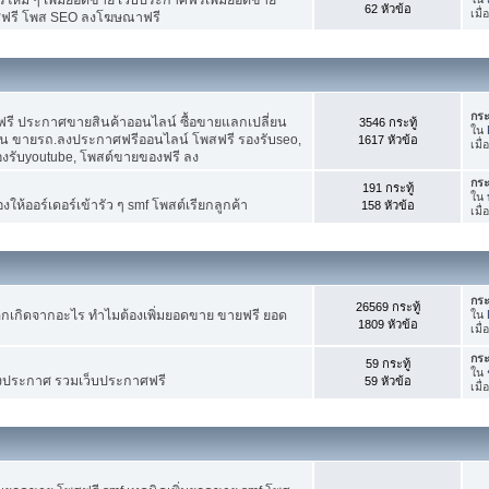
62 หัวข้อ
เมื
ศฟรี โพส SEO ลงโฆษณาฟรี
กระ
รี ประกาศขายสินค้าออนไลน์ ซื้อขายแลกเปลี่ยน
3546 กระทู้
ใน
าน ขายรถ.ลงประกาศฟรีออนไลน์ โพสฟรี รองรับseo,
1617 หัวข้อ
เมื
องรับyoutube, โพสต์ขายของฟรี ลง
กระ
191 กระทู้
ใน
ห้ออร์เดอร์เข้ารัว ๆ smf โพสต์เรียกลูกค้า
158 หัวข้อ
เมื
กระ
26569 กระทู้
กเกิดจากอะไร ทำไมต้องเพิ่มยอดขาย ขายฟรี ยอด
ใน
1809 หัวข้อ
เมื
กระ
59 กระทู้
ใน
งประกาศ รวมเว็บประกาศฟรี
59 หัวข้อ
เมื