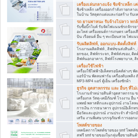
เครื่องเล่นกลางแจ้ง ชิงช้าเหล็ก 
ชิงช้าเหล็ก เครื่องออกกำลังกายกลางแ
ในบ้าน วัสดุตกแต่งและก่อสร้าง รับเห
รถ ยานพาหนะ รับจ้างไปลาว หกล้อ ส
รับซื้อบิ๊กไบค์ รับจัดไฟแนนซ์รถจัก
อะไหล่ เครื่องยนต์การเกษตร เครื่องเ
บิน เรือยนต์ อื่น ๆ ทะเบียนสวย ไฟแนนซ
รับผลิตลิฟท์, ออกแบบ-ติดตั้งลิฟท์
โรงงานผลิตลิฟท์ , ลิฟท์ขนส่งสินค้า ,
ยกของ, ลิฟท์กระจก, ลิฟท์ส่งของ, ติดต
ลิฟท์นอกอาคาร, ลิฟท์โรงพยาบาล, ลิฟ
เครื่องใช้ไฟฟ้า
เครื่องใช้ไฟฟ้าอิเล็คทรอนิคส์ต่าง
แอร์บ้าน พัดลมฟาร์ม เครื่องดับเพลิง
MP3-MP4 แอร์ ตู้เย็น เครื่องซักผ้า
ธุรกิจ อุตสาหกรรม และ อื่นๆ ที่ไม
โรงงานจำหน่ายสินค้าอุตสาหกรรม ขาย
เครื่องกล วัสดุ-เคมีภัณฑ์ โรงงาน อื่
แพทย์ พลาสติกและอุปกรณ์ งานโลหะ 
การเงิน การธนาคาร อุปกรณ์อิเล็กทรอ
มือวัดและอุปกรณ์ งานประจำ สำนักบัญ
เสริม งานพิเศษ บรรจุภัณฑ์ การออก
โพสต์ขายของ
เทคนิคการโพสต์ขายของ smf โพสต์
สฟรี smf ขายของในกลุ่มซื้อขายสินค