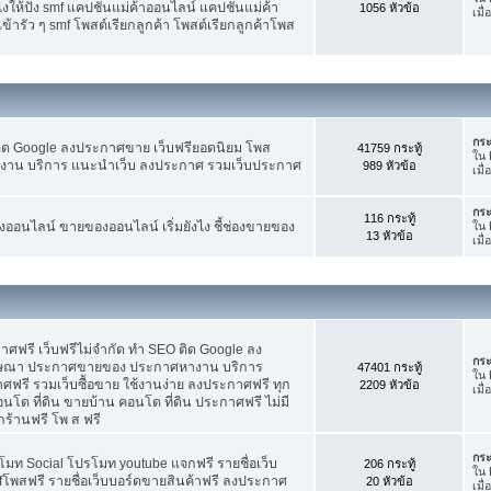
ห้ปัง smf แคปชั่นแม่ค้าออนไลน์ แคปชั่นแม่ค้า
1056 หัวข้อ
เมื
้ารัว ๆ smf โพสต์เรียกลูกค้า โพสต์เรียกลูกค้าโพส
กระ
ติด Google ลงประกาศขาย เว็บฟรียอดนิยม โพส
41759 กระทู้
ใน
น บริการ แนะนำเว็บ ลงประกาศ รวมเว็บประกาศ
989 หัวข้อ
เมื่
กระ
116 กระทู้
อนไลน์ ขายของออนไลน์ เริ่มยังไง ชี้ช่องขายของ
ใน
13 หัวข้อ
เมื่
ฟรี เว็บฟรีไม่จำกัด ทำ SEO ติด Google ลง
กระ
ฆษณา ประกาศขายของ ประกาศหางาน บริการ
47401 กระทู้
ใน
รี รวมเว็บซื้อขาย ใช้งานง่าย ลงประกาศฟรี ทุก
2209 หัวข้อ
เมื
อนโด ที่ดิน ขายบ้าน คอนโด ที่ดิน ประกาศฟรี ไม่มี
กร้านฟรี โพ ส ฟรี
กระ
โมท Social โปรโมท youtube แจกฟรี รายชื่อเว็บ
206 กระทู้
ใน
fโพสฟรี รายชื่อเว็บบอร์ดขายสินค้าฟรี ลงประกาศ
20 หัวข้อ
เมื่