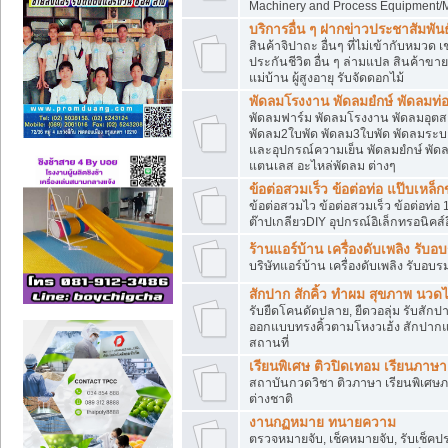
Machinery and Process Equipment/M
บริการอื่น ๆ ฝากข่าวประชาสัมพันธ์
สินค้าจิปาถะ อื่นๆ ที่ไม่เข้ากับหมว
ประกันชีวิต อื่น ๆ ล่ามแปล สินค้าขา
แม่บ้าน ผู้สูงอายุ รับจัดดอกไม้
พัดลมโรงงาน พัดลมยํกษ์ พัดลมท่อ
พัดลมฟาร์ม พัดลมโรงงาน พัดลมอุต
พัดลม2ใบพัด พัดลม3ใบพัด พัดลมระบา
และอุปกรณ์ความเย็น พัดลมยํกษ์ พัด
แตนเลส อะไหล่พัดลม ต่างๆ
ข้อต่อสวมเร็ว ข้อต่อท่อ แป๊บเหล
ข้อต่อสวมไว ข้อต่อสวมเร็ว ข้อต่อท่อ 
ต๊าปเกลียวDIY อุปกรณ์อิเล็กทรอนิคส์อ
ร้านแอร์บ้าน เครื่องดับเพลิง รับอ
บริษัทแอร์บ้าน เครื่องดับเพลิง รับอบร
สักปาก สักคิ้ว ทำผม สุขภาพ น
รับยืดโคนดัดปลาย, ยืดวอลุ่ม รับสักปาก
ออกแบบทรงคิ้วตามโหงวเฮ้ง สักปาก
สถานที่
เรียนพิเศษ ติวปิดเทอม เรียนภาษ
สถาบันกวดวิชา ติวภาษา เรียนพิเศษ
ต่างชาติ
งานกฏหมาย ทนายความ
ตรวจหมายจับ, เช็คหมายจับ, รับเช็ค