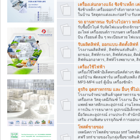
เครื่องเล่นกลางแจ้ง ชิงช้าเหล็ก 
ชิงช้าเหล็ก เครื่องออกกำลังกายกลางแ
ในบ้าน วัสดุตกแต่งและก่อสร้าง รับเห
รถ ยานพาหนะ รับจ้างไปลาว หกล้อ ส
รับซื้อบิ๊กไบค์ รับจัดไฟแนนซ์รถจัก
อะไหล่ เครื่องยนต์การเกษตร เครื่องเ
บิน เรือยนต์ อื่น ๆ ทะเบียนสวย ไฟแนนซ
รับผลิตลิฟท์, ออกแบบ-ติดตั้งลิฟท์
โรงงานผลิตลิฟท์ , ลิฟท์ขนส่งสินค้า ,
ยกของ, ลิฟท์กระจก, ลิฟท์ส่งของ, ติดต
ลิฟท์นอกอาคาร, ลิฟท์โรงพยาบาล, ลิฟ
เครื่องใช้ไฟฟ้า
เครื่องใช้ไฟฟ้าอิเล็คทรอนิคส์ต่าง
แอร์บ้าน พัดลมฟาร์ม เครื่องดับเพลิง
MP3-MP4 แอร์ ตู้เย็น เครื่องซักผ้า
ธุรกิจ อุตสาหกรรม และ อื่นๆ ที่ไม
โรงงานจำหน่ายสินค้าอุตสาหกรรม ขาย
เครื่องกล วัสดุ-เคมีภัณฑ์ โรงงาน อื่
แพทย์ พลาสติกและอุปกรณ์ งานโลหะ 
การเงิน การธนาคาร อุปกรณ์อิเล็กทรอ
มือวัดและอุปกรณ์ งานประจำ สำนักบัญ
เสริม งานพิเศษ บรรจุภัณฑ์ การออก
โพสต์ขายของ
เทคนิคการโพสต์ขายของ smf โพสต์
สฟรี smf ขายของในกลุ่มซื้อขายสินค