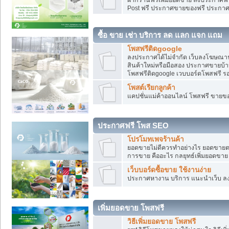
Post ฟรี ประกาศขายของฟรี ประกา
ซื้อ ขาย เช่า บริการ ลด แลก แจก แถม
โพสฟรีติดgoogle
ลงประกาศได้ไม่จำกัด เว็บลงโฆษณาฟ
สินค้าใหม่หรือมือสอง ประกาศขายบ้
โพสฟรีติดgoogle เวบบอร์ดโพสฟรี ร
โพสต์เรียกลูกค้า
แคปชั่นแม่ค้าออนไลน์ โพสฟรี ขายของใ
ประกาศฟรี โพส SEO
โปรโมทเพจร้านค้า
ยอดขายไม่ดีควรทำอย่างไร ยอดขายต
การขาย คืออะไร กลยุทธ์เพิ่มยอดขาย
เว็บบอร์ดซื้อขาย ใช้งานง่าย
ประกาศหางาน บริการ แนะนำเว็บ ล
เพิ่มยอดขาย โพสฟรี
วิธีเพิ่มยอดขาย โพสฟรี