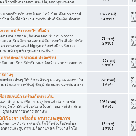
เมื
ัด บริการยื่นตรวจสอบประวัติบุคคล ทุกประเภท
กระ
นขายอสังหาริมทรัพย์ คอนโดมิเนียม ตึกแถว ทาวน์
1097 กระทู้
ใน
าง บ้าน พื้นที่สำนักงาน อพาร์ทเม้นท์ ห้องพัก-ห้องเช่า
54 หัวข้อ
เมื
งกาย แฟชั่น กระเป๋า เสื้อผ้า
อต เช่ามาสคอต , ซักมาสคอต, รับซ่อมMascot
กระ
71 กระทู้
สคอต ,รับผลิตมาสคอต แฟชั่น กระเป๋า เสื้อผ้า กำไล
ใน
2 หัวข้อ
เมื
ว่นตา คอนแทคเลนส์ bigeye สร้อยข้อมือ สร้อยคอ
 รองเท้า ถุงเท้า ชุดแต่งงาน อื่น ๆ
ต ลาดยางมะตอย ทำถนน ทำสะพาน
กระ
423 กระทู้
ื่องตัดคอนกรีต บริษัทรับเหมาก่อสร้าง ลาดยางมะตอย
ใน
3 หัวข้อ
เมื
ารต่างๆ
กระ
services ต่างๆ ให้บริการด้านๆ มด หนู แมลงสาบ ใน
278 กระทู้
ใน
าม เมืองเลย กาฬสินธุ์ ชัยภูมิ สกลนคร นครพนม และ
1 หัวข้อ
เมื
่องสแกนนิ้ว เครื่องกั้นทางเดิน
กระ
ุปกรณ์สำนักงาน นาฬิกายาม อุปกรณ์สำนักงาน ชุด
1034 กระทู้
ใน
 ประตูอัตโนมัติ เครืองสแกนใบหน้า อุปกรณ์นำเสนอ
5 หัวข้อ
เมื
าน ธุรกิจบริการอาคาร สถานที่
โก้ ผงชา เครื่องดื่ม อาหารและสุขภาพ
กระ
ตเมล็ดกาแฟคั่วสด เครื่องดื่มโกโก้พรีไบโอติคส์ ผง
87 กระทู้
ใน
ง อาหารและสุขภาพ เมล็ดกาแฟสด โรงงานโกโก้
1 หัวข้อ
เมื