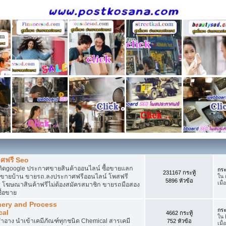
ศฟรี Seo
ติดgoogle ประกาศขายสินค้าออนไลน์ ซื้อขายแลก
กระ
231167 กระทู้
กาศขายบ้าน ขายรถ.ลงประกาศฟรีออนไลน์ โพสฟรี
ใน
5896 หัวข้อ
เมื่
 โฆษณาสินค้าฟรีไม่ต้องสมัครสมาชิก ขายรถมือสอง
ื้อขาย
nery and Process
กระ
cal
4662 กระทู้
ใน
อาง นำเข้าเคมีภัณฑ์ทุกชนิด Chemical สารเคมี
752 หัวข้อ
เมื