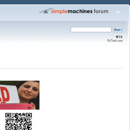
ข่าว:
รับโพส seo