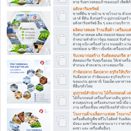
หาย รับตรวจสอบเจ้าของเบอร์ เช็คพิก
อสังหาริมทรัพย์
ขายที่ดิน ขายบ้าน ขายโรงงาน ตัวแท
เฮาส์ ที่ดิน สิ่งก่อสร้าง อุปกรณ์ก่อสร้
อสังหาริมทรัพย์ อื่น ๆ และงานบริการ
ผลิตมาสคอต ร้านเสื่อผ้า เครืองแต่
รับทำมาสคอต ผลิต mascot ซ่อมมาสค
จำหน่ายทำตัวการ์ตูน mascot รับทำมา
ต่างหู แป้ง เครื่องสำอาง ถนอมผิว แ
necklace นาฬิกา เข็มขัด เครื่องประดับ
รับเหมาก่อสร้าง รับตัดคอนกรี
ตัดคอนกรีต รับทุบรื่อถอน ให้เช่าเคร
ทำถนน ทำสะพาน เจาะคอนกรีต
กำจัดปลวก ฉีดปลวก ธรุกิจให้บริก
รับฉีดปลวก กำจัดแมลง ธรุกิจบริการ 
ขอนแก่น อุดรธานี ร้อยเอ็ด มหาสารค
ที่อื่นๆทั่วไทย
อุปกรณ์สำนักงาน ไม้กั้นรถยนต์ เครื
ไม้กั้นรถยนต์ เครื่องกั้นทางเดิน อ
ควบคุมประตู เครื่องสแกนลายนิ้วมือ
งาน เครื่องเขียน เฟอร์นิเจอร์สำนักง
โรงงานคั่วเมล็ดกาแฟสด โรงงานโก
เครื่องดื่มธัญพืช พรีไบโอติคส์ รับผลิ
มัจฉะ ผงชาไทย ผงชามะนาว ราคาส่
ผงชา และ เครื่องดื่มอื่นๆ