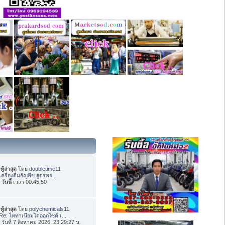
ทู้ล่าสุด
โดย
doubletime11
เครื่องดื่มธัญพืช สูตรพร...
อ
วันนี้
เวลา 00:45:50
ทู้ล่าสุด
โดย
polychemicals11
Re: ไททาเนียมไดออกไซด์ เ...
่อ วันที่ 7 สิงหาคม 2026, 23:29:27 น.