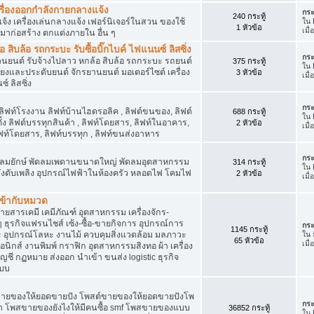
เครื่องออกกำลังกายกลางแจ้ง
กระ
240 กระทู้
จ้ง เครื่องเล่นกลางแจ้ง เฟอร์นิเจอร์ในสวน ของใช้
ใน
1 หัวข้อ
เมื
มาก่อสร้าง ตกแต่งภายใน อื่น ๆ
ิบล้อ รถกระบะ รับซื้อบิ๊กไบค์ ไฟแนนซ์ ลิสซิ่ง
กระ
รยานยนต์ รับจ้างไปลาว หกล้อ สิบล้อ รถกระบะ รถยนต์
375 กระทู้
ใน
สียงและประดับยนต์ จักรยานยนต์ มอเตอร์ไซต์ เครื่อง
3 หัวข้อ
เมื
์ ลิสซิ่ง
กระ
 ลิฟท์โรงงาน ลิฟท์บ้านไฮดรอลิค , ลิฟต์ขนของ, ลิฟต์
688 กระทู้
ใน
ั้ง ลิฟต์บรรทุกสินค้า , ลิฟท์โดยสาร, ลิฟท์ในอาคาร,
2 หัวข้อ
เมื
ท์โดยสาร, ลิฟท์บรรทุก , ลิฟท์ขนส่งอาหาร
กระ
ๆ พัดลมยักษ์ พัดลมเพดานขนาดใหญ่ พัดลมอุตสาหกรรม
314 กระทู้
ใน
 ถังดับเพลิง อุปกรณ์ไฟฟ้าในห้องครัว หลอดไฟ โคมไฟ
2 หัวข้อ
เมื
่เข้ากับหมวด
สารเคมี เคมีภัณฑ์ อุตสาหกรรม เครื่องจักร-
น ๆ ธุรกิจแฟรนไชส์ เซ้ง-ซื้อ-ขายกิจการ อุปกรณ์การ
กระ
1145 กระทู้
อุปกรณ์โลหะ งานไม้ ควบคุมสิ่งแวดล้อม มลภาวะ
ใน
65 หัวข้อ
เมื
นิกส์ งานพิมพ์ กราฟิก อุตสาหกรรมสิงทอ ผ้า เครื่อง
ชี กฏหมาย ส่งออก นำเข้า ขนส่ง logistic ธุรกิจ
แบบ
ขายของให้ยอดขายปัง โพสต์ขายของให้ยอดขายปังโพ
กระ
้า โพสขายของยังไงให้มีคนซื้อ smf โพสขายของแบบ
36852 กระทู้
ใน