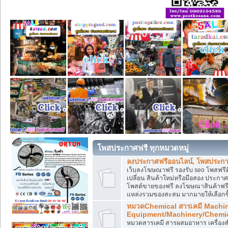
โพสประกาศฟรี ทุกหมวดหมู่
ลงประกาศฟรีออนไลน์, โพสประกา
เว็บลงโฆษณาฟรี รองรับ seo โพสฟรี
เปลี่ยน สินค้าใหม่หรือมือสอง ประ
โพสต์ขายของฟรี ลงโฆษณาสินค้าฟรี
แหล่งรวมของสะสม มากมายให้เลือกซ
หมวดChemical สารเคมี Machi
Equipment/Machinery/Chemi
หมวดสารเคมี สารผสมอาหาร เครื่องสำ