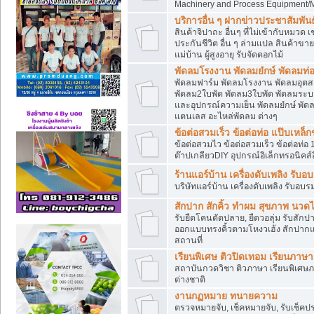
Machinery and Process Equipment/M
บริการอื่น ๆ ฝากข่าวประชาสัมพันธ์
สินค้าจิปาถะ อื่นๆ ที่ไม่เข้ากับหมว
ประกันชีวิต อื่น ๆ ล่ามแปล สินค้าขา
แม่บ้าน ผู้สูงอายุ รับจัดดอกไม้
พัดลมโรงงาน พัดลมยํกษ์ พัดลมท่อ
พัดลมฟาร์ม พัดลมโรงงาน พัดลมอุต
พัดลม2ใบพัด พัดลม3ใบพัด พัดลมระบา
และอุปกรณ์ความเย็น พัดลมยํกษ์ พัด
แตนเลส อะไหล่พัดลม ต่างๆ
ข้อต่อสวมเร็ว ข้อต่อท่อ แป๊บเหล
ข้อต่อสวมไว ข้อต่อสวมเร็ว ข้อต่อท่อ 
ต๊าปเกลียวDIY อุปกรณ์อิเล็กทรอนิคส์อ
ร้านแอร์บ้าน เครื่องดับเพลิง รับอ
บริษัทแอร์บ้าน เครื่องดับเพลิง รับอบร
สักปาก สักคิ้ว ทำผม สุขภาพ น
รับยืดโคนดัดปลาย, ยืดวอลุ่ม รับสักปาก
ออกแบบทรงคิ้วตามโหงวเฮ้ง สักปาก
สถานที่
เรียนพิเศษ ติวปิดเทอม เรียนภาษ
สถาบันกวดวิชา ติวภาษา เรียนพิเศษ
ต่างชาติ
งานกฏหมาย ทนายความ
ตรวจหมายจับ, เช็คหมายจับ, รับเช็ค