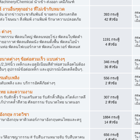
achinery/Chemical นำเข้า-ส่งออก เคมีภัณฑ์
 งานอื่นๆทุกอย่าง ที่ไม่เข้ากับหมวด
กระ
ด เช่น ฝากข่าวประชาสัมพันธ์ ขายตรง บัตรเครดิต
393 กระทู้
ใน
ยส่ง โฆษณา สิ่งพิมพ์ งานพิมพ์ รักษาความปลอดภัย
42 หัวข้อ
เมื
 ต่างๆ
สาหกรรม พัดลมใหญ่ พัดลมหอยโข่ง พัดลมใบพัดดำ
กระ
1191 กระทู้
ยอากาศ พัดลมติดผนัง พัดลมตั้งพื้น พัดลมไอน่ำ
ใน
4 หัวข้อ
เมื
ลมท่อ พัดลมไฟเบอร์กลาส พัดลมโบลเวอร์ พัดลมส
็กขนาดต่างๆ ข้อต่อสวมเร็ว แบบต่างๆ
กระ
346 กระทู้
1/2,3/4นิ้ว เหล็กและอลูมิเนียมสีดำท่อสวมล็อคไม่ต้อง
ใน
36 หัวข้อ
เมื
ื่นๆ อุปกรณ์ข้อต่อเหล็ก และอุปกรณ์เบ็ดเตล็ดอื่นๆ.
กระ
บรมดับเพลิง
556 กระทู้
ใน
มดับเพลิง และ บริการอัคคีภัยต่างๆ
2 หัวข้อ
เมื
วดไทย และความงาม
กระ
 รับสักคิ้ว ร้านเสริมสวย รับสักคิ้วสีฝุ่น สไตล์เกาหลี
307 กระทู้
ใน
แก้ปากคล้ำสีสวย ศัลยกรรม รับนวดไทย นวดนอก
2 หัวข้อ
เมื
าอังกฤษ กวดวิชา
กระ
1884 กระทู้
ภาษาอังกฤษ หาติวเตอร์ภาษาอังกฤษคนไทยและครู
ใน
14 หัวข้อ
เมื
กระ
656 กระทู้
ประวัติอาชญากรรม # รับสืบงานหมายจับ รับสืบหาคน
ใน
4 หัวข้อ