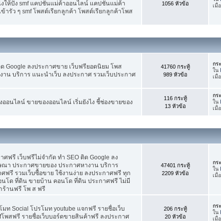
ห้ปัง smf แคปชั่นแม่ค้าออนไลน์ แคปชั่นแม่ค้า
1056 หัวข้อ
เมื
้ารัว ๆ smf โพสต์เรียกลูกค้า โพสต์เรียกลูกค้าโพส
กระ
ติด Google ลงประกาศขาย เว็บฟรียอดนิยม โพส
41760 กระทู้
ใน
น บริการ แนะนำเว็บ ลงประกาศ รวมเว็บประกาศ
989 หัวข้อ
เมื
กระ
116 กระทู้
อนไลน์ ขายของออนไลน์ เริ่มยังไง ชี้ช่องขายของ
ใน
13 หัวข้อ
เมื
ฟรี เว็บฟรีไม่จำกัด ทำ SEO ติด Google ลง
กระ
ฆษณา ประกาศขายของ ประกาศหางาน บริการ
47401 กระทู้
ใน
รี รวมเว็บซื้อขาย ใช้งานง่าย ลงประกาศฟรี ทุก
2209 หัวข้อ
เมื
อนโด ที่ดิน ขายบ้าน คอนโด ที่ดิน ประกาศฟรี ไม่มี
กร้านฟรี โพ ส ฟรี
กระ
โมท Social โปรโมท youtube แจกฟรี รายชื่อเว็บ
206 กระทู้
ใน
fโพสฟรี รายชื่อเว็บบอร์ดขายสินค้าฟรี ลงประกาศ
20 หัวข้อ
เมื