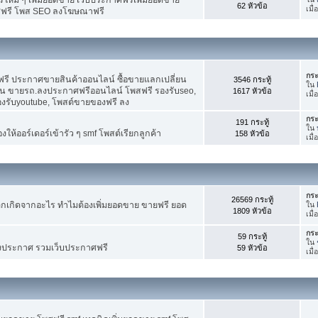
62 หัวข้อ
เมื
ศฟรี โพส SEO ลงโฆษณาฟรี
กระ
รี ประกาศขายสินค้าออนไลน์ ซื้อขายแลกเปลี่ยน
3546 กระทู้
ใน
าน ขายรถ.ลงประกาศฟรีออนไลน์ โพสฟรี รองรับseo,
1617 หัวข้อ
เมื
องรับyoutube, โพสต์ขายของฟรี ลง
กระ
191 กระทู้
ใน
ห้ออร์เดอร์เข้ารัว ๆ smf โพสต์เรียกลูกค้า
158 หัวข้อ
เมื
กระ
26569 กระทู้
กเกิดจากอะไร ทำไมต้องเพิ่มยอดขาย ขายฟรี ยอด
ใน
1809 หัวข้อ
เมื
กระ
59 กระทู้
ใน
งประกาศ รวมเว็บประกาศฟรี
59 หัวข้อ
เมื