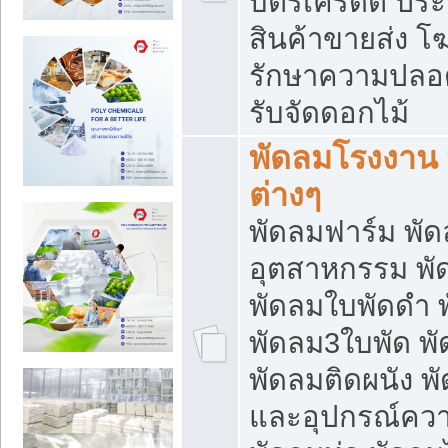
บัตรเครดิต ประก
สินค้าขายส่ง โฆ
รักษาความปลอดภั
รับจัดดอกไม้
พัดลมโรงงาน พ
ต่างๆ
พัดลมฟาร์ม พั
อุตสาหกรรม พั
พัดลมใบพัดดำ 
พัดลม3ใบพัด 
พัดลมติดผนัง พั
และอุปกรณ์ความ