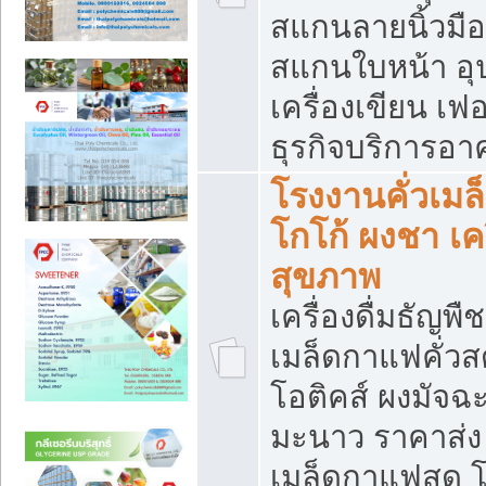
สแกนลายนิ้วมือ 
สแกนใบหน้า อ
เครื่องเขียน เฟ
ธุรกิจบริการอา
โรงงานคั่วเม
โกโก้ ผงชา เค
สุขภาพ
เครื่องดื่มธัญพื
เมล็ดกาแฟคั่วสด
โอติคส์ ผงมัจ
มะนาว ราคาส่
เมล็ดกาแฟสด โ