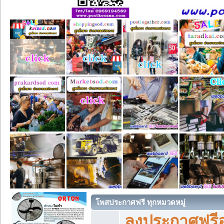
โพสประกาศฟรี ทุกหมวดหมู่
ลงประกาศฟรีอ