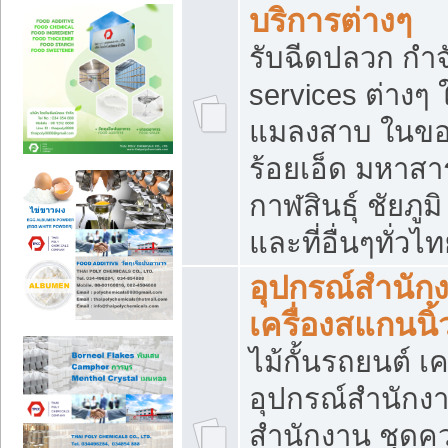
บริการต่างๆ
รับฉีดปลวก กำจ
services ต่างๆ 
แมลงสาบ ในขอน
ร้อยเอ็ด มหาสา
กาฬสินธุ์ ชัยภ
และที่อื่นๆทั่วไ
อุปกรณ์สำนักง
เครื่องสแกนนิ้ว
ไม้กั้นรถยนต์ เค
อุปกรณ์สำนักง
สำนักงาน ชุดคว