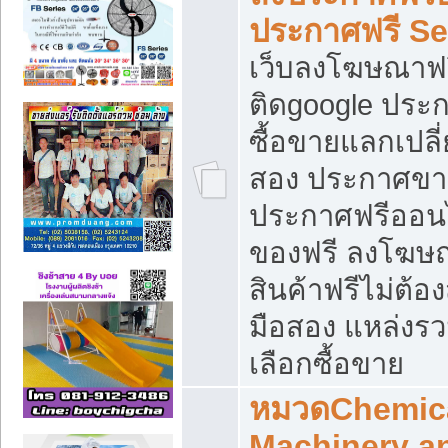
ประกาศฟรี S
เว็บลงโฆษณาฟร
ติดgoogle ประ
ซื้อขายแลกเปลี่
สอง ประกาศขา
ประกาศฟรีออนไ
ของฟรี ลงโฆษ
สินค้าฟรีไม่ต้
มือสอง แหล่งร
เลือกซื้อขาย
หมวดChemica
Machinery a