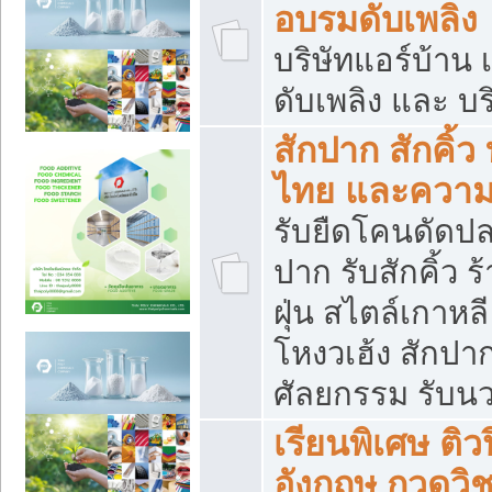
อบรมดับเพลิง
บริษัทแอร์บ้าน 
ดับเพลิง และ บร
สักปาก สักคิ้
ไทย และควา
รับยืดโคนดัดปลา
ปาก รับสักคิ้ว ร
ฝุ่น สไตล์เกาห
โหงวเฮ้ง สักปา
ศัลยกรรม รับน
เรียนพิเศษ ติ
อังกฤษ กวดวิ