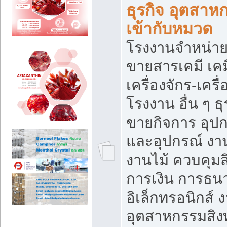
ธุรกิจ อุตสาหก
เข้ากับหมวด
โรงงานจำหน่าย
ขายสารเคมี เค
เครื่องจักร-เครื
โรงงาน อื่น ๆ ธุ
ขายกิจการ อุป
และอุปกรณ์ งา
งานไม้ ควบคุมส
การเงิน การธน
อิเล็กทรอนิกส์ 
อุตสาหกรรมสิงท