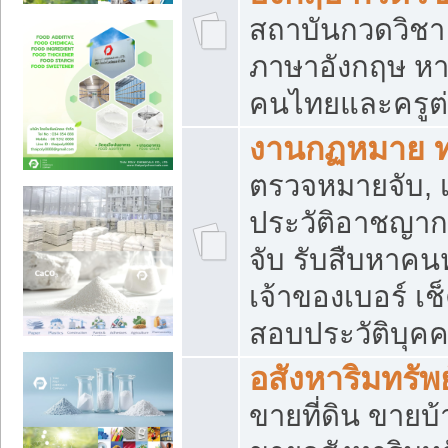
สถาบันกวดวิชา 
ภาษาอังกฤษ หา
คนไทยและครูต่
งานกฏหมาย 
ตรวจหมายจับ, เ
ประวัติอาชญาก
จับ รับสืบหาค
เจ้าของเบอร์ เช
สอบประวัติบุค
อสังหาริมทรัพย
ขายที่ดิน ขาย