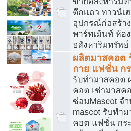
ขายอสังหาริมทร
ตึกแถว ทาวน์เฮาส
อุปกรณ์ก่อสร้าง
พาร์ทเม้นท์ ห้อง
อสังหาริมทรัพย์
ผลิตมาสคอต ร้
กาย แฟชั่น กระ
รับทำมาสคอต ผ
คอต เช่ามาสคอ
ซ่อมMascot จำห
mascot รับทำม
คอต แฟชั่น กระเ