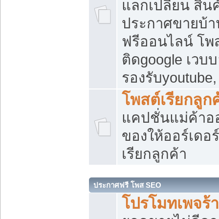
แลกเปลี่ยน สิน
ประกาศขายบ้า
ฟรีออนไลน์ โพส
ติดgoogle เวบบ
รองรับyoutube
โพสต์เรียกลูกค
แคปชั่นแม่ค้าอ
ของให้ออร์เดอร์
เรียกลูกค้า
ประกาศฟรี โพส SEO
โปรโมทเพจร้า