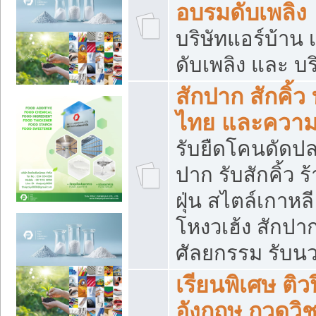
อบรมดับเพลิง
บริษัทแอร์บ้าน 
ดับเพลิง และ บร
สักปาก สักคิ้
ไทย และควา
รับยืดโคนดัดปลา
ปาก รับสักคิ้ว ร
ฝุ่น สไตล์เกาห
โหงวเฮ้ง สักปา
ศัลยกรรม รับน
เรียนพิเศษ ติ
อังกฤษ กวดวิ