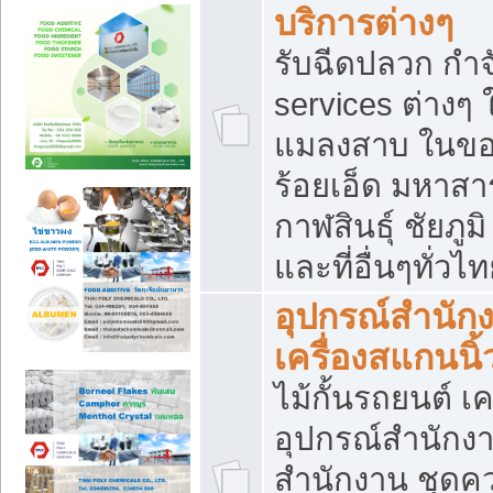
บริการต่างๆ
รับฉีดปลวก กำจ
services ต่างๆ 
แมลงสาบ ในขอน
ร้อยเอ็ด มหาสา
กาฬสินธุ์ ชัยภ
และที่อื่นๆทั่วไ
อุปกรณ์สำนักง
เครื่องสแกนนิ้ว
ไม้กั้นรถยนต์ เค
อุปกรณ์สำนักง
สำนักงาน ชุดคว