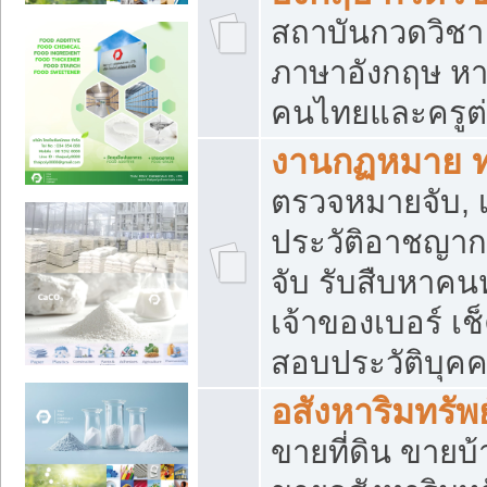
สถาบันกวดวิชา 
ภาษาอังกฤษ หา
คนไทยและครูต่
งานกฏหมาย 
ตรวจหมายจับ, เ
ประวัติอาชญาก
จับ รับสืบหาค
เจ้าของเบอร์ เช
สอบประวัติบุค
อสังหาริมทรัพย
ขายที่ดิน ขาย