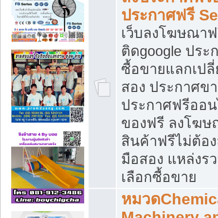
ประกาศฟรี S
เว็บลงโฆษณาฟร
ติดgoogle ประ
ซื้อขายแลกเปลี่
สอง ประกาศขา
ประกาศฟรีออนไ
ของฟรี ลงโฆษ
สินค้าฟรีไม่ต้
มือสอง แหล่งร
เลือกซื้อขาย
หมวดChemica
Machinery a