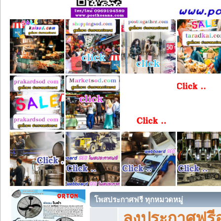
โพสประกาศฟรี ทุกหมวดหมู่
ลงประกาศฟรีอ