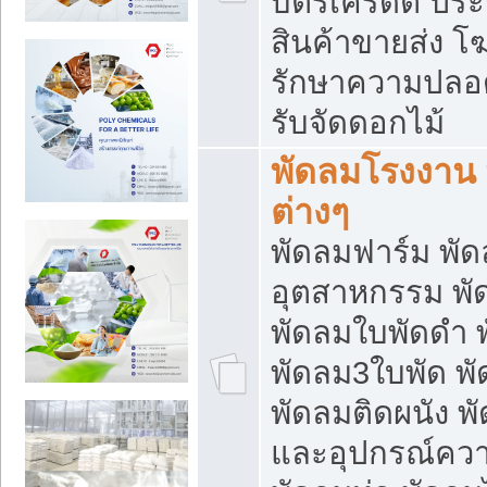
บัตรเครดิต ประก
สินค้าขายส่ง โฆ
รักษาความปลอดภั
รับจัดดอกไม้
พัดลมโรงงาน พ
ต่างๆ
พัดลมฟาร์ม พั
อุตสาหกรรม พั
พัดลมใบพัดดำ 
พัดลม3ใบพัด 
พัดลมติดผนัง พั
และอุปกรณ์ความ