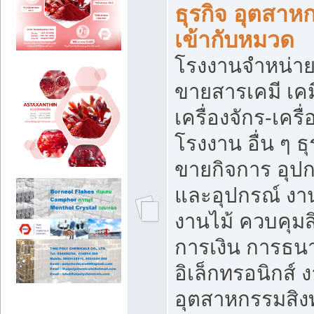
ธุรกิจ อุตสาหก
เข้ากับหมวด
โรงงานจำหน่าย
ขายสารเคมี เค
เครื่องจักร-เครื
โรงงาน อื่น ๆ ธุ
ขายกิจการ อุป
และอุปกรณ์ งา
งานไม้ ควบคุมส
การเงิน การธน
อิเล็กทรอนิกส์ 
อุตสาหกรรมสิงท