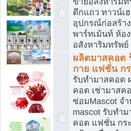
ขายอสังหาริมทร
ตึกแถว ทาวน์เฮาส
อุปกรณ์ก่อสร้าง
พาร์ทเม้นท์ ห้อง
อสังหาริมทรัพย์
ผลิตมาสคอต ร้
กาย แฟชั่น กระ
รับทำมาสคอต ผ
คอต เช่ามาสคอ
ซ่อมMascot จำห
mascot รับทำม
คอต แฟชั่น กระเ