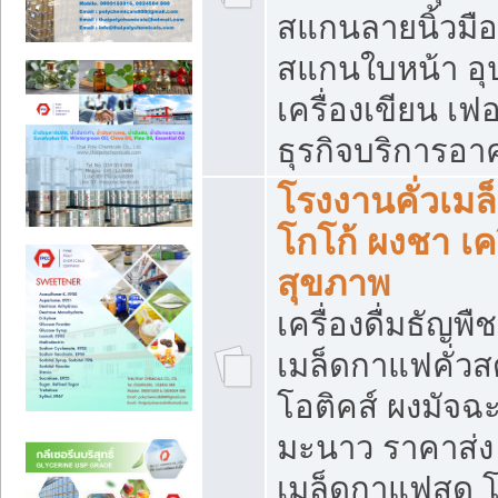
สแกนลายนิ้วมือ 
สแกนใบหน้า อ
เครื่องเขียน เฟ
ธุรกิจบริการอา
โรงงานคั่วเม
โกโก้ ผงชา เค
สุขภาพ
เครื่องดื่มธัญพื
เมล็ดกาแฟคั่วสด
โอติคส์ ผงมัจ
มะนาว ราคาส่
เมล็ดกาแฟสด โ