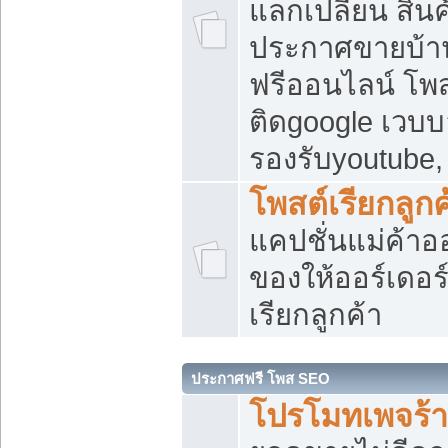
แลกเปลี่ยน สิน
ประกาศขายบ้า
ฟรีออนไลน์ โพส
ติดgoogle เวบบ
รองรับyoutube
โพสต์เรียกลูกค
แคปชั่นแม่ค้าอ
ของให้ออร์เดอร์
เรียกลูกค้า
ประกาศฟรี โพส SEO
โปรโมทเพจร้า