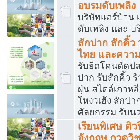
อบรมดับเพลิง
บริษัทแอร์บ้าน 
ดับเพลิง และ บร
สักปาก สักคิ้
ไทย และควา
รับยืดโคนดัดปลา
ปาก รับสักคิ้ว ร
ฝุ่น สไตล์เกาห
โหงวเฮ้ง สักปา
ศัลยกรรม รับน
เรียนพิเศษ ติ
อังกฤษ กวดวิ