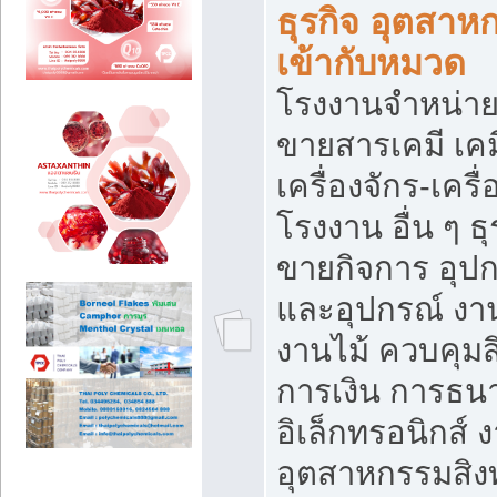
ธุรกิจ อุตสาหก
เข้ากับหมวด
โรงงานจำหน่าย
ขายสารเคมี เค
เครื่องจักร-เครื
โรงงาน อื่น ๆ ธุ
ขายกิจการ อุป
และอุปกรณ์ งา
งานไม้ ควบคุมส
การเงิน การธน
อิเล็กทรอนิกส์ 
อุตสาหกรรมสิงท