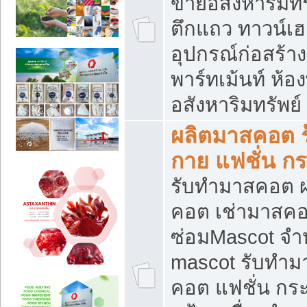
ขายอสังหาริมทร
ตึกแถว ทาวน์เฮาส
อุปกรณ์ก่อสร้าง
พาร์ทเม้นท์ ห้อง
อสังหาริมทรัพย์
ผลิตมาสคอต ร้
กาย แฟชั่น กระ
รับทำมาสคอต ผ
คอต เช่ามาสคอ
ซ่อมMascot จำห
mascot รับทำม
คอต แฟชั่น กระเ