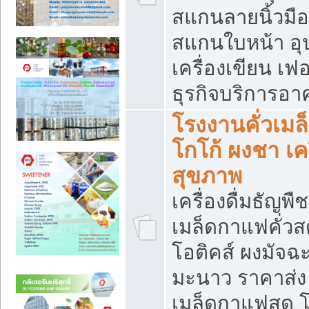
สแกนลายนิ้วมือ 
สแกนใบหน้า อ
เครื่องเขียน เฟ
ธุรกิจบริการอา
โรงงานคั่วเม
โกโก้ ผงชา เค
สุขภาพ
เครื่องดื่มธัญพื
เมล็ดกาแฟคั่วสด
โอติคส์ ผงมัจ
มะนาว ราคาส่
เมล็ดกาแฟสด โ