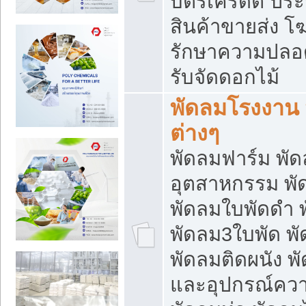
บัตรเครดิต ประก
สินค้าขายส่ง โฆ
รักษาความปลอดภั
รับจัดดอกไม้
พัดลมโรงงาน พ
ต่างๆ
พัดลมฟาร์ม พั
อุตสาหกรรม พั
พัดลมใบพัดดำ 
พัดลม3ใบพัด 
พัดลมติดผนัง พั
และอุปกรณ์ความ