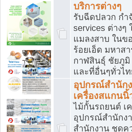
บริการต่างๆ
รับฉีดปลวก กำจ
services ต่างๆ 
แมลงสาบ ในขอน
ร้อยเอ็ด มหาสา
กาฬสินธุ์ ชัยภ
และที่อื่นๆทั่วไ
อุปกรณ์สำนักง
เครื่องสแกนนิ้ว
ไม้กั้นรถยนต์ เค
อุปกรณ์สำนักง
สำนักงาน ชุดคว