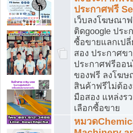
ประกาศฟรี S
เว็บลงโฆษณาฟร
ติดgoogle ประ
ซื้อขายแลกเปลี่
สอง ประกาศขา
ประกาศฟรีออนไ
ของฟรี ลงโฆษ
สินค้าฟรีไม่ต้
มือสอง แหล่งร
เลือกซื้อขาย
หมวดChemica
Machinery a