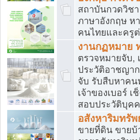
สถาบันกวดวิชา 
ภาษาอังกฤษ หา
คนไทยและครูต่
งานกฏหมาย 
ตรวจหมายจับ, เ
ประวัติอาชญาก
จับ รับสืบหาค
เจ้าของเบอร์ เช
สอบประวัติบุค
อสังหาริมทรัพย
ขายที่ดิน ขาย