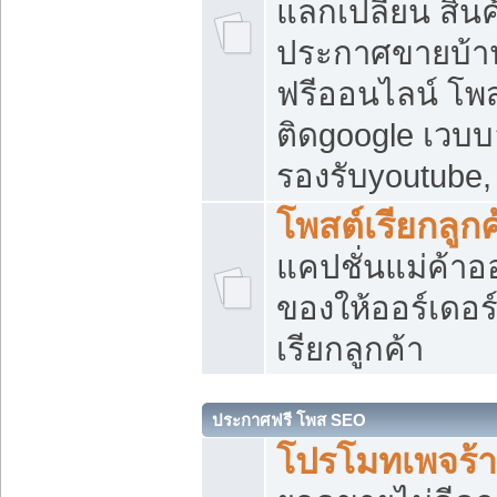
แลกเปลี่ยน สิน
ประกาศขายบ้า
ฟรีออนไลน์ โพส
ติดgoogle เวบบ
รองรับyoutube
โพสต์เรียกลูกค
แคปชั่นแม่ค้าอ
ของให้ออร์เดอร์
เรียกลูกค้า
ประกาศฟรี โพส SEO
โปรโมทเพจร้า