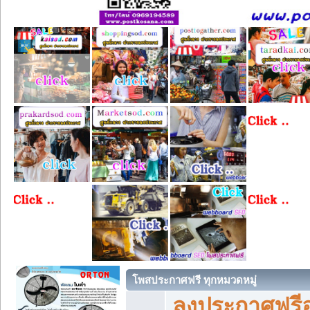
โพสประกาศฟรี ทุกหมวดหมู่
ลงประกาศฟรีอ