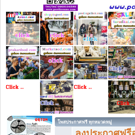
โพสประกาศฟรี ทุกหมวดหมู่
ลงประกาศฟรีอ