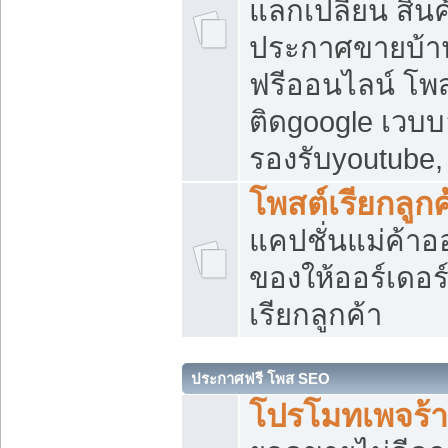
แลกเปลี่ยน สิน
ประกาศขายบ้า
ฟรีออนไลน์ โพส
ติดgoogle เวบบ
รองรับyoutube
โพสต์เรียกลูกค
แคปชั่นแม่ค้าอ
ของให้ออร์เดอร์
เรียกลูกค้า
ประกาศฟรี โพส SEO
โปรโมทเพจร้า