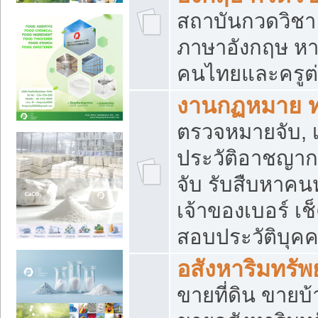
สถาบันกวดวิชา 
ภาษาอังกฤษ หา
คนไทยและครูต่
งานกฏหมาย 
ตรวจหมายจับ, เ
ประวัติอาชญาก
จับ รับสืบหาค
เจ้าของเบอร์ เช
สอบประวัติบุค
อสังหาริมทรัพย
ขายที่ดิน ขาย