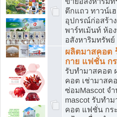
ขายอสังหาริมทร
ตึกแถว ทาวน์เฮาส
อุปกรณ์ก่อสร้าง
พาร์ทเม้นท์ ห้อง
อสังหาริมทรัพย์
ผลิตมาสคอต ร้
กาย แฟชั่น กระ
รับทำมาสคอต ผ
คอต เช่ามาสคอ
ซ่อมMascot จำห
mascot รับทำม
คอต แฟชั่น กระเ