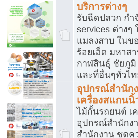
บริการต่างๆ
รับฉีดปลวก กำจ
services ต่างๆ 
แมลงสาบ ในขอน
ร้อยเอ็ด มหาสา
กาฬสินธุ์ ชัยภ
และที่อื่นๆทั่วไ
อุปกรณ์สำนักง
เครื่องสแกนนิ้ว
ไม้กั้นรถยนต์ เค
อุปกรณ์สำนักง
สำนักงาน ชุดคว