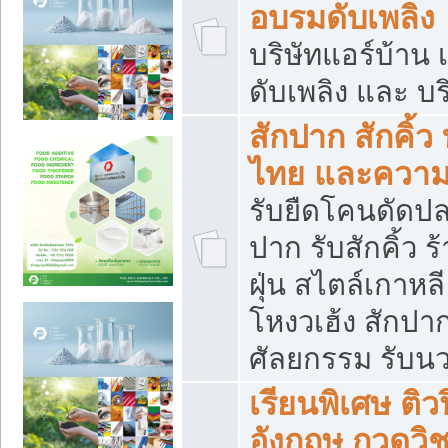
อบรมดับเพลิง
บริษัทแอร์บ้าน 
ดับเพลิง และ บร
สักปาก สักคิ้
ไทย และควา
รับยืดโคนดัดปลา
ปาก รับสักคิ้ว ร
ฝุ่น สไตล์เกาห
โหงวเฮ้ง สักปา
ศัลยกรรม รับน
เรียนพิเศษ ติ
อังกฤษ กวดวิ