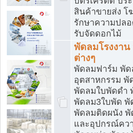
บัตรเครดิต ประก
สินค้าขายส่ง โฆ
รักษาความปลอดภั
รับจัดดอกไม้
พัดลมโรงงาน พ
ต่างๆ
พัดลมฟาร์ม พั
อุตสาหกรรม พั
พัดลมใบพัดดำ 
พัดลม3ใบพัด 
พัดลมติดผนัง พั
และอุปกรณ์ความ