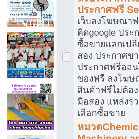
ประกาศฟรี S
เว็บลงโฆษณาฟร
ติดgoogle ประ
ซื้อขายแลกเปลี่
สอง ประกาศขา
ประกาศฟรีออนไ
ของฟรี ลงโฆษ
สินค้าฟรีไม่ต้
มือสอง แหล่งร
เลือกซื้อขาย
หมวดChemica
Machinery a