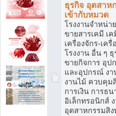
ธุรกิจ อุตสาหก
เข้ากับหมวด
โรงงานจำหน่าย
ขายสารเคมี เค
เครื่องจักร-เครื
โรงงาน อื่น ๆ ธุ
ขายกิจการ อุป
และอุปกรณ์ งา
งานไม้ ควบคุมส
การเงิน การธน
อิเล็กทรอนิกส์ 
อุตสาหกรรมสิงท