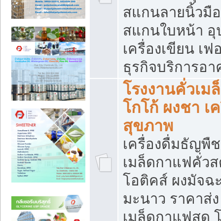
สแกนลายนิ้วมือ 
สแกนใบหน้า อ
เครื่องเขียน เฟ
ธุรกิจบริการอา
โรงงานคั่วเม
โกโก้ ผงชา เค
สุขภาพ
เครื่องดื่มธัญพื
เมล็ดกาแฟคั่วสด
โอติคส์ ผงมัจ
มะนาว ราคาส่
เมล็ดกาแฟสด โ