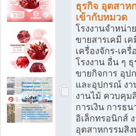
ธุรกิจ อุตสาหก
เข้ากับหมวด
โรงงานจำหน่าย
ขายสารเคมี เค
เครื่องจักร-เครื
โรงงาน อื่น ๆ ธุ
ขายกิจการ อุป
และอุปกรณ์ งา
งานไม้ ควบคุมส
การเงิน การธน
อิเล็กทรอนิกส์ 
อุตสาหกรรมสิงท