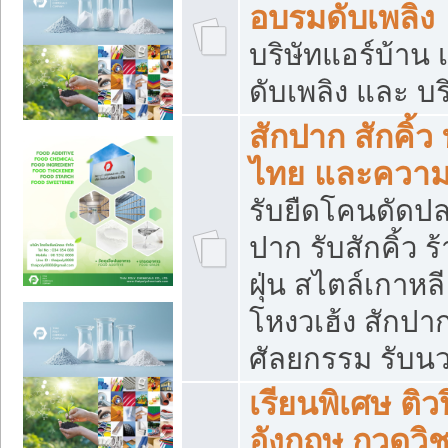
อบรมดับเพลิง
บริษัทแอร์บ้าน 
ดับเพลิง และ บร
สักปาก สักคิ้
ไทย และควา
รับยืดโคนดัดปลา
ปาก รับสักคิ้ว ร
ฝุ่น สไตล์เกาห
โหงวเฮ้ง สักปา
ศัลยกรรม รับน
เรียนพิเศษ ติ
อังกฤษ กวดวิ