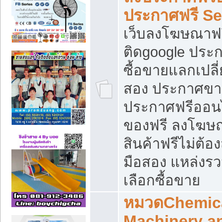
ประกาศฟรี S
เว็บลงโฆษณาฟร
ติดgoogle ประ
ซื้อขายแลกเปลี่
สอง ประกาศขา
ประกาศฟรีออนไ
ของฟรี ลงโฆษ
สินค้าฟรีไม่ต้
มือสอง แหล่งร
เลือกซื้อขาย
หมวดChemica
Machinery a