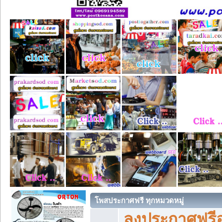
โพสประกาศฟรี ทุกหมวดหมู่
ลงประกาศฟรีอ