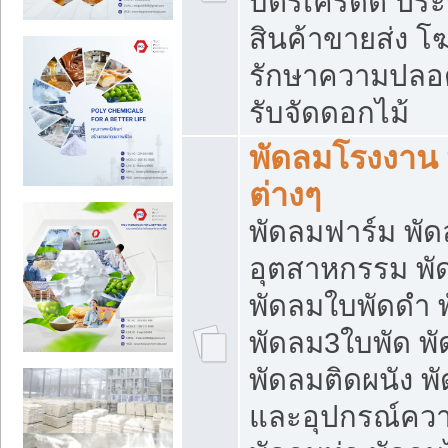
บัตรเครดิต ประก
สินค้าขายส่ง โฆ
รักษาความปลอดภั
รับจัดดอกไม้
พัดลมโรงงาน พ
ต่างๆ
พัดลมฟาร์ม พั
อุตสาหกรรม พั
พัดลมใบพัดดำ 
พัดลม3ใบพัด 
พัดลมติดผนัง พั
และอุปกรณ์ความ