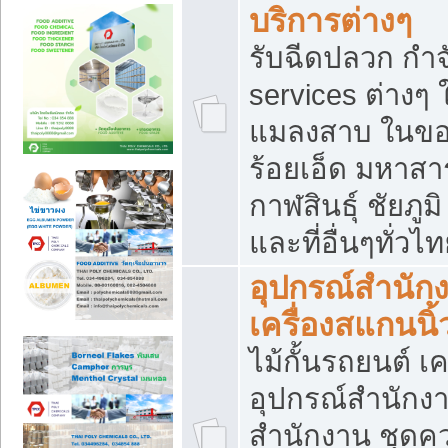
บริการต่างๆ
รับฉีดปลวก กำจ
services ต่างๆ 
แมลงสาบ ในขอน
ร้อยเอ็ด มหาสา
กาฬสินธุ์ ชัยภ
และที่อื่นๆทั่วไ
อุปกรณ์สำนักง
เครื่องสแกนนิ้ว
ไม้กั้นรถยนต์ เค
อุปกรณ์สำนักง
สำนักงาน ชุดคว