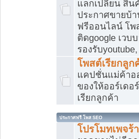
แลกเปลี่ยน สิน
ประกาศขายบ้า
ฟรีออนไลน์ โพส
ติดgoogle เวบบ
รองรับyoutube
โพสต์เรียกลูกค
แคปชั่นแม่ค้าอ
ของให้ออร์เดอร์
เรียกลูกค้า
ประกาศฟรี โพส SEO
โปรโมทเพจร้า