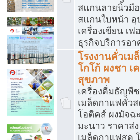
สแกนลายนิ้วมือ 
สแกนใบหน้า อ
เครื่องเขียน เฟ
ธุรกิจบริการอา
โรงงานคั่วเม
โกโก้ ผงชา เค
สุขภาพ
เครื่องดื่มธัญพื
เมล็ดกาแฟคั่วสด
โอติคส์ ผงมัจ
มะนาว ราคาส่
เมล็ดกาแฟสด โ