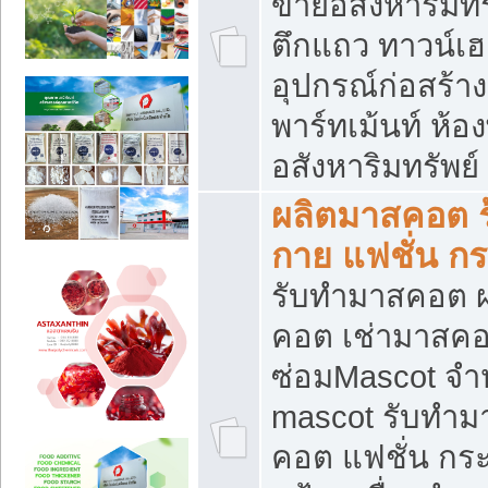
ขายอสังหาริมทร
ตึกแถว ทาวน์เฮาส
อุปกรณ์ก่อสร้าง
พาร์ทเม้นท์ ห้อง
อสังหาริมทรัพย์
ผลิตมาสคอต ร้
กาย แฟชั่น กระ
รับทำมาสคอต ผ
คอต เช่ามาสคอ
ซ่อมMascot จำห
mascot รับทำม
คอต แฟชั่น กระเ