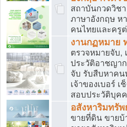
สถาบันกวดวิชา 
ภาษาอังกฤษ หา
คนไทยและครูต่
งานกฏหมาย 
ตรวจหมายจับ, เ
ประวัติอาชญาก
จับ รับสืบหาค
เจ้าของเบอร์ เช
สอบประวัติบุค
อสังหาริมทรัพย
ขายที่ดิน ขาย