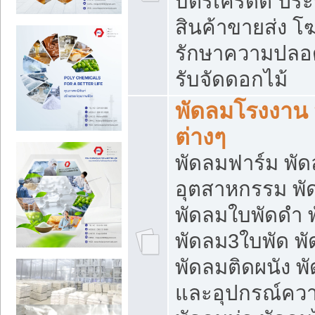
บัตรเครดิต ประก
สินค้าขายส่ง โฆ
รักษาความปลอดภั
รับจัดดอกไม้
พัดลมโรงงาน พ
ต่างๆ
พัดลมฟาร์ม พั
อุตสาหกรรม พั
พัดลมใบพัดดำ 
พัดลม3ใบพัด 
พัดลมติดผนัง พั
และอุปกรณ์ความ