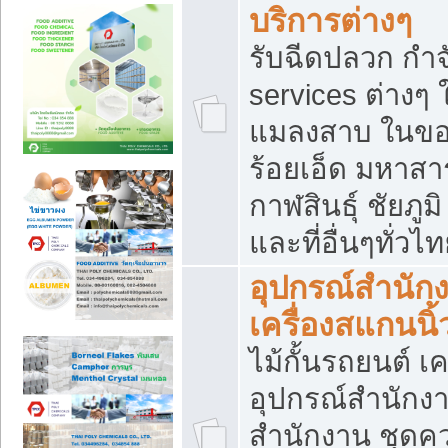
บริการต่างๆ
รับฉีดปลวก กำจ
services ต่างๆ 
แมลงสาบ ในขอน
ร้อยเอ็ด มหาสา
กาฬสินธุ์ ชัยภ
และที่อื่นๆทั่วไ
อุปกรณ์สำนักง
เครื่องสแกนนิ้ว
ไม้กั้นรถยนต์ เค
อุปกรณ์สำนักง
สำนักงาน ชุดคว