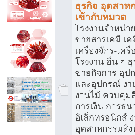
ธุรกิจ อุตสาหก
เข้ากับหมวด
โรงงานจำหน่าย
ขายสารเคมี เค
เครื่องจักร-เครื
โรงงาน อื่น ๆ ธุ
ขายกิจการ อุป
และอุปกรณ์ งา
งานไม้ ควบคุมส
การเงิน การธน
อิเล็กทรอนิกส์ 
อุตสาหกรรมสิงท