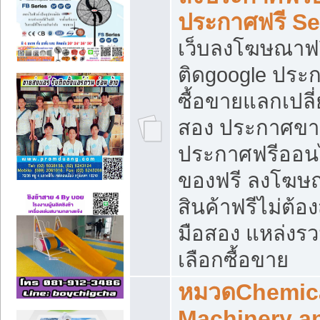
ประกาศฟรี S
เว็บลงโฆษณาฟร
ติดgoogle ประ
ซื้อขายแลกเปลี่
สอง ประกาศขา
ประกาศฟรีออนไ
ของฟรี ลงโฆษ
สินค้าฟรีไม่ต้
มือสอง แหล่งร
เลือกซื้อขาย
หมวดChemica
Machinery a