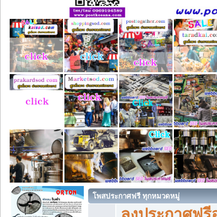
โพสประกาศฟรี ทุกหมวดหมู่
ลงประกาศฟรีอ