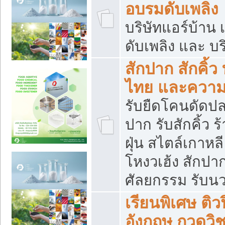
อบรมดับเพลิง
บริษัทแอร์บ้าน 
ดับเพลิง และ บร
สักปาก สักคิ้
ไทย และควา
รับยืดโคนดัดปลา
ปาก รับสักคิ้ว ร
ฝุ่น สไตล์เกาห
โหงวเฮ้ง สักปา
ศัลยกรรม รับน
เรียนพิเศษ ติ
อังกฤษ กวดวิ