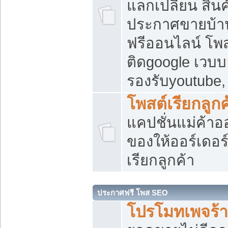
แลกเปลี่ยน สิน
ประกาศขายบ้า
ฟรีออนไลน์ โพส
ติดgoogle เวบบ
รองรับyoutube
โพสต์เรียกลูกค
แคปชั่นแม่ค้าอ
ของให้ออร์เดอร์
เรียกลูกค้า
ประกาศฟรี โพส SEO
โปรโมทเพจร้า