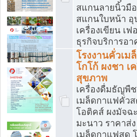
สแกนลายนิ้วมือ 
สแกนใบหน้า อ
เครื่องเขียน เฟ
ธุรกิจบริการอา
โรงงานคั่วเม
โกโก้ ผงชา เค
สุขภาพ
เครื่องดื่มธัญพื
เมล็ดกาแฟคั่วสด
โอติคส์ ผงมัจ
มะนาว ราคาส่
เมล็ดกาแฟสด โ