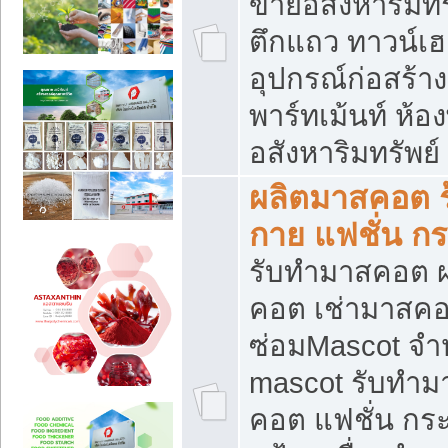
ขายอสังหาริมทร
ตึกแถว ทาวน์เฮาส
อุปกรณ์ก่อสร้าง
พาร์ทเม้นท์ ห้อง
อสังหาริมทรัพย์
ผลิตมาสคอต ร้
กาย แฟชั่น กระ
รับทำมาสคอต ผ
คอต เช่ามาสคอ
ซ่อมMascot จำห
mascot รับทำม
คอต แฟชั่น กระเ