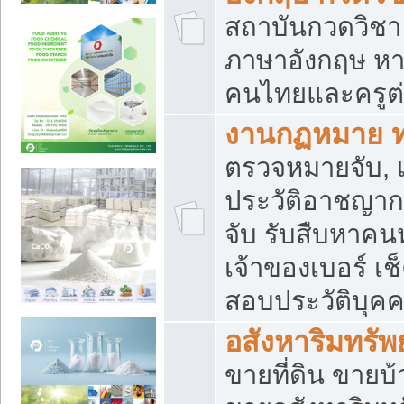
สถาบันกวดวิชา 
ภาษาอังกฤษ หา
คนไทยและครูต่
งานกฏหมาย 
ตรวจหมายจับ, เ
ประวัติอาชญาก
จับ รับสืบหาค
เจ้าของเบอร์ เช
สอบประวัติบุค
อสังหาริมทรัพย
ขายที่ดิน ขาย