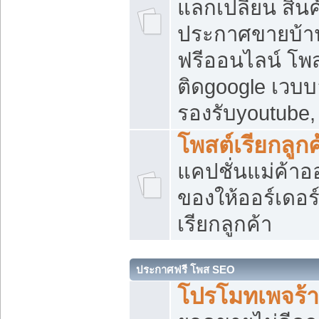
แลกเปลี่ยน สิน
ประกาศขายบ้า
ฟรีออนไลน์ โพส
ติดgoogle เวบบ
รองรับyoutube
โพสต์เรียกลูกค
แคปชั่นแม่ค้าอ
ของให้ออร์เดอร์
เรียกลูกค้า
ประกาศฟรี โพส SEO
โปรโมทเพจร้า