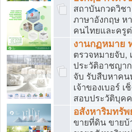
สถาบันกวดวิชา 
ภาษาอังกฤษ หา
คนไทยและครูต่
งานกฏหมาย 
ตรวจหมายจับ, เ
ประวัติอาชญาก
จับ รับสืบหาค
เจ้าของเบอร์ เช
สอบประวัติบุค
อสังหาริมทรัพย
ขายที่ดิน ขาย