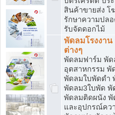
บัตรเครดิต ประก
สินค้าขายส่ง โฆ
รักษาความปลอดภั
รับจัดดอกไม้
พัดลมโรงงาน พ
ต่างๆ
พัดลมฟาร์ม พั
อุตสาหกรรม พั
พัดลมใบพัดดำ 
พัดลม3ใบพัด 
พัดลมติดผนัง พั
และอุปกรณ์ความ