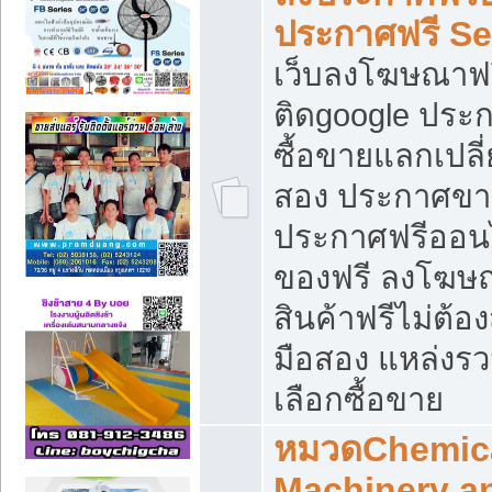
ประกาศฟรี S
เว็บลงโฆษณาฟร
ติดgoogle ประ
ซื้อขายแลกเปลี่
สอง ประกาศขา
ประกาศฟรีออนไ
ของฟรี ลงโฆษ
สินค้าฟรีไม่ต้
มือสอง แหล่งร
เลือกซื้อขาย
หมวดChemica
Machinery a