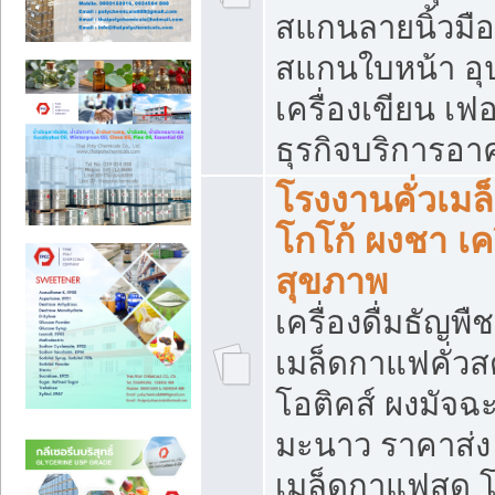
สแกนลายนิ้วมือ 
สแกนใบหน้า อ
เครื่องเขียน เฟ
ธุรกิจบริการอา
โรงงานคั่วเม
โกโก้ ผงชา เค
สุขภาพ
เครื่องดื่มธัญพื
เมล็ดกาแฟคั่วสด
โอติคส์ ผงมัจ
มะนาว ราคาส่
เมล็ดกาแฟสด โ