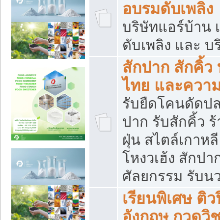
อบรมดับเพลิง
บริษัทแอร์บ้าน 
ดับเพลิง และ บร
สักปาก สักคิ้
ไทย และควา
รับยืดโคนดัดปลา
ปาก รับสักคิ้ว ร
ฝุ่น สไตล์เกาห
โหงวเฮ้ง สักปา
ศัลยกรรม รับน
เรียนพิเศษ ติ
อังกฤษ กวดวิ