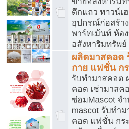
ขายอสังหาริมทร
ตึกแถว ทาวน์เฮาส
อุปกรณ์ก่อสร้าง
พาร์ทเม้นท์ ห้อง
อสังหาริมทรัพย์
ผลิตมาสคอต ร้
กาย แฟชั่น กระ
รับทำมาสคอต ผ
คอต เช่ามาสคอ
ซ่อมMascot จำห
mascot รับทำม
คอต แฟชั่น กระเ