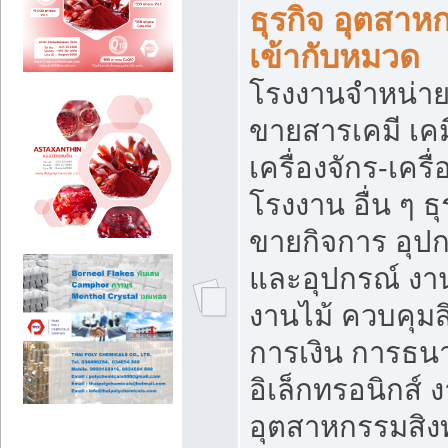
ธุรกิจ อุตสาหก
เข้ากับหมวด
โรงงานจำหน่าย
ขายสารเคมี เค
เครื่องจักร-เครื
โรงงาน อื่น ๆ ธุ
ขายกิจการ อุป
และอุปกรณ์ งา
งานไม้ ควบคุมส
การเงิน การธน
อิเล็กทรอนิกส์ 
อุตสาหกรรมสิงท