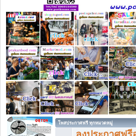
โพสประกาศฟรี ทุกหมวดหมู่
ลงประกาศฟรีอ