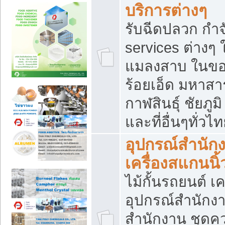
บริการต่างๆ
รับฉีดปลวก กำจ
services ต่างๆ 
แมลงสาบ ในขอน
ร้อยเอ็ด มหาสา
กาฬสินธุ์ ชัยภ
และที่อื่นๆทั่วไ
อุปกรณ์สำนักง
เครื่องสแกนนิ้ว
ไม้กั้นรถยนต์ เค
อุปกรณ์สำนักง
สำนักงาน ชุดคว