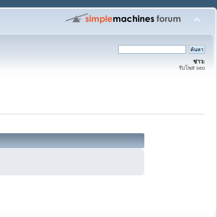
ข่าว:
รับโพส seo