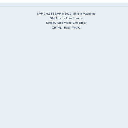
SMF 2.0.18
|
SMF © 2016
,
Simple Machines
SMFAds
for
Free Forums
Simple Audio Video Embedder
XHTML
RSS
WAP2