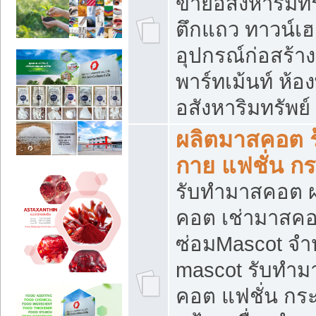
ขายอสังหาริมทร
ตึกแถว ทาวน์เฮาส
อุปกรณ์ก่อสร้าง
พาร์ทเม้นท์ ห้อง
อสังหาริมทรัพย์
ผลิตมาสคอต ร้
กาย แฟชั่น กระ
รับทำมาสคอต ผ
คอต เช่ามาสคอ
ซ่อมMascot จำห
mascot รับทำม
คอต แฟชั่น กระเ