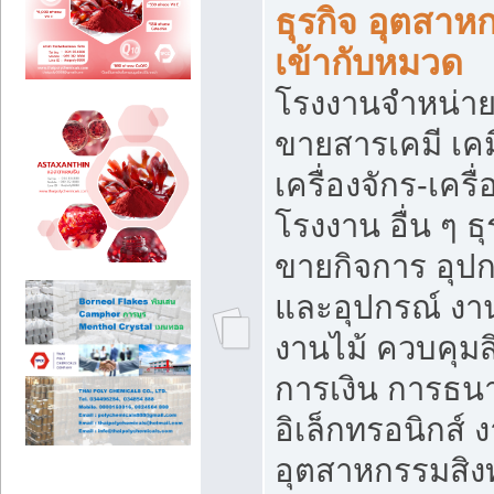
ธุรกิจ อุตสาหก
เข้ากับหมวด
โรงงานจำหน่าย
ขายสารเคมี เค
เครื่องจักร-เครื
โรงงาน อื่น ๆ ธุ
ขายกิจการ อุป
และอุปกรณ์ งา
งานไม้ ควบคุมส
การเงิน การธน
อิเล็กทรอนิกส์ 
อุตสาหกรรมสิงท