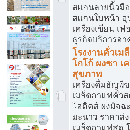
สแกนลายนิ้วมือ 
สแกนใบหน้า อ
เครื่องเขียน เฟ
ธุรกิจบริการอา
โรงงานคั่วเม
โกโก้ ผงชา เค
สุขภาพ
เครื่องดื่มธัญพื
เมล็ดกาแฟคั่วสด
โอติคส์ ผงมัจ
มะนาว ราคาส่
เมล็ดกาแฟสด โ