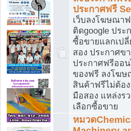
ประกาศฟรี S
เว็บลงโฆษณาฟร
ติดgoogle ประ
ซื้อขายแลกเปลี่
สอง ประกาศขา
ประกาศฟรีออนไ
ของฟรี ลงโฆษ
สินค้าฟรีไม่ต้
มือสอง แหล่งร
เลือกซื้อขาย
หมวดChemica
Machinery a