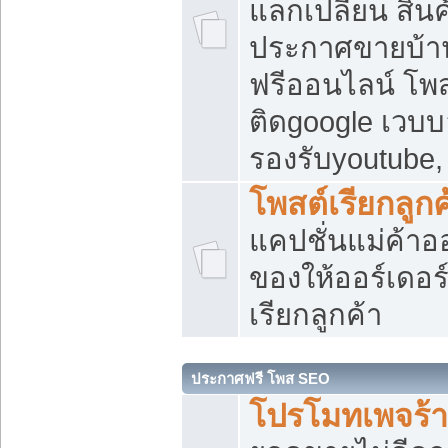
แลกเปลี่ยน สิน
ประกาศขายบ้า
ฟรีออนไลน์ โพส
ติดgoogle เวบบ
รองรับyoutube
โพสต์เรียกลูกค
แคปชั่นแม่ค้าอ
ของให้ออร์เดอร์
เรียกลูกค้า
ประกาศฟรี โพส SEO
โปรโมทเพจร้า