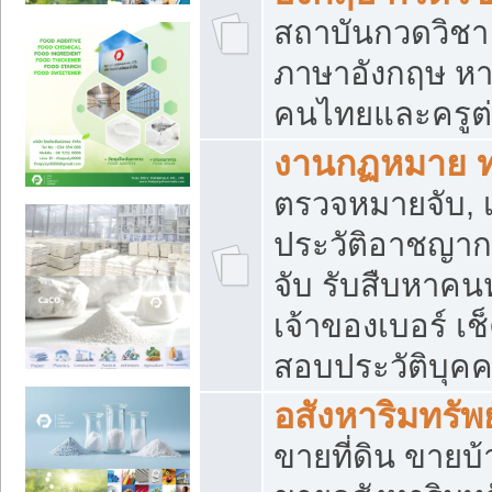
สถาบันกวดวิชา 
ภาษาอังกฤษ หา
คนไทยและครูต่
งานกฏหมาย 
ตรวจหมายจับ, เ
ประวัติอาชญาก
จับ รับสืบหาค
เจ้าของเบอร์ เช
สอบประวัติบุค
อสังหาริมทรัพย
ขายที่ดิน ขาย