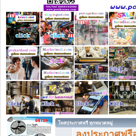
โพสประกาศฟรี ทุกหมวดหมู่
ลงประกาศฟรีอ