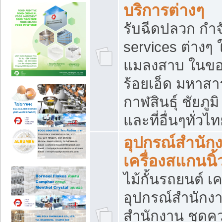
บริการต่างๆ
รับฉีดปลวก กำจ
services ต่างๆ 
แมลงสาบ ในขอน
ร้อยเอ็ด มหาสา
กาฬสินธุ์ ชัยภ
และที่อื่นๆทั่วไ
อุปกรณ์สำนักง
เครื่องสแกนนิ้ว
ไม้กั้นรถยนต์ เค
อุปกรณ์สำนักง
สำนักงาน ชุดคว