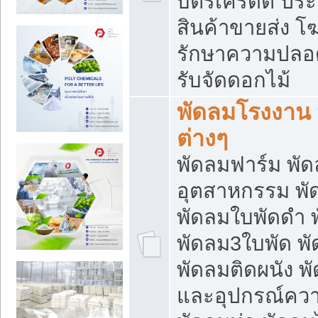
บัตรเครดิต ประก
สินค้าขายส่ง โฆ
รักษาความปลอดภั
รับจัดดอกไม้
พัดลมโรงงาน พ
ต่างๆ
พัดลมฟาร์ม พั
อุตสาหกรรม พั
พัดลมใบพัดดำ 
พัดลม3ใบพัด 
พัดลมติดผนัง พั
และอุปกรณ์ความ