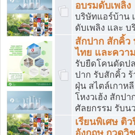
อบรมดับเพลิง
บริษัทแอร์บ้าน 
ดับเพลิง และ บร
สักปาก สักคิ้
ไทย และควา
รับยืดโคนดัดปลา
ปาก รับสักคิ้ว ร
ฝุ่น สไตล์เกาห
โหงวเฮ้ง สักปา
ศัลยกรรม รับน
เรียนพิเศษ ติ
อังกฤษ กวดวิ