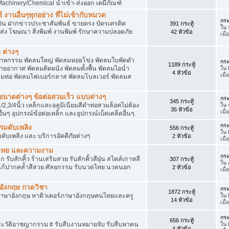
achinery/Chemical นำเข้า-ส่งออก เคมีภัณฑ์
 งานอื่นๆทุกอย่าง ที่ไม่เข้ากับหมวด
กระ
ด เช่น ฝากข่าวประชาสัมพันธ์ ขายตรง บัตรเครดิต
391 กระทู้
ใน
ยส่ง โฆษณา สิ่งพิมพ์ งานพิมพ์ รักษาความปลอดภัย
42 หัวข้อ
เมื
 ต่างๆ
สาหกรรม พัดลมใหญ่ พัดลมหอยโข่ง พัดลมใบพัดดำ
กระ
1189 กระทู้
ยอากาศ พัดลมติดผนัง พัดลมตั้งพื้น พัดลมไอน่ำ
ใน
4 หัวข้อ
เมื
ลมท่อ พัดลมไฟเบอร์กลาส พัดลมโบลเวอร์ พัดลมส
็กขนาดต่างๆ ข้อต่อสวมเร็ว แบบต่างๆ
กระ
345 กระทู้
1/2,3/4นิ้ว เหล็กและอลูมิเนียมสีดำท่อสวมล็อคไม่ต้อง
ใน
35 หัวข้อ
เมื
ื่นๆ อุปกรณ์ข้อต่อเหล็ก และอุปกรณ์เบ็ดเตล็ดอื่นๆ.
กระ
บรมดับเพลิง
556 กระทู้
ใน
มดับเพลิง และ บริการอัคคีภัยต่างๆ
2 หัวข้อ
เมื
วดไทย และความงาม
กระ
 รับสักคิ้ว ร้านเสริมสวย รับสักคิ้วสีฝุ่น สไตล์เกาหลี
307 กระทู้
ใน
แก้ปากคล้ำสีสวย ศัลยกรรม รับนวดไทย นวดนอก
2 หัวข้อ
เมื
าอังกฤษ กวดวิชา
กระ
1872 กระทู้
ภาษาอังกฤษ หาติวเตอร์ภาษาอังกฤษคนไทยและครู
ใน
14 หัวข้อ
เมื่
กระ
656 กระทู้
ประวัติอาชญากรรม # รับสืบงานหมายจับ รับสืบหาคน
ใน
4 หัวข้อ