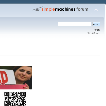
ข่าว:
รับโพส seo