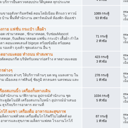
เมื
ัด บริการยื่นตรวจสอบประวัติบุคคล ทุกประเภท
กระ
นขายอสังหาริมทรัพย์ คอนโดมิเนียม ตึกแถว ทาวน์
1089 กระทู้
ใน
าง บ้าน พื้นที่สำนักงาน อพาร์ทเม้นท์ ห้องพัก-ห้องเช่า
53 หัวข้อ
เมื่
งกาย แฟชั่น กระเป๋า เสื้อผ้า
อต เช่ามาสคอต , ซักมาสคอต, รับซ่อมMascot
กระ
71 กระทู้
สคอต ,รับผลิตมาสคอต แฟชั่น กระเป๋า เสื้อผ้า กำไล
ใน
2 หัวข้อ
เมื
ว่นตา คอนแทคเลนส์ bigeye สร้อยข้อมือ สร้อยคอ
 รองเท้า ถุงเท้า ชุดแต่งงาน อื่น ๆ
ต ลาดยางมะตอย ทำถนน ทำสะพาน
กระ
423 กระทู้
ื่องตัดคอนกรีต บริษัทรับเหมาก่อสร้าง ลาดยางมะตอย
ใน
3 หัวข้อ
เมื
ารต่างๆ
กระ
services ต่างๆ ให้บริการด้านๆ มด หนู แมลงสาบ ใน
278 กระทู้
ใน
าม เมืองเลย กาฬสินธุ์ ชัยภูมิ สกลนคร นครพนม และ
1 หัวข้อ
เมื
่องสแกนนิ้ว เครื่องกั้นทางเดิน
กระ
ุปกรณ์สำนักงาน นาฬิกายาม อุปกรณ์สำนักงาน ชุด
1034 กระทู้
ใน
 ประตูอัตโนมัติ เครืองสแกนใบหน้า อุปกรณ์นำเสนอ
5 หัวข้อ
เมื
าน ธุรกิจบริการอาคาร สถานที่
โก้ ผงชา เครื่องดื่ม อาหารและสุขภาพ
กระ
ตเมล็ดกาแฟคั่วสด เครื่องดื่มโกโก้พรีไบโอติคส์ ผง
87 กระทู้
ใน
ง อาหารและสุขภาพ เมล็ดกาแฟสด โรงงานโกโก้
1 หัวข้อ
เมื