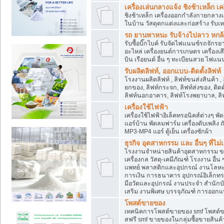
เครื่องเล่นกลางแจ้ง ชิงช้าเหล็ก 
ชิงช้าเหล็ก เครื่องออกกำลังกายกลางแ
ในบ้าน วัสดุตกแต่งและก่อสร้าง รับเห
รถ ยานพาหนะ รับจ้างไปลาว หกล้อ ส
รับซื้อบิ๊กไบค์ รับจัดไฟแนนซ์รถจัก
อะไหล่ เครื่องยนต์การเกษตร เครื่องเ
บิน เรือยนต์ อื่น ๆ ทะเบียนสวย ไฟแนนซ
รับผลิตลิฟท์, ออกแบบ-ติดตั้งลิฟท์
โรงงานผลิตลิฟท์ , ลิฟท์ขนส่งสินค้า ,
ยกของ, ลิฟท์กระจก, ลิฟท์ส่งของ, ติดต
ลิฟท์นอกอาคาร, ลิฟท์โรงพยาบาล, ลิฟ
เครื่องใช้ไฟฟ้า
เครื่องใช้ไฟฟ้าอิเล็คทรอนิคส์ต่าง
แอร์บ้าน พัดลมฟาร์ม เครื่องดับเพลิง
MP3-MP4 แอร์ ตู้เย็น เครื่องซักผ้า
ธุรกิจ อุตสาหกรรม และ อื่นๆ ที่ไม
โรงงานจำหน่ายสินค้าอุตสาหกรรม ขาย
เครื่องกล วัสดุ-เคมีภัณฑ์ โรงงาน อื่
แพทย์ พลาสติกและอุปกรณ์ งานโลหะ 
การเงิน การธนาคาร อุปกรณ์อิเล็กทรอ
มือวัดและอุปกรณ์ งานประจำ สำนักบัญ
เสริม งานพิเศษ บรรจุภัณฑ์ การออก
โพสต์ขายของ
เทคนิคการโพสต์ขายของ smf โพสต์
สฟรี smf ขายของในกลุ่มซื้อขายสินค