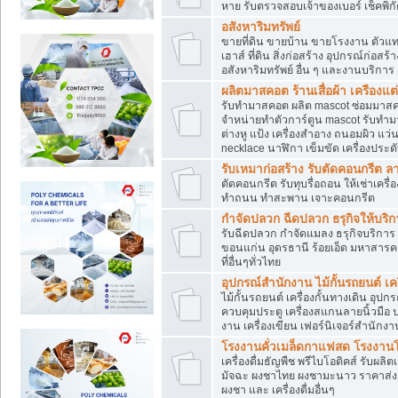
หาย รับตรวจสอบเจ้าของเบอร์ เช็คพิก
อสังหาริมทรัพย์
ขายที่ดิน ขายบ้าน ขายโรงงาน ตัวแท
เฮาส์ ที่ดิน สิ่งก่อสร้าง อุปกรณ์ก่อสร้
อสังหาริมทรัพย์ อื่น ๆ และงานบริการ
ผลิตมาสคอต ร้านเสื่อผ้า เครืองแต่
รับทำมาสคอต ผลิต mascot ซ่อมมาสค
จำหน่ายทำตัวการ์ตูน mascot รับทำมา
ต่างหู แป้ง เครื่องสำอาง ถนอมผิว แ
necklace นาฬิกา เข็มขัด เครื่องประดับ
รับเหมาก่อสร้าง รับตัดคอนกรี
ตัดคอนกรีต รับทุบรื่อถอน ให้เช่าเคร
ทำถนน ทำสะพาน เจาะคอนกรีต
กำจัดปลวก ฉีดปลวก ธรุกิจให้บริก
รับฉีดปลวก กำจัดแมลง ธรุกิจบริการ 
ขอนแก่น อุดรธานี ร้อยเอ็ด มหาสารค
ที่อื่นๆทั่วไทย
อุปกรณ์สำนักงาน ไม้กั้นรถยนต์ เครื
ไม้กั้นรถยนต์ เครื่องกั้นทางเดิน อ
ควบคุมประตู เครื่องสแกนลายนิ้วมือ
งาน เครื่องเขียน เฟอร์นิเจอร์สำนักง
โรงงานคั่วเมล็ดกาแฟสด โรงงานโก
เครื่องดื่มธัญพืช พรีไบโอติคส์ รับผลิ
มัจฉะ ผงชาไทย ผงชามะนาว ราคาส่
ผงชา และ เครื่องดื่มอื่นๆ