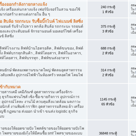
เครื่องออกกำลังกายกลางแจ้ง
กระ
240 กระทู้
จ้ง เครื่องเล่นกลางแจ้ง เฟอร์นิเจอร์ในสวน ของใช้
ใน
1 หัวข้อ
เมื
มาก่อสร้าง ตกแต่งภายใน อื่น ๆ
ิบล้อ รถกระบะ รับซื้อบิ๊กไบค์ ไฟแนนซ์ ลิสซิ่ง
กระ
รยานยนต์ รับจ้างไปลาว หกล้อ สิบล้อ รถกระบะ รถยนต์
375 กระทู้
ใน
สียงและประดับยนต์ จักรยานยนต์ มอเตอร์ไซต์ เครื่อง
3 หัวข้อ
เมื
์ ลิสซิ่ง
กระ
 ลิฟท์โรงงาน ลิฟท์บ้านไฮดรอลิค , ลิฟต์ขนของ, ลิฟต์
688 กระทู้
ใน
ั้ง ลิฟต์บรรทุกสินค้า , ลิฟท์โดยสาร, ลิฟท์ในอาคาร,
2 หัวข้อ
เมื
ท์โดยสาร, ลิฟท์บรรทุก , ลิฟท์ขนส่งอาหาร
กระ
ๆ พัดลมยักษ์ พัดลมเพดานขนาดใหญ่ พัดลมอุตสาหกรรม
314 กระทู้
ใน
 ถังดับเพลิง อุปกรณ์ไฟฟ้าในห้องครัว หลอดไฟ โคมไฟ
2 หัวข้อ
เมื
่เข้ากับหมวด
สารเคมี เคมีภัณฑ์ อุตสาหกรรม เครื่องจักร-
น ๆ ธุรกิจแฟรนไชส์ เซ้ง-ซื้อ-ขายกิจการ อุปกรณ์การ
กระ
1145 กระทู้
อุปกรณ์โลหะ งานไม้ ควบคุมสิ่งแวดล้อม มลภาวะ
ใน
65 หัวข้อ
เมื
นิกส์ งานพิมพ์ กราฟิก อุตสาหกรรมสิงทอ ผ้า เครื่อง
ชี กฏหมาย ส่งออก นำเข้า ขนส่ง logistic ธุรกิจ
แบบ
ขายของให้ยอดขายปัง โพสต์ขายของให้ยอดขายปังโพ
กระ
้า โพสขายของยังไงให้มีคนซื้อ smf โพสขายของแบบ
36848 กระทู้
ใน