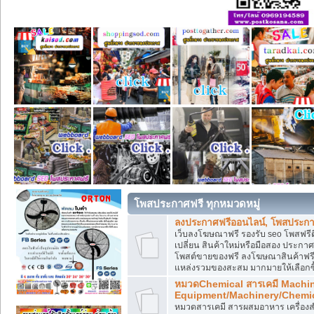
โพสประกาศฟรี ทุกหมวดหมู่
ลงประกาศฟรีออนไลน์, โพสประกา
เว็บลงโฆษณาฟรี รองรับ seo โพสฟรี
เปลี่ยน สินค้าใหม่หรือมือสอง ประ
โพสต์ขายของฟรี ลงโฆษณาสินค้าฟรี
แหล่งรวมของสะสม มากมายให้เลือกซ
หมวดChemical สารเคมี Machi
Equipment/Machinery/Chemi
หมวดสารเคมี สารผสมอาหาร เครื่องสำ