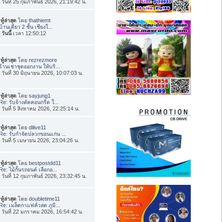
่อ วันที่ 25 กุมภาพันธ์ 2026, 21:19:42 น.
ทู้ล่าสุด
โดย
thathiemt
บ้านเดี่ยว 2 ชั้น เชียงใ...
อ
วันนี้
เวลา 12:50:12
ทู้ล่าสุด
โดย
rezrezmore
ร้านเช่าชุดออกงาน ให้บริ...
่อ วันที่ 30 มิถุนายน 2026, 10:07:03 น.
ทู้ล่าสุด
โดย
sayjung1
Re: รับจ้างตัดคอนกรีต ใ...
่อ วันที่ 5 สิงหาคม 2026, 22:25:14 น.
ทู้ล่าสุด
โดย
dilive11
Re: รับกำจัดปลวกขอนแก่น ...
่อ วันที่ 5 เมษายน 2026, 23:04:26 น.
ทู้ล่าสุด
โดย
bestpostdd11
Re: ไม้กั้นรถยนต์ เลือกอ...
่อ วันที่ 12 กุมภาพันธ์ 2026, 23:32:45 น.
ทู้ล่าสุด
โดย
doubletime11
Re: เมล็ดกาแฟคั่วสด ภูมี...
่อ วันที่ 22 มกราคม 2026, 16:54:42 น.