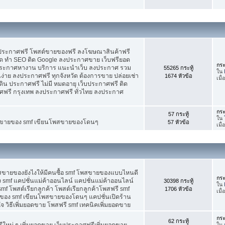
บประกาศฟรี โพสต์ขายของฟรี ลงโฆษณาสินค้าฟรี
ัด ทำ SEO ติด Google ลงประกาศขาย เว็บฟรียอด
กระ
ะกาศหางาน บริการ แนะนำเว็บ ลงประกาศ รวม
55265 กระทู้
ใน
นง่าย ลงประกาศฟรี ทุกจังหวัด ต้องการขาย ปล่อยเช่า
1674 หัวข้อ
เมื่
ดิน ประกาศฟรี ไม่มี หมดอายุ เว็บประกาศฟรี ติด
าศฟรี กรุงเทพ ลงประกาศฟรี ทั่วไทย ลงประกาศ
กระ
57 กระทู้
ใน
ต์ขายของ smf เขียนโพสขายของโดนๆ
57 หัวข้อ
เมื
พสขายของยังไงให้มีคนซื้อ smf โพสขายของแบบไหนดี
กระ
 smf แคปชั่นแม่ค้าออนไลน์ แคปชั่นแม่ค้าออนไลน์
30398 กระทู้
ใน
smf โพสต์เรียกลูกค้า โพสต์เรียกลูกค้าโพสฟรี smf
1706 หัวข้อ
เมื
ของ smf เขียนโพสขายของโดนๆ แคปชั่นเปิดร้าน
 วิธีเพิ่มยอดขาย โพสฟรี smf เทคนิคเพิ่มยอดขาย
กระ
62 กระทู้
ใหม่ ๆ เพิ่มยอดขาย เว็บประกาศฟรีเพิ่มยอดขาย
ใน