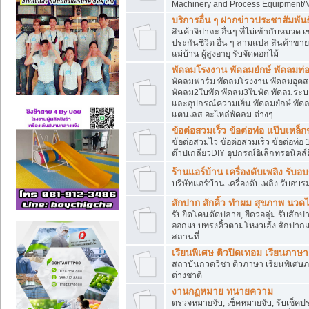
Machinery and Process Equipment/M
บริการอื่น ๆ ฝากข่าวประชาสัมพันธ์
สินค้าจิปาถะ อื่นๆ ที่ไม่เข้ากับหมว
ประกันชีวิต อื่น ๆ ล่ามแปล สินค้าขา
แม่บ้าน ผู้สูงอายุ รับจัดดอกไม้
พัดลมโรงงาน พัดลมยํกษ์ พัดลมท่อ
พัดลมฟาร์ม พัดลมโรงงาน พัดลมอุต
พัดลม2ใบพัด พัดลม3ใบพัด พัดลมระบา
และอุปกรณ์ความเย็น พัดลมยํกษ์ พัด
แตนเลส อะไหล่พัดลม ต่างๆ
ข้อต่อสวมเร็ว ข้อต่อท่อ แป๊บเหล
ข้อต่อสวมไว ข้อต่อสวมเร็ว ข้อต่อท่อ 
ต๊าปเกลียวDIY อุปกรณ์อิเล็กทรอนิคส์อ
ร้านแอร์บ้าน เครื่องดับเพลิง รับอ
บริษัทแอร์บ้าน เครื่องดับเพลิง รับอบร
สักปาก สักคิ้ว ทำผม สุขภาพ น
รับยืดโคนดัดปลาย, ยืดวอลุ่ม รับสักปาก
ออกแบบทรงคิ้วตามโหงวเฮ้ง สักปาก
สถานที่
เรียนพิเศษ ติวปิดเทอม เรียนภาษ
สถาบันกวดวิชา ติวภาษา เรียนพิเศษ
ต่างชาติ
งานกฏหมาย ทนายความ
ตรวจหมายจับ, เช็คหมายจับ, รับเช็ค