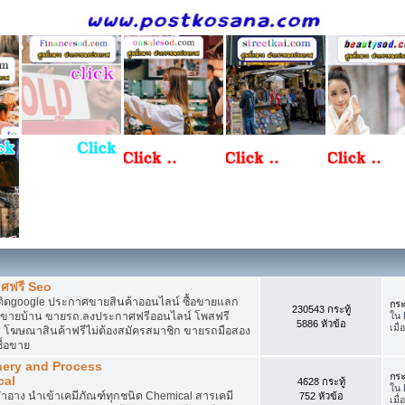
ศฟรี Seo
ติดgoogle ประกาศขายสินค้าออนไลน์ ซื้อขายแลก
กระ
230543 กระทู้
กาศขายบ้าน ขายรถ.ลงประกาศฟรีออนไลน์ โพสฟรี
ใน
5886 หัวข้อ
เมื่
 โฆษณาสินค้าฟรีไม่ต้องสมัครสมาชิก ขายรถมือสอง
ื้อขาย
nery and Process
กระ
cal
4628 กระทู้
ใน
อาง นำเข้าเคมีภัณฑ์ทุกชนิด Chemical สารเคมี
752 หัวข้อ
เมื่