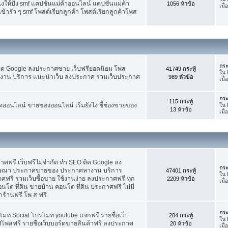
ห้ปัง smf แคปชั่นแม่ค้าออนไลน์ แคปชั่นแม่ค้า
1056 หัวข้อ
เมื
้ารัว ๆ smf โพสต์เรียกลูกค้า โพสต์เรียกลูกค้าโพส
กระ
ติด Google ลงประกาศขาย เว็บฟรียอดนิยม โพส
41749 กระทู้
ใน
น บริการ แนะนำเว็บ ลงประกาศ รวมเว็บประกาศ
989 หัวข้อ
เมื
กระ
115 กระทู้
อนไลน์ ขายของออนไลน์ เริ่มยังไง ชี้ช่องขายของ
ใน
13 หัวข้อ
เมื่
ฟรี เว็บฟรีไม่จำกัด ทำ SEO ติด Google ลง
กระ
ฆษณา ประกาศขายของ ประกาศหางาน บริการ
47401 กระทู้
ใน
รี รวมเว็บซื้อขาย ใช้งานง่าย ลงประกาศฟรี ทุก
2209 หัวข้อ
เมื
อนโด ที่ดิน ขายบ้าน คอนโด ที่ดิน ประกาศฟรี ไม่มี
กร้านฟรี โพ ส ฟรี
กระ
โมท Social โปรโมท youtube แจกฟรี รายชื่อเว็บ
204 กระทู้
ใน
fโพสฟรี รายชื่อเว็บบอร์ดขายสินค้าฟรี ลงประกาศ
20 หัวข้อ
เมื