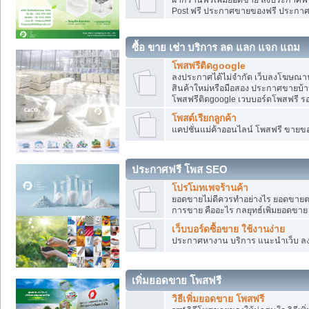
Post ฟรี ประกาศขายของฟรี ประกา
ซื้อ ขาย เช่า บริการ ลด แลก แจก แถม
โพสฟรีติดgoogle
ลงประกาศได้ไม่จำกัด เว็บลงโฆษณาฟ
สินค้าใหม่หรือมือสอง ประกาศขายบ้
โพสฟรีติดgoogle เวบบอร์ดโพสฟรี ร
โพสต์เรียกลูกค้า
แคปชั่นแม่ค้าออนไลน์ โพสฟรี ขายของใ
ประกาศฟรี โพส SEO
โปรโมทเพจร้านค้า
ยอดขายไม่ดีควรทำอย่างไร ยอดขายต
การขาย คืออะไร กลยุทธ์เพิ่มยอดขาย
เว็บบอร์ดซื้อขาย ใช้งานง่าย
ประกาศหางาน บริการ แนะนำเว็บ ล
เพิ่มยอดขาย โพสฟรี
วิธีเพิ่มยอดขาย โพสฟรี