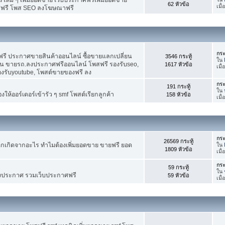
62 หัวข้อ
เมื
ศฟรี โพส SEO ลงโฆษณาฟรี
กระ
รี ประกาศขายสินค้าออนไลน์ ซื้อขายแลกเปลี่ยน
3546 กระทู้
ใน
าน ขายรถ.ลงประกาศฟรีออนไลน์ โพสฟรี รองรับseo,
1617 หัวข้อ
เมื
องรับyoutube, โพสต์ขายของฟรี ลง
กระ
191 กระทู้
ใน
ห้ออร์เดอร์เข้ารัว ๆ smf โพสต์เรียกลูกค้า
158 หัวข้อ
เมื
กระ
26569 กระทู้
กเกิดจากอะไร ทำไมต้องเพิ่มยอดขาย ขายฟรี ยอด
ใน
1809 หัวข้อ
เมื
กระ
59 กระทู้
ใน
งประกาศ รวมเว็บประกาศฟรี
59 หัวข้อ
เมื