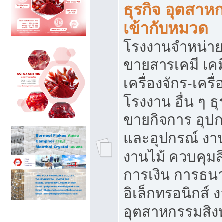
ธุรกิจ อุตสาหก
เข้ากับหมวด
โรงงานจำหน่าย
ขายสารเคมี เค
เครื่องจักร-เครื
โรงงาน อื่น ๆ ธุ
ขายกิจการ อุป
และอุปกรณ์ งา
งานไม้ ควบคุมส
การเงิน การธน
อิเล็กทรอนิกส์ 
อุตสาหกรรมสิงท