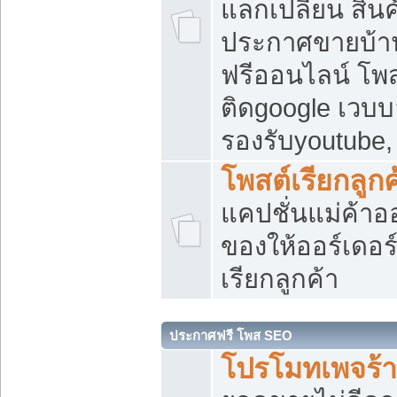
แลกเปลี่ยน สิน
ประกาศขายบ้า
ฟรีออนไลน์ โพส
ติดgoogle เวบบ
รองรับyoutube
โพสต์เรียกลูกค
แคปชั่นแม่ค้าอ
ของให้ออร์เดอร์
เรียกลูกค้า
ประกาศฟรี โพส SEO
โปรโมทเพจร้า