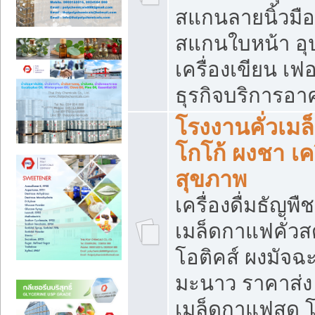
สแกนลายนิ้วมือ 
สแกนใบหน้า อ
เครื่องเขียน เฟ
ธุรกิจบริการอา
โรงงานคั่วเม
โกโก้ ผงชา เค
สุขภาพ
เครื่องดื่มธัญพื
เมล็ดกาแฟคั่วสด
โอติคส์ ผงมัจ
มะนาว ราคาส่
เมล็ดกาแฟสด โ