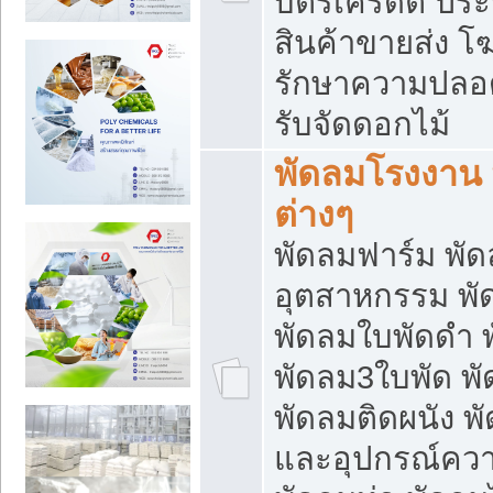
บัตรเครดิต ประก
สินค้าขายส่ง โฆ
รักษาความปลอดภั
รับจัดดอกไม้
พัดลมโรงงาน พ
ต่างๆ
พัดลมฟาร์ม พั
อุตสาหกรรม พั
พัดลมใบพัดดำ 
พัดลม3ใบพัด 
พัดลมติดผนัง พั
และอุปกรณ์ความ