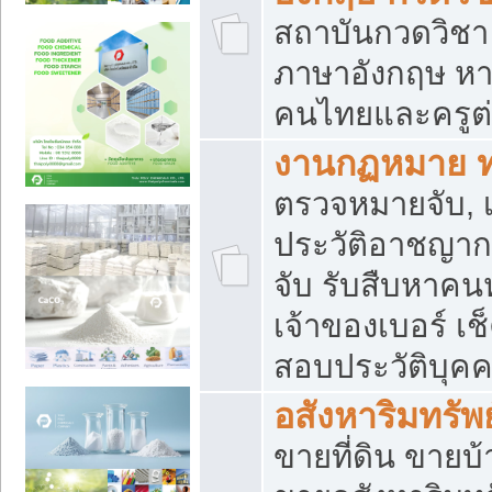
สถาบันกวดวิชา 
ภาษาอังกฤษ หา
คนไทยและครูต่
งานกฏหมาย 
ตรวจหมายจับ, เ
ประวัติอาชญาก
จับ รับสืบหาค
เจ้าของเบอร์ เช
สอบประวัติบุค
อสังหาริมทรัพย
ขายที่ดิน ขาย