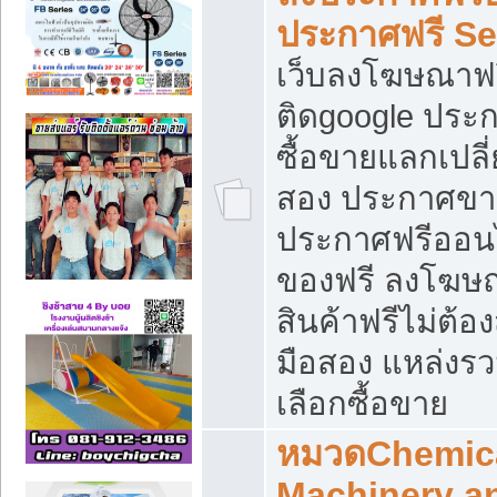
ประกาศฟรี S
เว็บลงโฆษณาฟร
ติดgoogle ประ
ซื้อขายแลกเปลี่
สอง ประกาศขา
ประกาศฟรีออนไ
ของฟรี ลงโฆษ
สินค้าฟรีไม่ต้
มือสอง แหล่งร
เลือกซื้อขาย
หมวดChemica
Machinery a