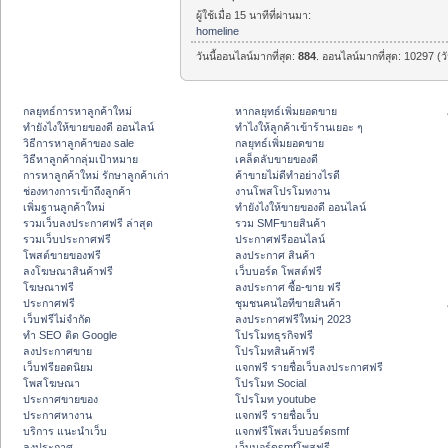
ผู้ใช้เมื่อ 15 นาทีที่ผ่านมา:
homeline
วันนี้ออนไลน์มากที่สุด:
884
. ออนไลน์มากที่สุด: 10297 (ว
กลยุทธ์การหาลูกค้าใหม่
หากลยุทธ์เพิ่มยอดขาย
ทํายังไงให้ขายของดี ออนไลน์
ทําไงให้ลูกค้าเข้าร้านเยอะ ๆ
วิธีการหาลูกค้าของ sale
กลยุทธ์เพิ่มยอดขาย
วิธีหาลูกค้ากลุ่มเป้าหมาย
เคล็ดลับขายของดี
การหาลูกค้าใหม่ รักษาลูกค้าเก่า
ค้าขายไม่ดีทำอย่างไรดี
ช่องทางการเข้าถึงลูกค้า
งานโพสโปรโมทงาน
เพิ่มฐานลูกค้าใหม่
ทํายังไงให้ขายของดี ออนไลน์
รวมเว็บลงประกาศฟรี ล่าสุด
รวม SMFขายสินค้า
รวมเว็บประกาศฟรี
ประกาศฟรีออนไลน์
โพสต์ขายของฟรี
ลงประกาศ สินค้า
ลงโฆษณาสินค้าฟรี
เว็บบอร์ด โพสต์ฟรี
โฆษณาฟรี
ลงประกาศ ซื้อ-ขาย ฟรี
ประกาศฟรี
ชุมชนคนไอทีขายสินค้า
เว็บฟรีไม่จำกัด
ลงประกาศฟรีใหม่ๆ 2023
ทำ SEO ติด Google
โปรโมทธุรกิจฟรี
ลงประกาศขาย
โปรโมทสินค้าฟรี
เว็บฟรียอดนิยม
แจกฟรี รายชื่อเว็บลงประกาศฟรี
โพสโฆษณา
โปรโมท Social
ประกาศขายของ
โปรโมท youtube
ประกาศหางาน
แจกฟรี รายชื่อเว็บ
บริการ แนะนำเว็บ
แจกฟรีโพสเว็บบอร์ดsmf
ลงประกาศ
เว็บบอร์ดsmfโพสฟรี