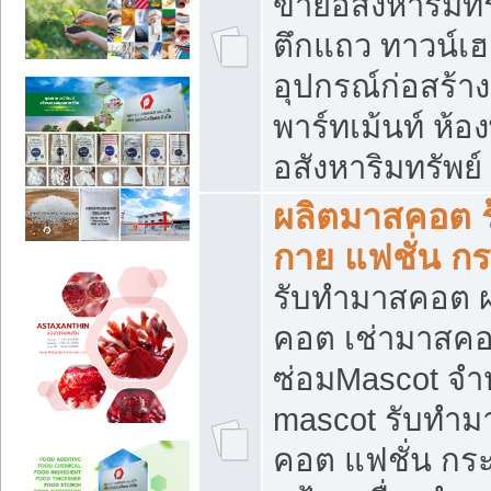
ขายอสังหาริมทร
ตึกแถว ทาวน์เฮาส
อุปกรณ์ก่อสร้าง
พาร์ทเม้นท์ ห้อง
อสังหาริมทรัพย์
ผลิตมาสคอต ร้
กาย แฟชั่น กระ
รับทำมาสคอต ผ
คอต เช่ามาสคอ
ซ่อมMascot จำห
mascot รับทำม
คอต แฟชั่น กระเ