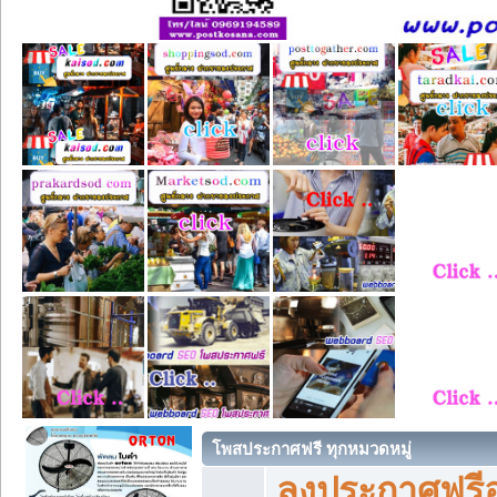
โพสประกาศฟรี ทุกหมวดหมู่
ลงประกาศฟรีอ