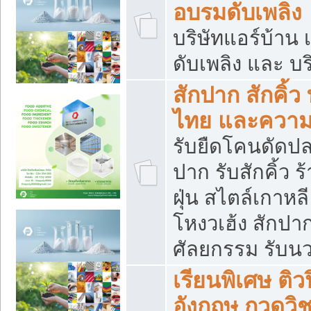
อบรมดับเพลิง
บริษัทแอร์บ้าน 
ดับเพลิง และ บร
สักปาก สักคิ้
ไทย และควา
รับยืดโคนดัดปลา
ปาก รับสักคิ้ว ร
ฝุ่น สไตล์เกาห
โหงวเฮ้ง สักปา
ศัลยกรรม รับน
เรียนพิเศษ ติ
อังกฤษ กวดวิ