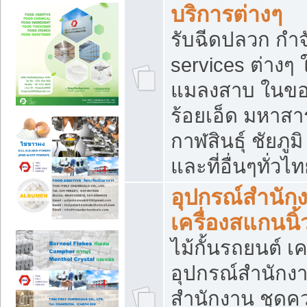
บริการต่างๆ
รับฉีดปลวก กำจ
services ต่างๆ 
แมลงสาบ ในขอน
ร้อยเอ็ด มหาสา
กาฬสินธุ์ ชัยภ
และที่อื่นๆทั่วไ
อุปกรณ์สำนักง
เครื่องสแกนนิ้ว
ไม้กั้นรถยนต์ เค
อุปกรณ์สำนักง
สำนักงาน ชุดคว