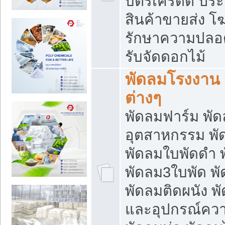
บัตรเครดิต ประก
สินค้าขายส่ง โฆ
รักษาความปลอดภั
รับจัดดอกไม้
พัดลมโรงงาน พ
ต่างๆ
พัดลมฟาร์ม พั
อุตสาหกรรม พั
พัดลมใบพัดดำ 
พัดลม3ใบพัด 
พัดลมติดผนัง พั
และอุปกรณ์ความ