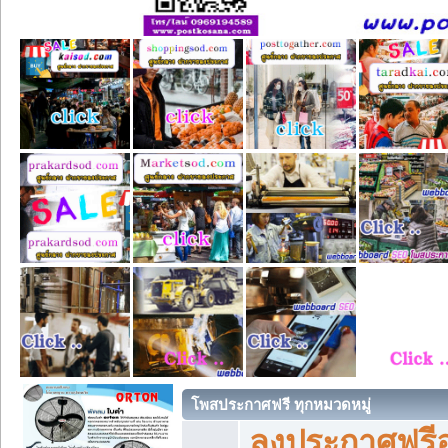
โพสประกาศฟรี ทุกหมวดหมู่
ลงประกาศฟรีอ