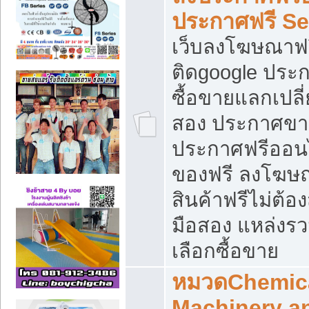
ประกาศฟรี S
เว็บลงโฆษณาฟร
ติดgoogle ประ
ซื้อขายแลกเปลี่
สอง ประกาศขา
ประกาศฟรีออนไ
ของฟรี ลงโฆษ
สินค้าฟรีไม่ต้
มือสอง แหล่งร
เลือกซื้อขาย
หมวดChemica
Machinery a