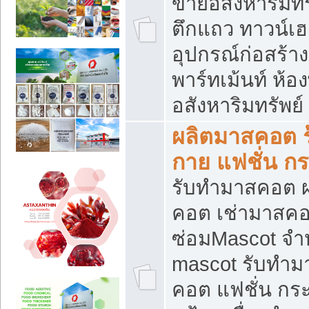
ขายอสังหาริมทร
ตึกแถว ทาวน์เฮาส
อุปกรณ์ก่อสร้าง
พาร์ทเม้นท์ ห้อง
อสังหาริมทรัพย์
ผลิตมาสคอต ร้
กาย แฟชั่น กระ
รับทำมาสคอต ผ
คอต เช่ามาสคอ
ซ่อมMascot จำห
mascot รับทำม
คอต แฟชั่น กระเ