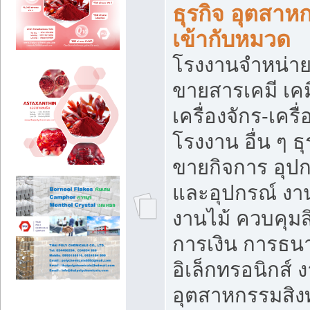
ธุรกิจ อุตสาหก
เข้ากับหมวด
โรงงานจำหน่าย
ขายสารเคมี เค
เครื่องจักร-เครื
โรงงาน อื่น ๆ ธุ
ขายกิจการ อุป
และอุปกรณ์ งา
งานไม้ ควบคุมส
การเงิน การธน
อิเล็กทรอนิกส์ 
อุตสาหกรรมสิงท