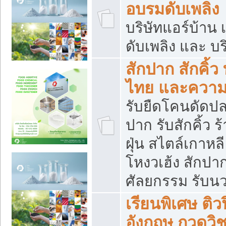
อบรมดับเพลิง
บริษัทแอร์บ้าน 
ดับเพลิง และ บร
สักปาก สักคิ้
ไทย และควา
รับยืดโคนดัดปลา
ปาก รับสักคิ้ว ร
ฝุ่น สไตล์เกาห
โหงวเฮ้ง สักปา
ศัลยกรรม รับน
เรียนพิเศษ ติ
อังกฤษ กวดวิ