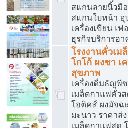
สแกนลายนิ้วมือ 
สแกนใบหน้า อ
เครื่องเขียน เฟ
ธุรกิจบริการอา
โรงงานคั่วเม
โกโก้ ผงชา เค
สุขภาพ
เครื่องดื่มธัญพื
เมล็ดกาแฟคั่วสด
โอติคส์ ผงมัจ
มะนาว ราคาส่
เมล็ดกาแฟสด โ