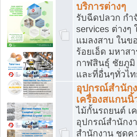
บริการต่างๆ
รับฉีดปลวก กำจ
services ต่างๆ 
แมลงสาบ ในขอน
ร้อยเอ็ด มหาสา
กาฬสินธุ์ ชัยภ
และที่อื่นๆทั่วไ
อุปกรณ์สำนักง
เครื่องสแกนนิ้ว
ไม้กั้นรถยนต์ เค
อุปกรณ์สำนักง
สำนักงาน ชุดคว