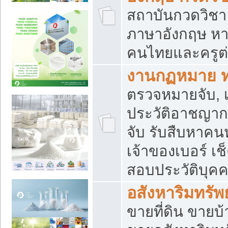
สถาบันกวดวิชา 
ภาษาอังกฤษ หา
คนไทยและครูต่
งานกฏหมาย 
ตรวจหมายจับ, เ
ประวัติอาชญาก
จับ รับสืบหาค
เจ้าของเบอร์ เช
สอบประวัติบุค
อสังหาริมทรัพย
ขายที่ดิน ขาย