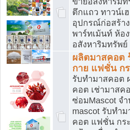
ขายอสังหาริมทร
ตึกแถว ทาวน์เฮาส
อุปกรณ์ก่อสร้าง
พาร์ทเม้นท์ ห้อง
อสังหาริมทรัพย์
ผลิตมาสคอต ร้
กาย แฟชั่น กระ
รับทำมาสคอต ผ
คอต เช่ามาสคอ
ซ่อมMascot จำห
mascot รับทำม
คอต แฟชั่น กระเ