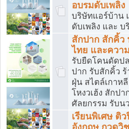
อบรมดับเพลิง
บริษัทแอร์บ้าน 
ดับเพลิง และ บร
สักปาก สักคิ้
ไทย และควา
รับยืดโคนดัดปลา
ปาก รับสักคิ้ว ร
ฝุ่น สไตล์เกาห
โหงวเฮ้ง สักปา
ศัลยกรรม รับน
เรียนพิเศษ ติ
อังกฤษ กวดวิ