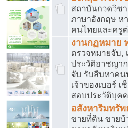
สถาบันกวดวิชา 
ภาษาอังกฤษ หา
คนไทยและครูต่
งานกฏหมาย 
ตรวจหมายจับ, เ
ประวัติอาชญาก
จับ รับสืบหาค
เจ้าของเบอร์ เช
สอบประวัติบุค
อสังหาริมทรัพย
ขายที่ดิน ขาย