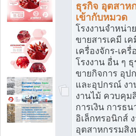
ธุรกิจ อุตสาหก
เข้ากับหมวด
โรงงานจำหน่าย
ขายสารเคมี เค
เครื่องจักร-เครื
โรงงาน อื่น ๆ ธุ
ขายกิจการ อุป
และอุปกรณ์ งา
งานไม้ ควบคุมส
การเงิน การธน
อิเล็กทรอนิกส์ 
อุตสาหกรรมสิงท