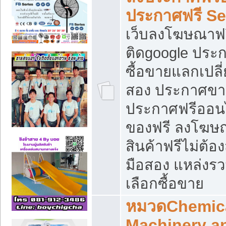
ประกาศฟรี S
เว็บลงโฆษณาฟร
ติดgoogle ประ
ซื้อขายแลกเปลี่
สอง ประกาศขา
ประกาศฟรีออนไ
ของฟรี ลงโฆษ
สินค้าฟรีไม่ต้
มือสอง แหล่งร
เลือกซื้อขาย
หมวดChemica
Machinery a