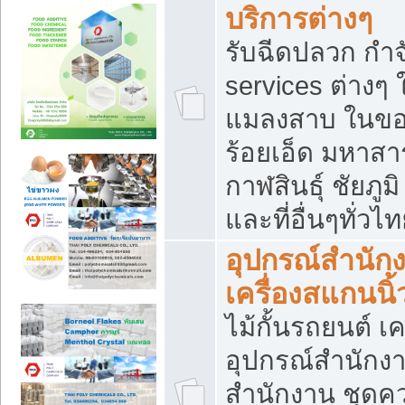
บริการต่างๆ
รับฉีดปลวก กำจ
services ต่างๆ 
แมลงสาบ ในขอน
ร้อยเอ็ด มหาสา
กาฬสินธุ์ ชัยภ
และที่อื่นๆทั่วไ
อุปกรณ์สำนักง
เครื่องสแกนนิ้ว
ไม้กั้นรถยนต์ เค
อุปกรณ์สำนักง
สำนักงาน ชุดคว