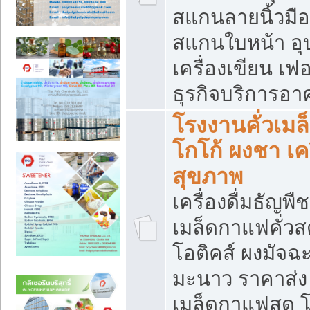
สแกนลายนิ้วมือ 
สแกนใบหน้า อ
เครื่องเขียน เฟ
ธุรกิจบริการอา
โรงงานคั่วเม
โกโก้ ผงชา เค
สุขภาพ
เครื่องดื่มธัญพื
เมล็ดกาแฟคั่วสด
โอติคส์ ผงมัจ
มะนาว ราคาส่
เมล็ดกาแฟสด โ