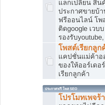
แลกเปลี่ยน สิน
ประกาศขายบ้า
ฟรีออนไลน์ โพส
ติดgoogle เวบบ
รองรับyoutube
โพสต์เรียกลูกค
แคปชั่นแม่ค้าอ
ของให้ออร์เดอร์
เรียกลูกค้า
ประกาศฟรี โพส SEO
โปรโมทเพจร้า