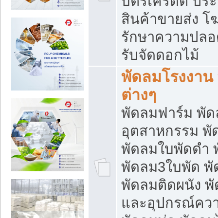
บัตรเครดิต ประก
สินค้าขายส่ง โฆ
รักษาความปลอดภั
รับจัดดอกไม้
พัดลมโรงงาน พ
ต่างๆ
พัดลมฟาร์ม พั
อุตสาหกรรม พั
พัดลมใบพัดดำ 
พัดลม3ใบพัด 
พัดลมติดผนัง พั
และอุปกรณ์ความ