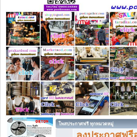
โพสประกาศฟรี ทุกหมวดหมู่
ลงประกาศฟรีอ