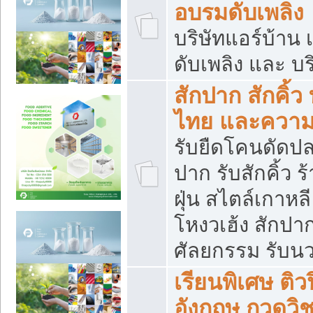
อบรมดับเพลิง
บริษัทแอร์บ้าน 
ดับเพลิง และ บร
สักปาก สักคิ้
ไทย และควา
รับยืดโคนดัดปลา
ปาก รับสักคิ้ว ร
ฝุ่น สไตล์เกาห
โหงวเฮ้ง สักปา
ศัลยกรรม รับน
เรียนพิเศษ ติ
อังกฤษ กวดวิ