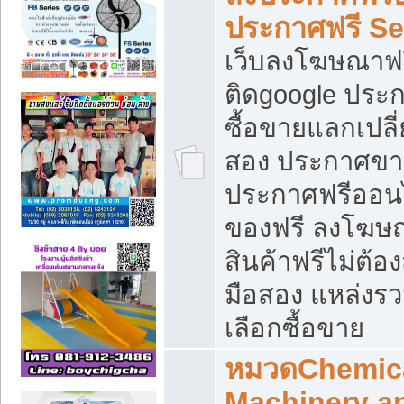
ประกาศฟรี S
เว็บลงโฆษณาฟร
ติดgoogle ประ
ซื้อขายแลกเปลี่
สอง ประกาศขา
ประกาศฟรีออนไ
ของฟรี ลงโฆษ
สินค้าฟรีไม่ต้
มือสอง แหล่งร
เลือกซื้อขาย
หมวดChemica
Machinery a