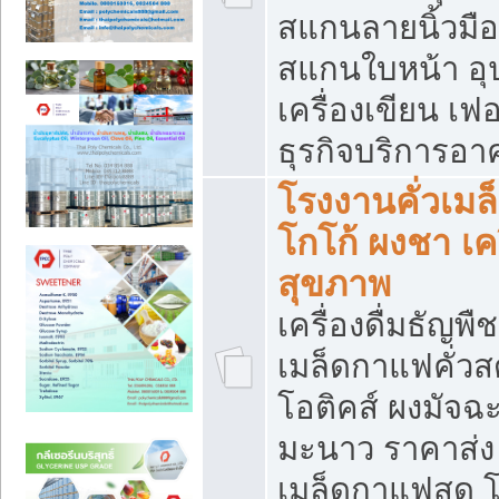
สแกนลายนิ้วมือ 
สแกนใบหน้า อ
เครื่องเขียน เฟ
ธุรกิจบริการอา
โรงงานคั่วเม
โกโก้ ผงชา เค
สุขภาพ
เครื่องดื่มธัญพื
เมล็ดกาแฟคั่วสด
โอติคส์ ผงมัจ
มะนาว ราคาส่
เมล็ดกาแฟสด โ