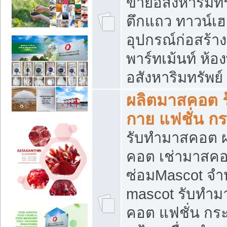
ขายอสังหาริมทร
ตึกแถว ทาวน์เฮาส
อุปกรณ์ก่อสร้าง
พาร์ทเม้นท์ ห้อง
อสังหาริมทรัพย์
ผลิตมาสคอต ร้
กาย แฟชั่น กระ
รับทำมาสคอต ผ
คอต เช่ามาสคอ
ซ่อมMascot จำห
mascot รับทำม
คอต แฟชั่น กระเ