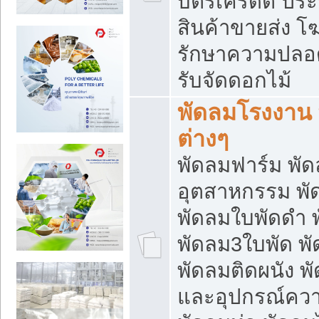
บัตรเครดิต ประก
สินค้าขายส่ง โฆ
รักษาความปลอดภั
รับจัดดอกไม้
พัดลมโรงงาน พ
ต่างๆ
พัดลมฟาร์ม พั
อุตสาหกรรม พั
พัดลมใบพัดดำ 
พัดลม3ใบพัด 
พัดลมติดผนัง พั
และอุปกรณ์ความ