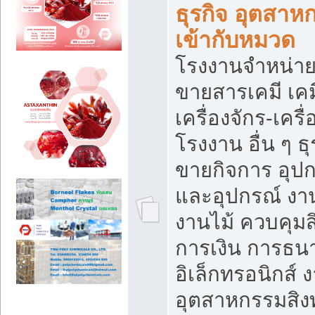
ธุรกิจ อุตสาหก
เข้ากับหมวด
โรงงานจำหน่าย
ขายสารเคมี เค
เครื่องจักร-เครื
โรงงาน อื่น ๆ ธุ
ขายกิจการ อุป
และอุปกรณ์ งา
งานไม้ ควบคุมส
การเงิน การธน
อิเล็กทรอนิกส์ 
อุตสาหกรรมสิงท