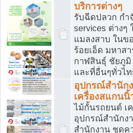
บริการต่างๆ
รับฉีดปลวก กำจ
services ต่างๆ 
แมลงสาบ ในขอน
ร้อยเอ็ด มหาสา
กาฬสินธุ์ ชัยภ
และที่อื่นๆทั่วไ
อุปกรณ์สำนักง
เครื่องสแกนนิ้ว
ไม้กั้นรถยนต์ เค
อุปกรณ์สำนักง
สำนักงาน ชุดคว