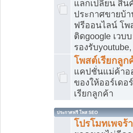
แลกเปลี่ยน สิน
ประกาศขายบ้า
ฟรีออนไลน์ โพส
ติดgoogle เวบบ
รองรับyoutube
โพสต์เรียกลูกค
แคปชั่นแม่ค้าอ
ของให้ออร์เดอร์
เรียกลูกค้า
ประกาศฟรี โพส SEO
โปรโมทเพจร้า