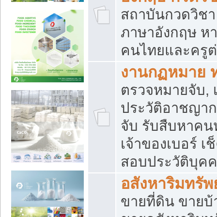
สถาบันกวดวิชา 
ภาษาอังกฤษ หา
คนไทยและครูต่
งานกฏหมาย 
ตรวจหมายจับ, เ
ประวัติอาชญาก
จับ รับสืบหาค
เจ้าของเบอร์ เช
สอบประวัติบุค
อสังหาริมทรัพย
ขายที่ดิน ขาย