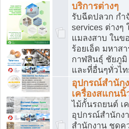
บริการต่างๆ
รับฉีดปลวก กำจ
services ต่างๆ 
แมลงสาบ ในขอน
ร้อยเอ็ด มหาสา
กาฬสินธุ์ ชัยภ
และที่อื่นๆทั่วไ
อุปกรณ์สำนักง
เครื่องสแกนนิ้ว
ไม้กั้นรถยนต์ เค
อุปกรณ์สำนักง
สำนักงาน ชุดคว