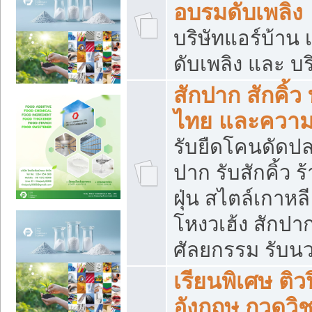
อบรมดับเพลิง
บริษัทแอร์บ้าน 
ดับเพลิง และ บร
สักปาก สักคิ้
ไทย และควา
รับยืดโคนดัดปลา
ปาก รับสักคิ้ว ร
ฝุ่น สไตล์เกาห
โหงวเฮ้ง สักปา
ศัลยกรรม รับน
เรียนพิเศษ ติ
อังกฤษ กวดวิ