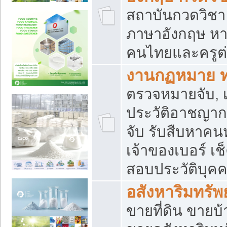
สถาบันกวดวิชา 
ภาษาอังกฤษ หา
คนไทยและครูต่
งานกฏหมาย 
ตรวจหมายจับ, เ
ประวัติอาชญาก
จับ รับสืบหาค
เจ้าของเบอร์ เช
สอบประวัติบุค
อสังหาริมทรัพย
ขายที่ดิน ขาย