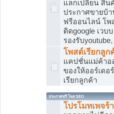
แลกเปลี่ยน สิน
ประกาศขายบ้า
ฟรีออนไลน์ โพส
ติดgoogle เวบบ
รองรับyoutube
โพสต์เรียกลูกค
แคปชั่นแม่ค้าอ
ของให้ออร์เดอร์
เรียกลูกค้า
ประกาศฟรี โพส SEO
โปรโมทเพจร้า