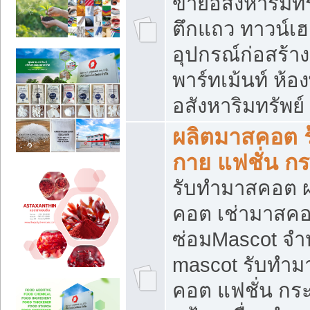
ขายอสังหาริมทร
ตึกแถว ทาวน์เฮาส
อุปกรณ์ก่อสร้าง
พาร์ทเม้นท์ ห้อง
อสังหาริมทรัพย์
ผลิตมาสคอต ร้
กาย แฟชั่น กระ
รับทำมาสคอต ผ
คอต เช่ามาสคอ
ซ่อมMascot จำห
mascot รับทำม
คอต แฟชั่น กระเ