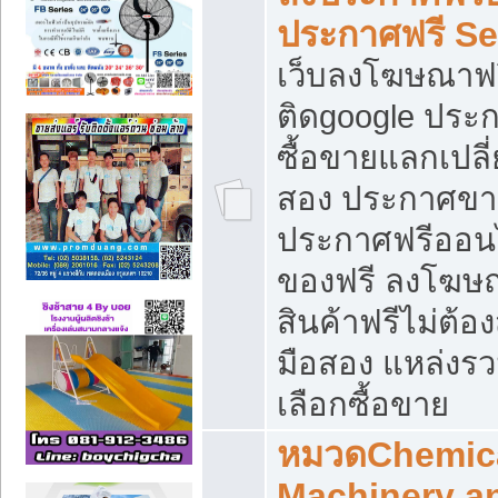
ประกาศฟรี S
เว็บลงโฆษณาฟร
ติดgoogle ประ
ซื้อขายแลกเปลี่
สอง ประกาศขา
ประกาศฟรีออนไ
ของฟรี ลงโฆษ
สินค้าฟรีไม่ต้
มือสอง แหล่งร
เลือกซื้อขาย
หมวดChemica
Machinery a