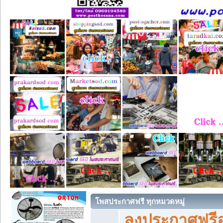
โพสประกาศฟรี ทุกหมวดหมู่
ลงประกาศฟรีอ