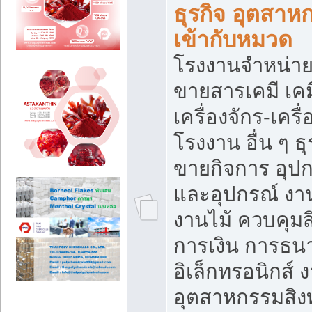
ธุรกิจ อุตสาหก
เข้ากับหมวด
โรงงานจำหน่าย
ขายสารเคมี เค
เครื่องจักร-เครื
โรงงาน อื่น ๆ ธุ
ขายกิจการ อุป
และอุปกรณ์ งา
งานไม้ ควบคุมส
การเงิน การธน
อิเล็กทรอนิกส์ 
อุตสาหกรรมสิงท