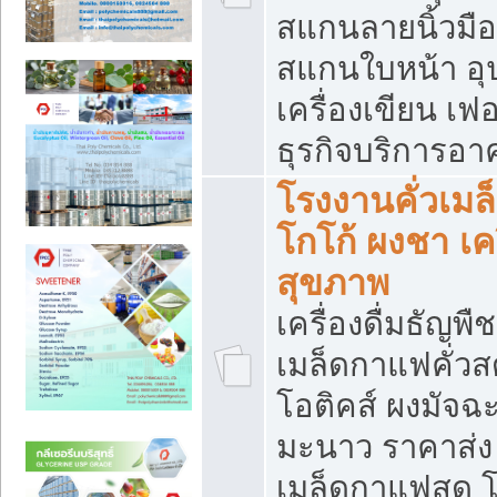
สแกนลายนิ้วมือ 
สแกนใบหน้า อ
เครื่องเขียน เฟ
ธุรกิจบริการอา
โรงงานคั่วเม
โกโก้ ผงชา เค
สุขภาพ
เครื่องดื่มธัญพื
เมล็ดกาแฟคั่วสด
โอติคส์ ผงมัจ
มะนาว ราคาส่
เมล็ดกาแฟสด โ