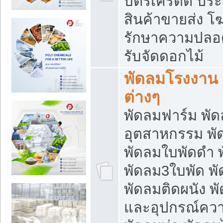
บัตรเครดิต ประก
สินค้าขายส่ง โฆ
รักษาความปลอดภั
รับจัดดอกไม้
พัดลมโรงงาน พ
ต่างๆ
พัดลมฟาร์ม พั
อุตสาหกรรม พั
พัดลมใบพัดดำ 
พัดลม3ใบพัด 
พัดลมติดผนัง พั
และอุปกรณ์ความ