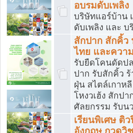
อบรมดับเพลิง
บริษัทแอร์บ้าน 
ดับเพลิง และ บร
สักปาก สักคิ้
ไทย และควา
รับยืดโคนดัดปลา
ปาก รับสักคิ้ว ร
ฝุ่น สไตล์เกาห
โหงวเฮ้ง สักปา
ศัลยกรรม รับน
เรียนพิเศษ ติ
อังกฤษ กวดวิ