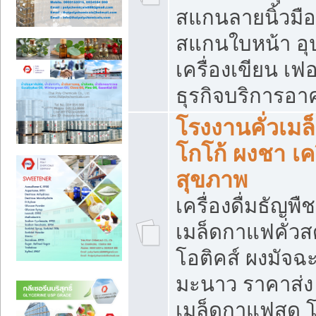
สแกนลายนิ้วมือ 
สแกนใบหน้า อ
เครื่องเขียน เฟ
ธุรกิจบริการอา
โรงงานคั่วเม
โกโก้ ผงชา เค
สุขภาพ
เครื่องดื่มธัญพื
เมล็ดกาแฟคั่วสด
โอติคส์ ผงมัจ
มะนาว ราคาส่
เมล็ดกาแฟสด โ