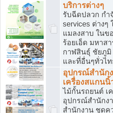
บริการต่างๆ
รับฉีดปลวก กำจ
services ต่างๆ 
แมลงสาบ ในขอน
ร้อยเอ็ด มหาสา
กาฬสินธุ์ ชัยภ
และที่อื่นๆทั่วไ
อุปกรณ์สำนักง
เครื่องสแกนนิ้ว
ไม้กั้นรถยนต์ เค
อุปกรณ์สำนักง
สำนักงาน ชุดคว