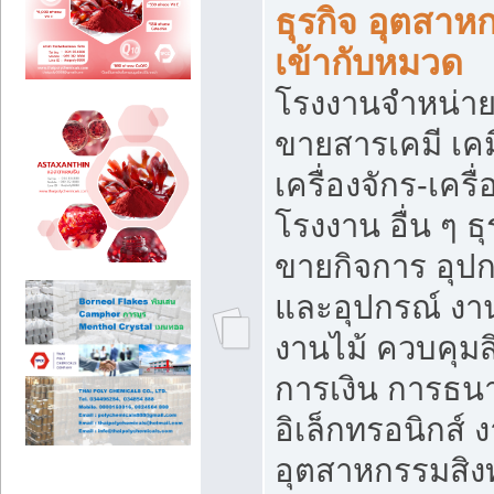
ธุรกิจ อุตสาหก
เข้ากับหมวด
โรงงานจำหน่าย
ขายสารเคมี เค
เครื่องจักร-เครื
โรงงาน อื่น ๆ ธุ
ขายกิจการ อุป
และอุปกรณ์ งา
งานไม้ ควบคุมส
การเงิน การธน
อิเล็กทรอนิกส์ 
อุตสาหกรรมสิงท