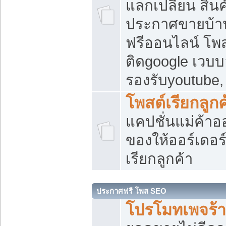
แลกเปลี่ยน สิน
ประกาศขายบ้า
ฟรีออนไลน์ โพส
ติดgoogle เวบบ
รองรับyoutube
โพสต์เรียกลูกค
แคปชั่นแม่ค้าอ
ของให้ออร์เดอร์
เรียกลูกค้า
ประกาศฟรี โพส SEO
โปรโมทเพจร้า