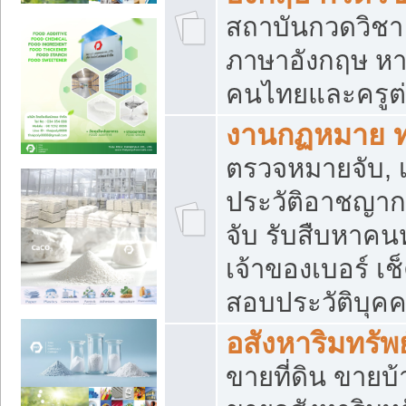
สถาบันกวดวิชา 
ภาษาอังกฤษ หา
คนไทยและครูต่
งานกฏหมาย 
ตรวจหมายจับ, เ
ประวัติอาชญาก
จับ รับสืบหาค
เจ้าของเบอร์ เช
สอบประวัติบุค
อสังหาริมทรัพย
ขายที่ดิน ขาย