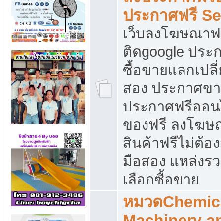
ประกาศฟรี S
เว็บลงโฆษณาฟร
ติดgoogle ประ
ซื้อขายแลกเปลี่
สอง ประกาศขา
ประกาศฟรีออนไ
ของฟรี ลงโฆษ
สินค้าฟรีไม่ต้
มือสอง แหล่งร
เลือกซื้อขาย
หมวดChemica
Machinery a