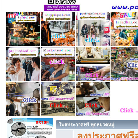
โพสประกาศฟรี ทุกหมวดหมู่
ลงประกาศฟรีอ