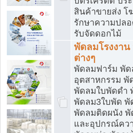
บัตรเครดิต ประก
สินค้าขายส่ง โฆ
รักษาความปลอดภั
รับจัดดอกไม้
พัดลมโรงงาน พ
ต่างๆ
พัดลมฟาร์ม พั
อุตสาหกรรม พั
พัดลมใบพัดดำ 
พัดลม3ใบพัด 
พัดลมติดผนัง พั
และอุปกรณ์ความ