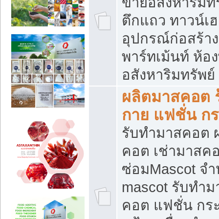
ขายอสังหาริมทร
ตึกแถว ทาวน์เฮาส
อุปกรณ์ก่อสร้าง
พาร์ทเม้นท์ ห้อง
อสังหาริมทรัพย์
ผลิตมาสคอต ร้
กาย แฟชั่น กระ
รับทำมาสคอต ผ
คอต เช่ามาสคอ
ซ่อมMascot จำห
mascot รับทำม
คอต แฟชั่น กระเ