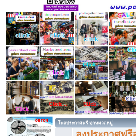
โพสประกาศฟรี ทุกหมวดหมู่
ลงประกาศฟรีอ