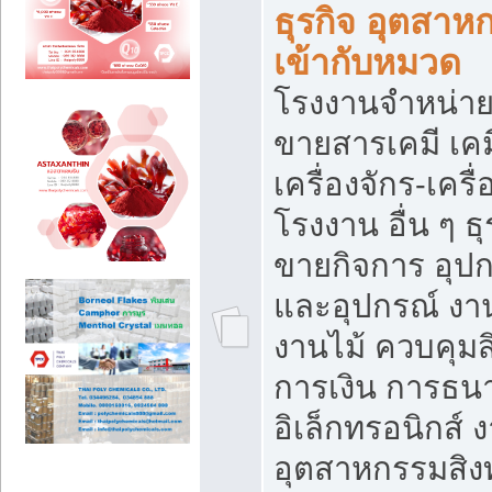
ธุรกิจ อุตสาหก
เข้ากับหมวด
โรงงานจำหน่าย
ขายสารเคมี เค
เครื่องจักร-เครื
โรงงาน อื่น ๆ ธุ
ขายกิจการ อุป
และอุปกรณ์ งา
งานไม้ ควบคุมส
การเงิน การธน
อิเล็กทรอนิกส์ 
อุตสาหกรรมสิงท