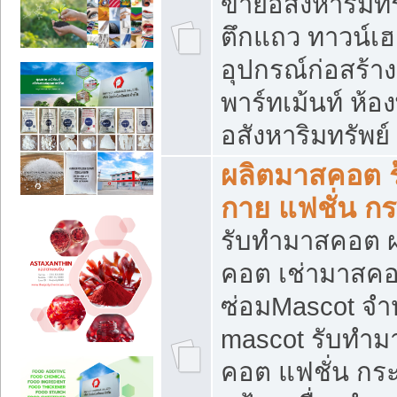
ขายอสังหาริมทร
ตึกแถว ทาวน์เฮาส
อุปกรณ์ก่อสร้าง
พาร์ทเม้นท์ ห้อง
อสังหาริมทรัพย์
ผลิตมาสคอต ร้
กาย แฟชั่น กระ
รับทำมาสคอต ผ
คอต เช่ามาสคอ
ซ่อมMascot จำห
mascot รับทำม
คอต แฟชั่น กระเ