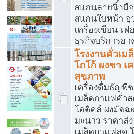
สแกนลายนิ้วมือ 
สแกนใบหน้า อ
เครื่องเขียน เฟ
ธุรกิจบริการอา
โรงงานคั่วเม
โกโก้ ผงชา เค
สุขภาพ
เครื่องดื่มธัญพื
เมล็ดกาแฟคั่วสด
โอติคส์ ผงมัจ
มะนาว ราคาส่
เมล็ดกาแฟสด โ