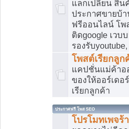
แลกเปลี่ยน สิน
ประกาศขายบ้า
ฟรีออนไลน์ โพส
ติดgoogle เวบบ
รองรับyoutube
โพสต์เรียกลูกค
แคปชั่นแม่ค้าอ
ของให้ออร์เดอร์
เรียกลูกค้า
ประกาศฟรี โพส SEO
โปรโมทเพจร้า