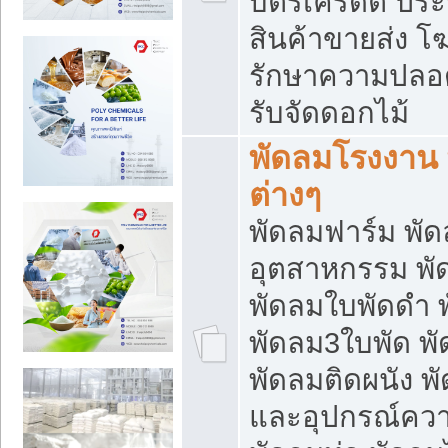
บัตรเครดิต ประก
สินค้าขายส่ง โฆ
รักษาความปลอดภั
รับจัดดอกไม้
พัดลมโรงงาน พ
ต่างๆ
พัดลมฟาร์ม พั
อุตสาหกรรม พั
พัดลมใบพัดดำ 
พัดลม3ใบพัด 
พัดลมติดผนัง พั
และอุปกรณ์ความ