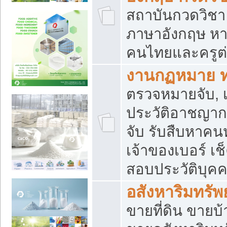
สถาบันกวดวิชา 
ภาษาอังกฤษ หา
คนไทยและครูต่
งานกฏหมาย 
ตรวจหมายจับ, เ
ประวัติอาชญาก
จับ รับสืบหาค
เจ้าของเบอร์ เช
สอบประวัติบุค
อสังหาริมทรัพย
ขายที่ดิน ขาย