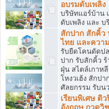
อบรมดับเพลิง
บริษัทแอร์บ้าน 
ดับเพลิง และ บร
สักปาก สักคิ้
ไทย และควา
รับยืดโคนดัดปลา
ปาก รับสักคิ้ว ร
ฝุ่น สไตล์เกาห
โหงวเฮ้ง สักปา
ศัลยกรรม รับน
เรียนพิเศษ ติ
อังกฤษ กวดวิ