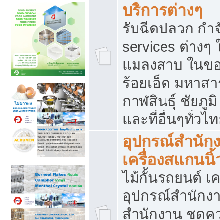
บริการต่างๆ
รับฉีดปลวก กำจ
services ต่างๆ 
แมลงสาบ ในขอน
ร้อยเอ็ด มหาสา
กาฬสินธุ์ ชัยภ
และที่อื่นๆทั่วไ
อุปกรณ์สำนักง
เครื่องสแกนนิ้ว
ไม้กั้นรถยนต์ เค
อุปกรณ์สำนักง
สำนักงาน ชุดคว