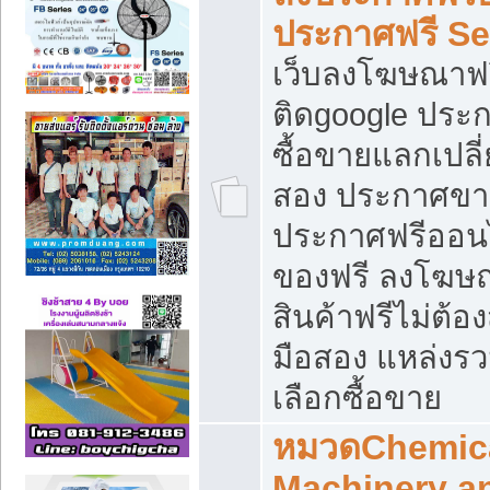
ประกาศฟรี S
เว็บลงโฆษณาฟร
ติดgoogle ประ
ซื้อขายแลกเปลี่
สอง ประกาศขา
ประกาศฟรีออนไ
ของฟรี ลงโฆษ
สินค้าฟรีไม่ต้
มือสอง แหล่งร
เลือกซื้อขาย
หมวดChemica
Machinery a