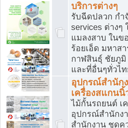
บริการต่างๆ
รับฉีดปลวก กำจ
services ต่างๆ 
แมลงสาบ ในขอน
ร้อยเอ็ด มหาสา
กาฬสินธุ์ ชัยภ
และที่อื่นๆทั่วไ
อุปกรณ์สำนักง
เครื่องสแกนนิ้ว
ไม้กั้นรถยนต์ เค
อุปกรณ์สำนักง
สำนักงาน ชุดคว