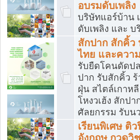
อบรมดับเพลิง
บริษัทแอร์บ้าน 
ดับเพลิง และ บร
สักปาก สักคิ้
ไทย และควา
รับยืดโคนดัดปลา
ปาก รับสักคิ้ว ร
ฝุ่น สไตล์เกาห
โหงวเฮ้ง สักปา
ศัลยกรรม รับน
เรียนพิเศษ ติ
อังกฤษ กวดวิ