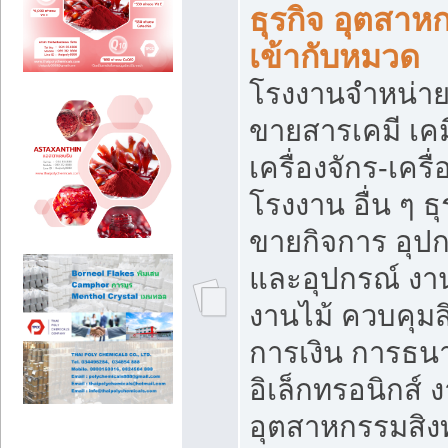
ธุรกิจ อุตสาหก
เข้ากับหมวด
โรงงานจำหน่าย
ขายสารเคมี เค
เครื่องจักร-เครื
โรงงาน อื่น ๆ ธุ
ขายกิจการ อุป
และอุปกรณ์ งา
งานไม้ ควบคุมส
การเงิน การธน
อิเล็กทรอนิกส์ 
อุตสาหกรรมสิงท