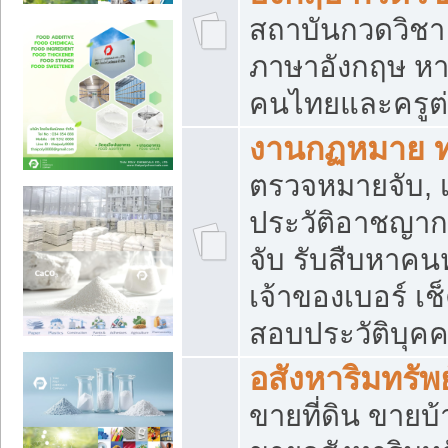
สถาบันกวดวิชา 
ภาษาอังกฤษ หา
คนไทยและครูต่
งานกฏหมาย 
ตรวจหมายจับ, เ
ประวัติอาชญาก
จับ รับสืบหาค
เจ้าของเบอร์ เช
สอบประวัติบุค
อสังหาริมทรัพย
ขายที่ดิน ขาย