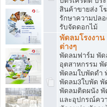
บัตรเครดิต ประก
สินค้าขายส่ง โฆ
รักษาความปลอดภั
รับจัดดอกไม้
พัดลมโรงงาน พ
ต่างๆ
พัดลมฟาร์ม พั
อุตสาหกรรม พั
พัดลมใบพัดดำ 
พัดลม3ใบพัด 
พัดลมติดผนัง พั
และอุปกรณ์ความ