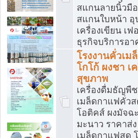
สแกนลายนิ้วมือ 
สแกนใบหน้า อ
เครื่องเขียน เฟ
ธุรกิจบริการอา
โรงงานคั่วเม
โกโก้ ผงชา เค
สุขภาพ
เครื่องดื่มธัญพื
เมล็ดกาแฟคั่วสด
โอติคส์ ผงมัจ
มะนาว ราคาส่
เมล็ดกาแฟสด โ