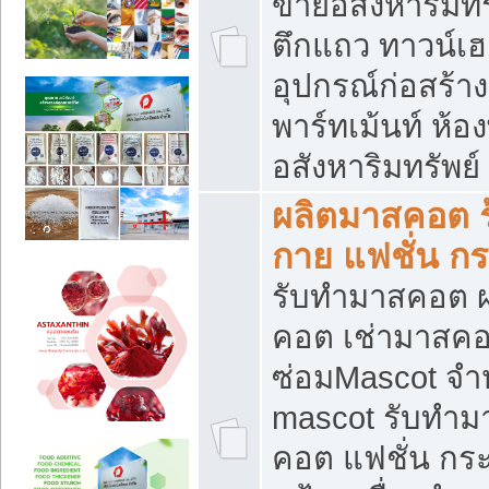
ขายอสังหาริมทร
ตึกแถว ทาวน์เฮาส
อุปกรณ์ก่อสร้าง
พาร์ทเม้นท์ ห้อง
อสังหาริมทรัพย์
ผลิตมาสคอต ร้
กาย แฟชั่น กระ
รับทำมาสคอต ผ
คอต เช่ามาสคอ
ซ่อมMascot จำห
mascot รับทำม
คอต แฟชั่น กระเ