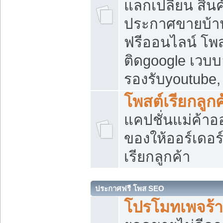
แลกเปลี่ยน สิน
ประกาศขายบ้า
ฟรีออนไลน์ โพส
ติดgoogle เวบบ
รองรับyoutube
โพสต์เรียกลูกค
แคปชั่นแม่ค้าอ
ของให้ออร์เดอร์
เรียกลูกค้า
ประกาศฟรี โพส SEO
โปรโมทเพจร้า