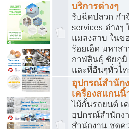
บริการต่างๆ
รับฉีดปลวก กำจ
services ต่างๆ 
แมลงสาบ ในขอน
ร้อยเอ็ด มหาสา
กาฬสินธุ์ ชัยภ
และที่อื่นๆทั่วไ
อุปกรณ์สำนักง
เครื่องสแกนนิ้ว
ไม้กั้นรถยนต์ เค
อุปกรณ์สำนักง
สำนักงาน ชุดคว