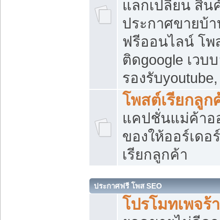
แลกเปลี่ยน สิน
ประกาศขายบ้า
ฟรีออนไลน์ โพส
ติดgoogle เวบบ
รองรับyoutube
โพสต์เรียกลูกค
แคปชั่นแม่ค้าอ
ของให้ออร์เดอร์
เรียกลูกค้า
ประกาศฟรี โพส SEO
โปรโมทเพจร้า