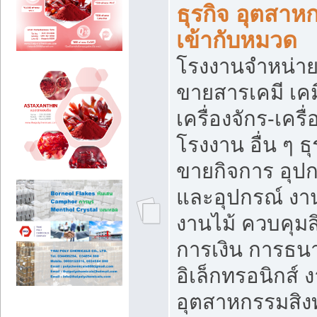
ธุรกิจ อุตสาหก
เข้ากับหมวด
โรงงานจำหน่าย
ขายสารเคมี เค
เครื่องจักร-เครื
โรงงาน อื่น ๆ ธุ
ขายกิจการ อุป
และอุปกรณ์ งา
งานไม้ ควบคุมส
การเงิน การธน
อิเล็กทรอนิกส์ 
อุตสาหกรรมสิงท