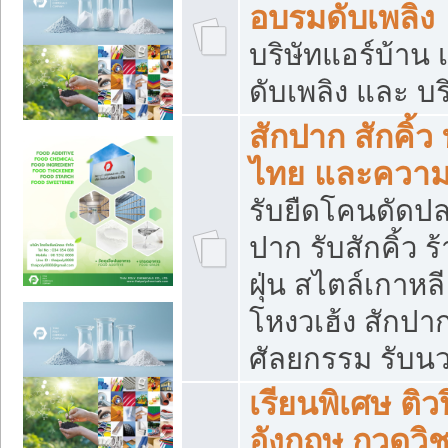
อบรมดับเพลิง
บริษัทแอร์บ้าน 
ดับเพลิง และ บร
สักปาก สักคิ้
ไทย และควา
รับยืดโคนดัดปลา
ปาก รับสักคิ้ว ร
ฝุ่น สไตล์เกาห
โหงวเฮ้ง สักปา
ศัลยกรรม รับน
เรียนพิเศษ ติ
อังกฤษ กวดวิ