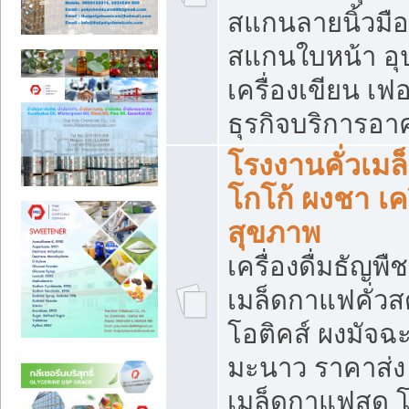
สแกนลายนิ้วมือ 
สแกนใบหน้า อ
เครื่องเขียน เฟ
ธุรกิจบริการอา
โรงงานคั่วเม
โกโก้ ผงชา เค
สุขภาพ
เครื่องดื่มธัญพื
เมล็ดกาแฟคั่วสด
โอติคส์ ผงมัจ
มะนาว ราคาส่
เมล็ดกาแฟสด โ