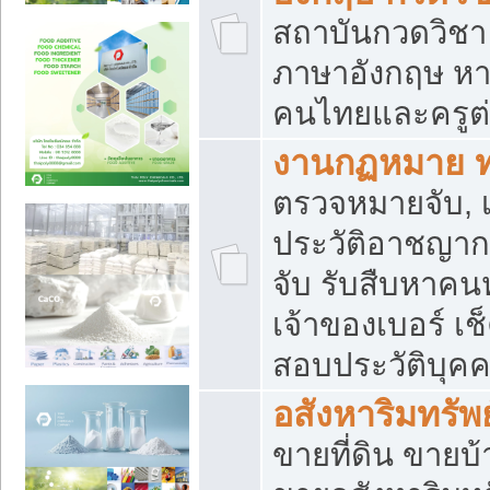
สถาบันกวดวิชา 
ภาษาอังกฤษ หา
คนไทยและครูต่
งานกฏหมาย 
ตรวจหมายจับ, เ
ประวัติอาชญาก
จับ รับสืบหาค
เจ้าของเบอร์ เช
สอบประวัติบุค
อสังหาริมทรัพย
ขายที่ดิน ขาย