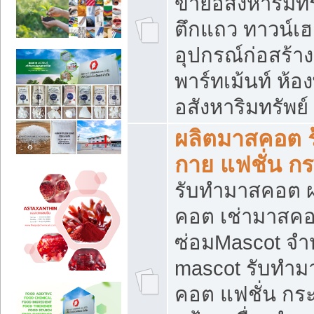
ขายอสังหาริมทร
ตึกแถว ทาวน์เฮาส
อุปกรณ์ก่อสร้าง
พาร์ทเม้นท์ ห้อง
อสังหาริมทรัพย์
ผลิตมาสคอต ร้
กาย แฟชั่น กระ
รับทำมาสคอต ผ
คอต เช่ามาสคอ
ซ่อมMascot จำห
mascot รับทำม
คอต แฟชั่น กระเ