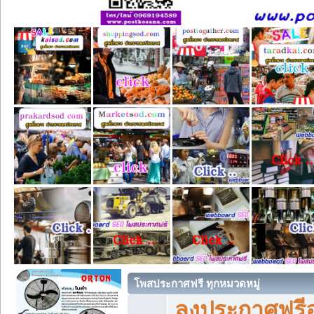
โพสประกาศฟรี ทุกหมวดหมู่
ลงประกาศฟรีอ