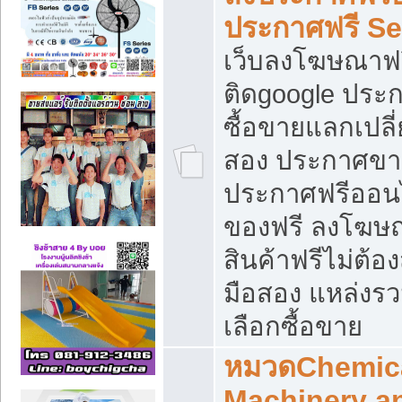
ประกาศฟรี S
เว็บลงโฆษณาฟร
ติดgoogle ประ
ซื้อขายแลกเปลี่
สอง ประกาศขา
ประกาศฟรีออนไ
ของฟรี ลงโฆษ
สินค้าฟรีไม่ต้
มือสอง แหล่งร
เลือกซื้อขาย
หมวดChemica
Machinery a