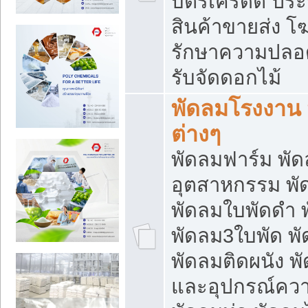
บัตรเครดิต ประก
สินค้าขายส่ง โฆ
รักษาความปลอดภั
รับจัดดอกไม้
พัดลมโรงงาน พ
ต่างๆ
พัดลมฟาร์ม พั
อุตสาหกรรม พั
พัดลมใบพัดดำ 
พัดลม3ใบพัด 
พัดลมติดผนัง พั
และอุปกรณ์ความ