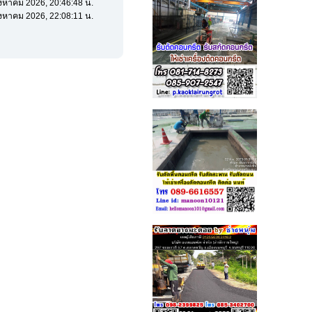
สิงหาคม 2026, 20:46:48 น.
สิงหาคม 2026, 22:08:11 น.