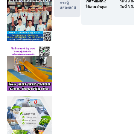
เวลาท้องถิ่น:
วันที่ 9 
กระทู้
ใช้งานล่าสุด:
วันที่ 3 
แสดงสถิติ