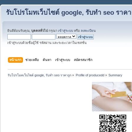
รับโปรโมทเว็บไซต์ google, รับทำ seo ราคา
ยินดีต้อนรับคุณ,
บุคคลทั่วไป
กรุณา
เข้าสู่ระบบ
หรือ
ลงทะเบียน
เข้าสู่ระบบด้วยชื่อผู้ใช้ รหัสผ่าน และระยะเวลาในเซสชั่น
หน้าแรก
ช่วยเหลือ
ค้นหา
เข้าสู่ระบบ
สมัครสมาชิก
รับโปรโมทเว็บไซต์ google, รับทำ seo ราคาถูก
»
Profile of producedd
»
Summary