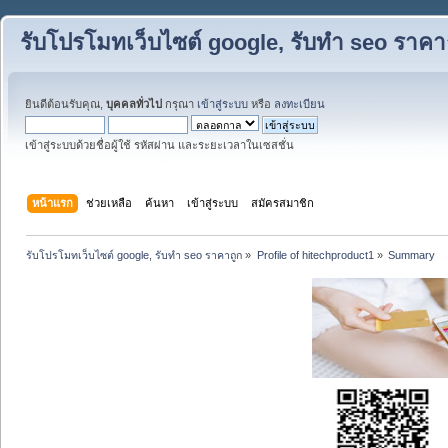
รับโปรโมทเว็บไซต์ google, รับทำ seo ราคา
ยินดีต้อนรับคุณ,
บุคคลทั่วไป
กรุณา
เข้าสู่ระบบ
หรือ
ลงทะเบียน
เข้าสู่ระบบด้วยชื่อผู้ใช้ รหัสผ่าน และระยะเวลาในเซสชั่น
หน้าแรก
ช่วยเหลือ
ค้นหา
เข้าสู่ระบบ
สมัครสมาชิก
รับโปรโมทเว็บไซต์ google, รับทำ seo ราคาถูก
»
Profile of hitechproduct1
»
Summary